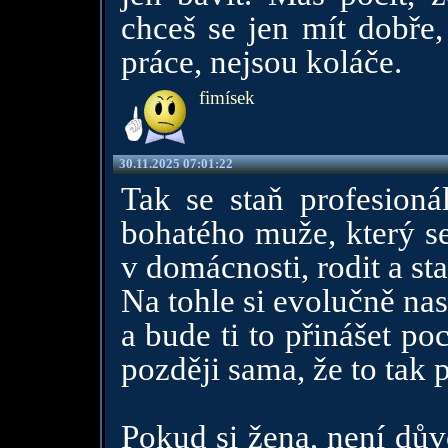
chceš se jen mít dobře,
práce, nejsou koláče.
fimísek
30.11.2025 07:01:22
Tak se staň profesioná
bohatého muže, který se
v domácnosti, rodit a star
Na tohle si evolučně na
a bude ti to přinášet poc
později sama, že to tak p
Pokud si žena, není dův