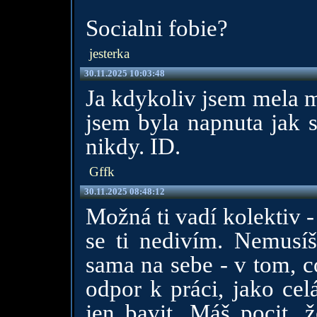
Socialni fobie?
jesterka
30.11.2025 10:03:48
Ja kdykoliv jsem mela m
jsem byla napnuta jak s
nikdy. ID.
Gffk
30.11.2025 08:48:12
Možná ti vadí kolektiv 
se ti nedivím. Nemusíš
sama na sebe - v tom, c
odpor k práci, jako cel
jen bavit. Máš pocit, ž