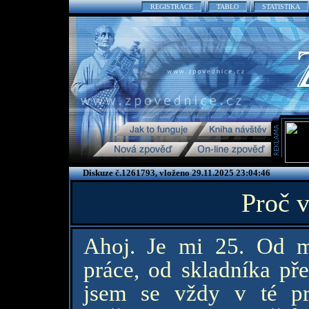
REGISTRACE
TABLO
STATISTIKA
Diskuze č.1261793, vloženo 29.11.2025 23:04:46
Proč v
Ahoj. Je mi 25. Od m
práce, od skladníka pře
jsem se vždy v té pr