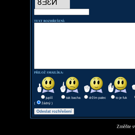
TEXT ROZHŘEŠENÍ:
PŘILOŽ SMAILÍKA:
jupííí
tak bacha
držím palec
to je fuk
(
žádný )
Změňte sv