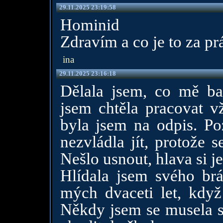
29.11.2025 23:19:58
Hominid
Zdravím a co je to za pr
ina
29.11.2025 23:16:18
Dělala jsem, co mě bav
jsem chtěla pracovat vž
byla jsem na odpis. Po
nezvládla jít, protože 
Nešlo usnout, hlava si je
Hlídala jsem svého brá
mých dvaceti let, kdy
Někdy jsem se musela st