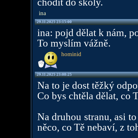
chodit do školy.
ina
29.11.2025 23:15:00
ina: pojd dělat k nám, p
To myslím vážně.
hominid
29.11.2025 23:08:25
Na to je dost těžký odpo
Co bys chtěla dělat, co 
Na druhou stranu, asi to
něco, co Tě nebaví, z to