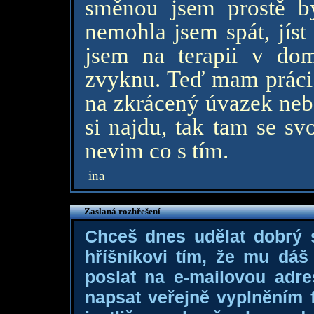
směnou jsem prostě by
nemohla jsem spát, jíst
jsem na terapii v dom
zvyknu. Teď mam práci
na zkrácený úvazek nebo
si najdu, tak tam se sv
nevim co s tím.
ina
Zaslaná rozhřešení
Chceš dnes udělat dobrý
hříšníkovi tím, že mu dá
poslat na e-mailovou adre
napsat veřejně vyplněním f