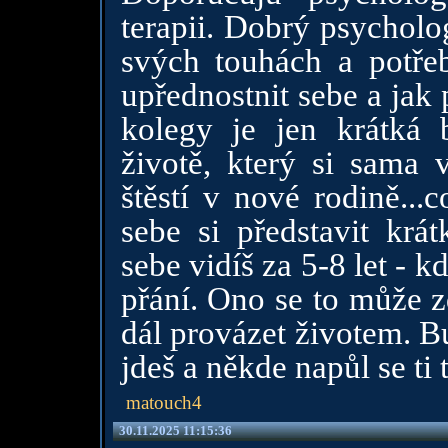
terapii. Dobrý psycholo
svých touhách a potřeb
upřednostnit sebe a jak
kolegy je jen krátká
životě, který si sama 
štěstí v nové rodině...
sebe si představit krát
sebe vidíš za 5-8 let - k
přání. Ono se to může zd
dál provázet životem. B
jdeš a někde napůl se ti 
matouch4
30.11.2025 11:15:36