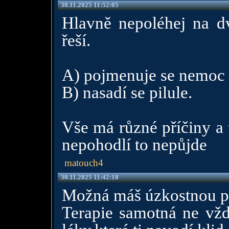
30.11.2025 11:52:05
Hlavně nepoléhej na dv
řeší.
A) pojmenuje se nemoc 
B) nasadí se pilule.
Vše má různé příčiny a t
nepohodlí to nepůjde
matouch4
30.11.2025 11:42:18
Možná máš úzkostnou p
Terapie samotná ne vždy