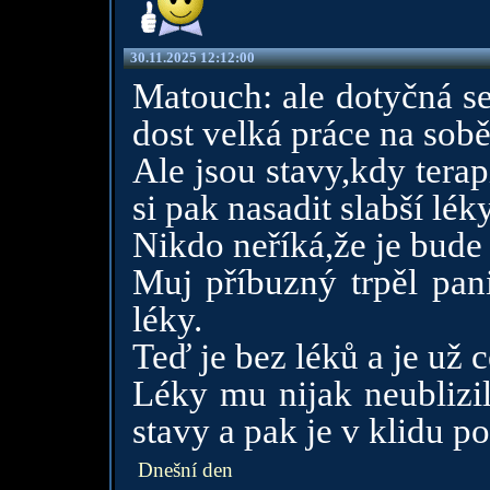
30.11.2025 12:12:00
Matouch: ale dotyčná se t
dost velká práce na sob
Ale jsou stavy,kdy terap
si pak nasadit slabší léky
Nikdo neříká,že je bude
Muj příbuzný trpěl pan
léky.
Teď je bez léků a je už
Léky mu nijak neublizil
stavy a pak je v klidu p
Dnešní den