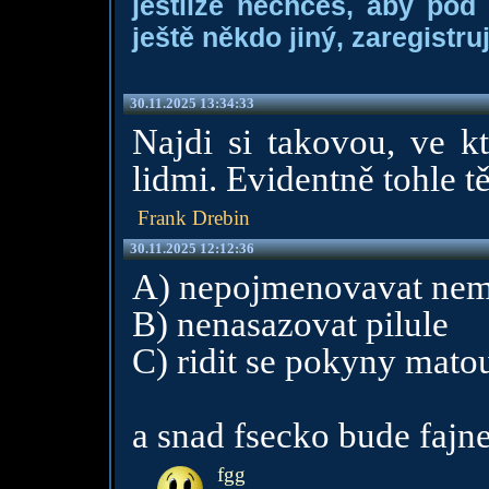
jestliže nechceš, aby pod
ještě někdo jiný, zaregistruj
30.11.2025 13:34:33
Najdi si takovou, ve kt
lidmi. Evidentně tohle t
Frank Drebin
30.11.2025 12:12:36
A) nepojmenovavat ne
B) nenasazovat pilule
C) ridit se pokyny mato
a snad fsecko bude fajn
fgg