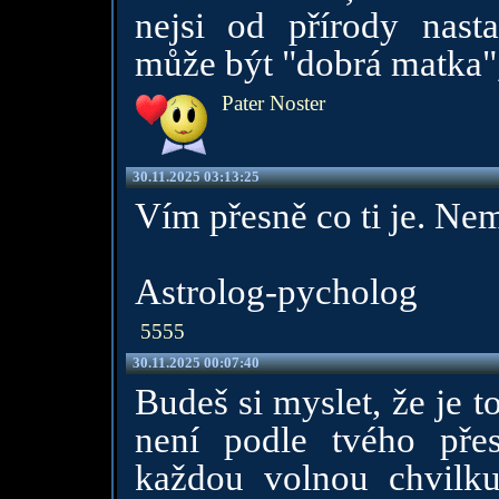
nejsi od přírody nasta
může být "dobrá matka",
Pater Noster
30.11.2025 03:13:25
Vím přesně co ti je. Ne
Astrolog-pycholog
5555
30.11.2025 00:07:40
Budeš si myslet, že je to
není podle tvého pře
každou volnou chvilku 