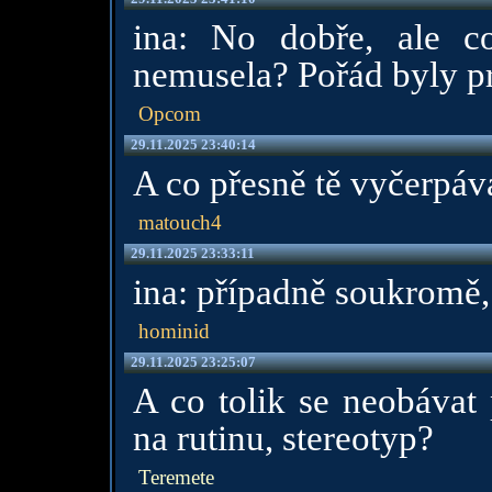
ina: No dobře, ale co
nemusela? Pořád byly 
Opcom
29.11.2025 23:40:14
A co přesně tě vyčerpáv
matouch4
29.11.2025 23:33:11
ina: případně soukromě, 
hominid
29.11.2025 23:25:07
A co tolik se neobávat 
na rutinu, stereotyp?
Teremete