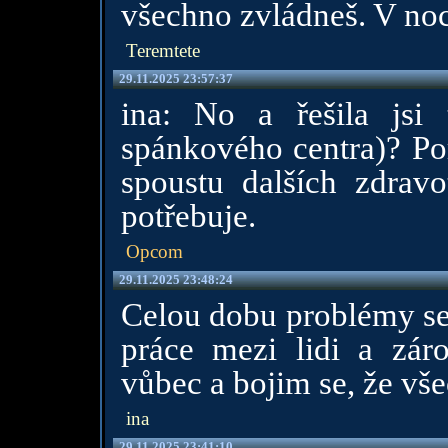
všechno zvládneš. V noci
Teremtete
29.11.2025 23:57:37
ina: No a řešila jsi
spánkového centra)? P
spoustu dalších zdrav
potřebuje.
Opcom
29.11.2025 23:48:24
Celou dobu problémy se
práce mezi lidi a zár
vůbec a bojim se, že vš
ina
29.11.2025 23:41:10