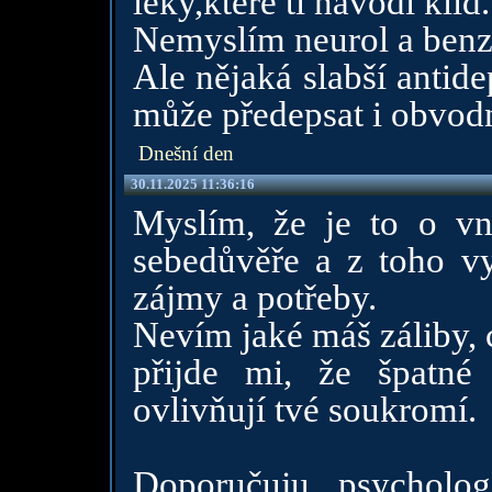
léky,které ti navodí klid.
Nemyslím neurol a benzo
Ale nějaká slabší antid
může předepsat i obvodn
Dnešní den
30.11.2025 11:36:16
Myslím, že je to o vn
sebedůvěře a z toho vyp
zájmy a potřeby.
Nevím jaké máš záliby, c
přijde mi, že špatné
ovlivňují tvé soukromí.
Doporučuju psycholog