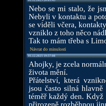
01.12.2025 20:03:45
Nebo se mi stalo, že jsm
Nebyli v kontaktu a po
se viděli včera, kontakty
vzniklo z toho něco nád
Tak to mám třeba s Lim
Návrat do minulosti
01.12.2025 19:57:08
Ahojky, je zcela normál
života mění.
Přátelství, která vznik
jsou často silná hlavně 
téměř každý den. Když s
přirozeně rozběhnou jinu