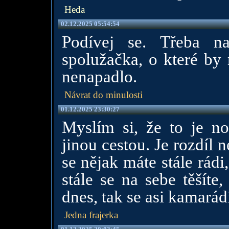
Heda
02.12.2025 05:54:54
Podívej se. Třeba n
spolužačka, o které by 
nenapadlo.
Návrat do minulosti
01.12.2025 23:30:27
Myslím si, že to je no
jinou cestou. Je rozdíl n
se nějak máte stále rádi
stále se na sebe těšíte
dnes, tak se asi kamarád
Jedna frajerka