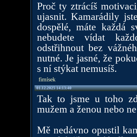
Proč ty ztrácíš motivaci
ujasnit. Kamarádily jst
dospělé, máte každá sv
nebudete vídat každ
odstřihnout bez vážné
nutné. Je jasné, že pokud
s ní stýkat nemusíš.
fimísek
01.12.2025 14:13:40
Tak to jsme u toho zd
mužem a ženou nebo ne.
Mě nedávno opustil kam