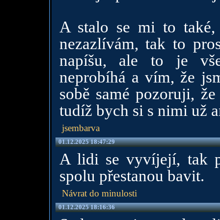
A stalo se mi to také,
nezazlívám, tak to pros
napíšu, ale to je vš
neprobíhá a vím, že js
sobě samé pozoruji, že
tudíž bych si s nimi už a
jsembarva
01.12.2025 18:47:29
A lidi se vyvíjejí, tak
spolu přestanou bavit.
Návrat do minulosti
01.12.2025 18:16:36