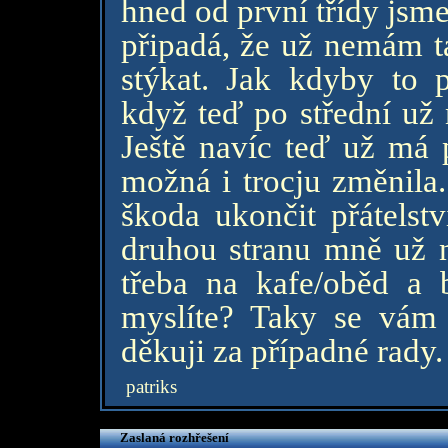
hned od první třídy jsm
připadá, že už nemám t
stýkat. Jak kdyby to p
když teď po střední už 
Ještě navíc teď už má p
možná i trocju změnila
škoda ukončit přátelst
druhou stranu mně už n
třeba na kafe/oběd a 
myslíte? Taky se vám
děkuji za případné rady.
patriks
Zaslaná rozhřešení