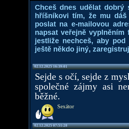
Chceš dnes udělat dobrý
hříšníkovi tím, že mu dá
poslat na e-mailovou adre
napsat veřejně vyplněním f
jestliže nechceš, aby pod
ještě někdo jiný, zaregistruj
02.12.2025 16:39:01
Sejde s očí, sejde z mys
společné zájmy asi ne
běžné.
Sexátor
02.12.2025 07:51:28