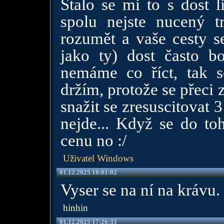
Stalo se mi to s dost 
spolu nejste nucený tr
rozumět a vaše cesty se 
jako ty) dost často b
nemáme co říct, tak s
držím, protože se přeci 
snažit se zresuscitovat 3
nejde... Když se do to
cenu no :/
Uživatel Windows
01.12.2025 18:01:02
Vyser se na ní na krávu.
hinhin
01.12.2025 17:26:33