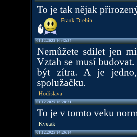
To je tak nějak přirozen
Frank Drebin
01.12.2025 16:42:24
Nemůžete sdílet jen mi
Vztah se musí budovat. 
být zítra. A je jedno
spolužačku.
Hodislava
01.12.2025 16:28:21
To je v tomto veku norm
Kvetak
01.12.2025 14:26:14