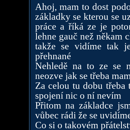
Ahoj, mam to dost pod
základky se kterou se u
práce a říká ze je poto
lehne gauč než někam c
takže se vidíme tak j
přehnané
Nehledě na to ze se 
neozve jak se třeba mam
Za celou tu dobu třeba 
spojení nic o ní nevím
Přitom na základce jsm
vůbec rádi že se uvidím
Co si o takovém přátelst