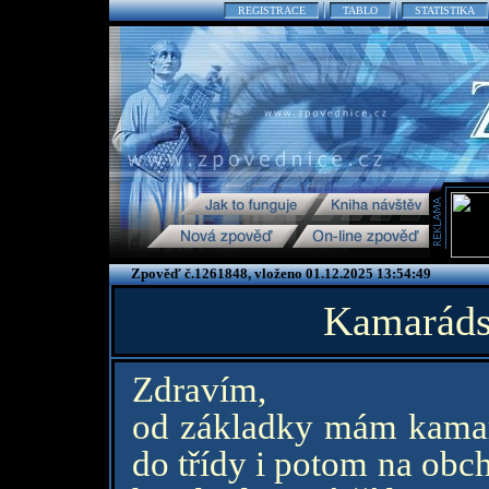
REGISTRACE
TABLO
STATISTIKA
Zpověď č.1261848, vloženo 01.12.2025 13:54:49
Kamarádst
Zdravím,
od základky mám kamar
do třídy i potom na obc