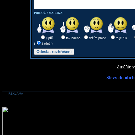
PŘILOŽ SMAILÍKA:
jupííí
tak bacha
držím palec
to je fuk
(
žádný )
Změňte sv
Slevy do obch
REKLAMA