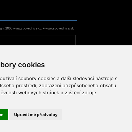
ight 2003 www.zpovednice.cz + www.spovednica.sk
bory cookies
užívají soubory cookies a další sledovací nástroje s
elského prostředí, zobrazení přizpůsobeného obsahu
těvnosti webových stránek a zjištění zdroje
ám
Upravit mé předvolby