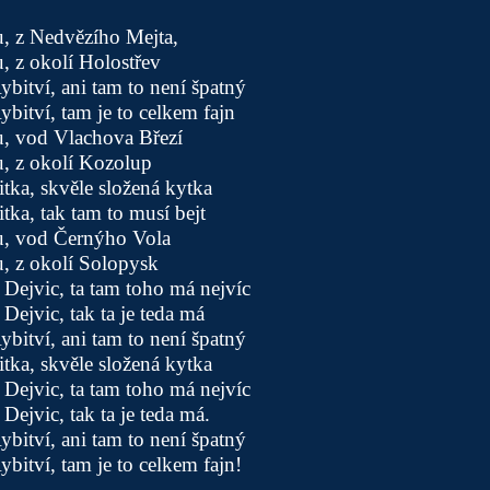
u, z Nedvězího Mejta,
u, z okolí Holostřev
ybitví, ani tam to není špatný
ybitví, tam je to celkem fajn
u, vod Vlachova Březí
u, z okolí Kozolup
tka, skvěle složená kytka
tka, tak tam to musí bejt
ou, vod Černýho Vola
u, z okolí Solopysk
Dejvic, ta tam toho má nejvíc
Dejvic, tak ta je teda má
ybitví, ani tam to není špatný
tka, skvěle složená kytka
Dejvic, ta tam toho má nejvíc
Dejvic, tak ta je teda má.
ybitví, ani tam to není špatný
ybitví, tam je to celkem fajn!