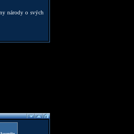
chny národy o svých
 koupíte