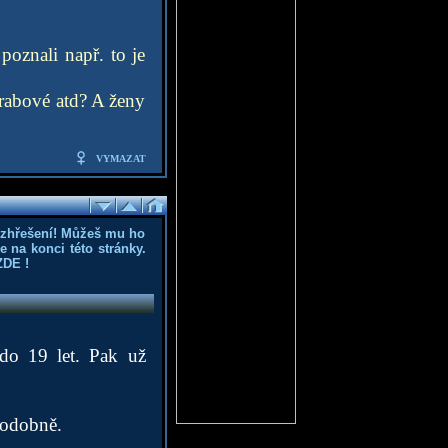
poznali např. to je
Arabové atd? A ženy
VYMAZAT
ozhřešení! Můžeš mu ho
 na konci této stránky.
ZDE
!
do 19 let. Pak už
podobně.