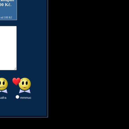
100 Kč.
e od 100 Kč
safra
mmmuc