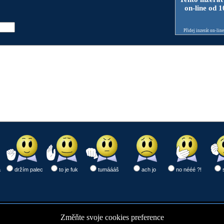
on-line od 
Přidej inzerát on-lin
a
držím palec
to je fuk
tumáááš
ach jo
no nééé ?!
Změňte svoje cookies preference