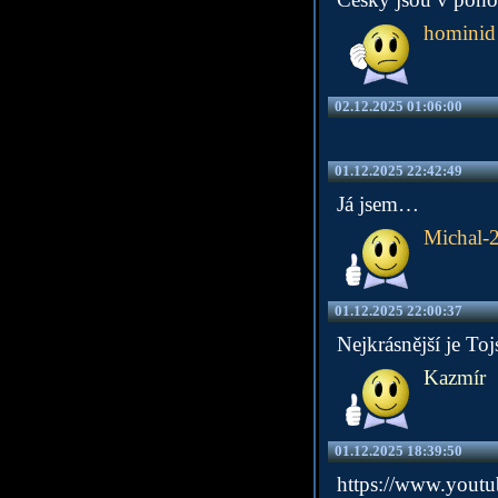
hominid
02.12.2025 01:06:00
01.12.2025 22:42:49
Já jsem…
Michal-
01.12.2025 22:00:37
Nejkrásnější je Toj
Kazmír
01.12.2025 18:39:50
https://www.you