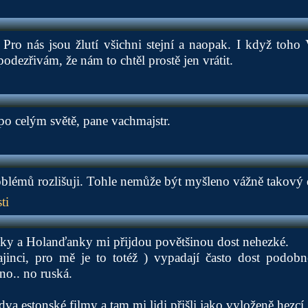
Pro nás jsou žlutí všichni stejní a naopak. I když toho
 podezřivám, že nám to chtěl prostě jen vrátit.
o celým světě, pane vachmajstr.
blémů rozlišuji. Tohle nemůže být myšleno vážně takový 
ti
nky a Holanďanky mi přijdou povětšinou dost nehezké.
jinci, pro mě je to totéž ) vypadají často dost podob
no.. no ruská.
 dva estonské filmy a tam mi lidi přišli jako vyloženě hezcí.