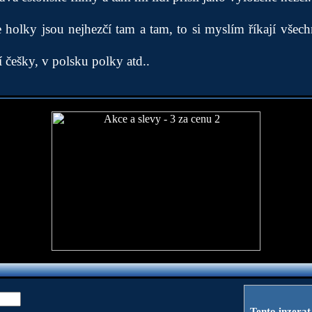
že holky jsou nejhezčí tam a tam, to si myslím říkají vše
í češky, v polsku polky atd..
Tento inzerat