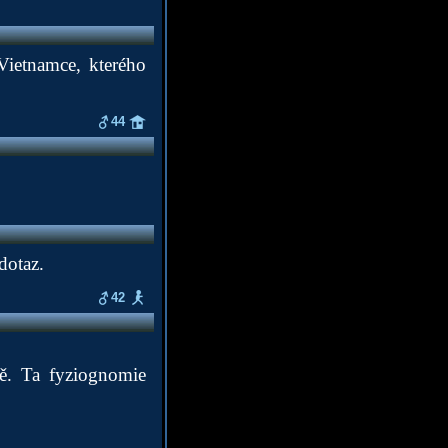
 Vietnamce, kterého
44
dotaz.
42
ně. Ta fyziognomie