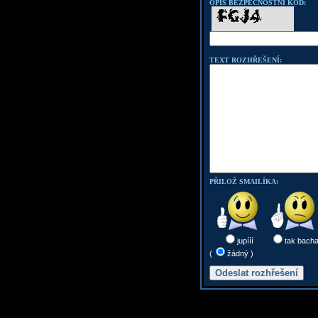
OPIŠ BEZPEČNOSTNÍ KOD:
TEXT ROZHŘEŠENÍ:
PŘILOŽ SMAILÍKA:
jupííí
tak bach
(
žádný )