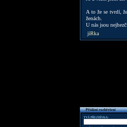
A to že se tvrdí, 
ženách.
U nás jsou nejhezč
jiRka
Přidání rozhřešení
TVÁ PŘEZDÍVKA: