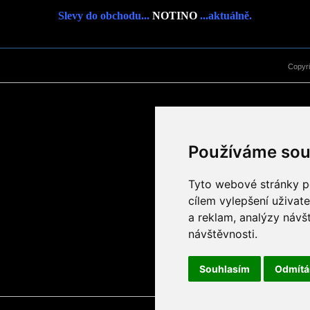
Slevy do obchodu...
NOTINO
...aktuálně.
Copyr
Používáme sou
Tyto webové stránky po
cílem vylepšení uživat
a reklam, analýzy návš
návštěvnosti.
Souhlasím
Odmít