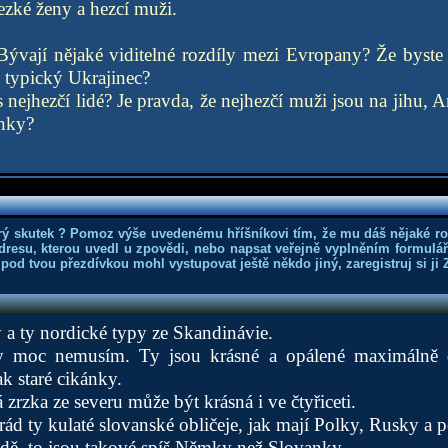
zké ženy a hezcí muži.
ývají nějaké viditelné rozdíly mezi Evropany? Že byste 
 typický Ukrajinec?
 nejhezčí lidé? Je pravda, že nejhezčí muži jsou na jihu, 
onky?
rý skutek ? Pomoz výše uvedenému hříšníkovi tím, že mu dáš nějaké r
dresu, kterou uvedl u zpovědi, nebo napsat veřejně vyplněním formuláře
 pod tvou přezdívkou mohl vystupovat ještě někdo jiný, zaregistruj si ji
a ty nordické typy ze Skandinávie.
y moc nemusím. Ty jsou krásné a opálené maximálně 
ak staré cikánky.
zrzka ze severu může být krásná i ve čtyřiceti.
ád ty kulaté slovanské obličeje, jak mají Polky, Rusky a 
ě, to jsou takové spíš Němky než Slovanky...