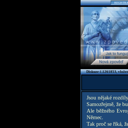
REGISTR
Diskuze č.1261853, vlože
Jsou nějaké rozdíl
Samozřejmě, že bud
Ale běžného Evrop
Němec.
Tak proč se říká, ž