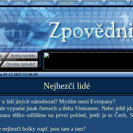
ACE
TABLO
STATISTIKA
SOUTĚŽE
POMOZTE
REKLAMA
no 01.12.2025 15:56:18
Nejhezčí lidé
y u lidí jiných národností? Myslím mezi Evropany?
e vypadat jinak černoch a třeba Vietnamec. Nebo ještě jd
ana těžko odlišíme na první pohled, jestli je to Čech, 
e nejhezčí holky např. jsou tam a tam?