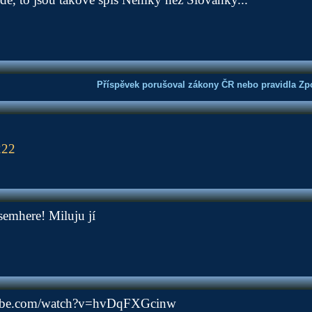
Příspěvek porušoval zákony ČR nebo pravidla Zpo
222
semhere! Miluju jí
tube.com/watch?v=hvDqFXGcinw