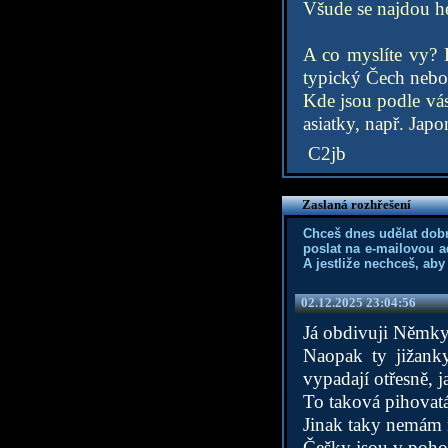
Všude se najdou he
A co myslíte vy? B
typický Čech nebo
Kde jsou podle vás
asiatky, např. Jap
C2jb
Zaslaná rozhřešení
Chceš dnes udělat dob
poslat na e-mailovou a
A jestliže nechceš, aby
02.12.2025 23:04:56
Já obdivuji Němky 
Naopak ty jižank
vypadají otřesně, j
To taková pihovatá 
Jinak taky nemám r
Češky jsou v pohod