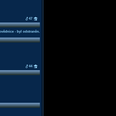
47
vědnice - byl odstraněn.
44