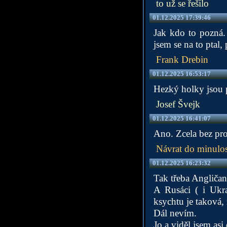
to už se řešilo
01.12.2025 17:39:46
Jak kdo to pozná. 
jsem se na to ptal,
Frank Drebin
01.12.2025 16:53:17
Hezký holky jsou p
Josef Švejk
01.12.2025 16:41:07
Ano. Zcela bez pro
Návrat do minulos
01.12.2025 16:23:32
Tak třeba Angliča
A Rusáci ( i Ukra
ksychtu je taková, 
Dál nevím.
Jo a viděl jsem asi