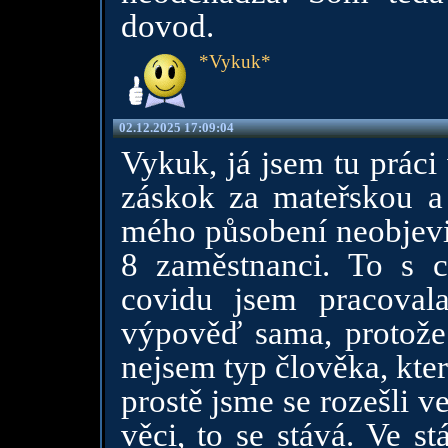
dovod.
*Vykuk*
02.12.2025 17:09:04
Vykuk, já jsem tu práci 
záskok za mateřskou a
mého působení neobjevil
8 zaměstnanci. To s 
covidu jsem pracoval
výpověď sama, protože 
nejsem typ člověka, kter
prostě jsme se rozešli 
věci, to se stává. Ve st