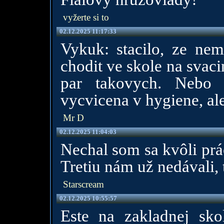
vyžerte si to
02.12.2025 11:17:33
Vykuk: stacilo, ze neme
chodit ve skole na svaci
par takovych. Nebo 
vycvicena v hygiene, ale 
Mr D
02.12.2025 11:04:03
Nechal som sa kvôli prá
Tretiu nám už nedávali, 
Starscream
02.12.2025 10:55:57
Este na zakladnej sko