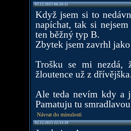
03.12.2025 00:29:11
Když jsem si to nedávno
napíchat, tak si nejsem
ten běžný typ B.
Zbytek jsem zavrhl jako 
Trošku se mi nezdá, 
žloutence už z dřívějška
Ale teda nevím kdy a je
Pamatuju tu smradlavou
Návrat do minulosti
02.12.2025 22:33:39