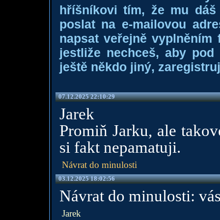
hříšníkovi tím, že mu dá
poslat na e-mailovou adre
napsat veřejně vyplněním f
jestliže nechceš, aby pod
ještě někdo jiný, zaregistruj
07.12.2025 22:10:29
Jarek
Promiň Jarku, ale takov
si fakt nepamatuji.
Návrat do minulosti
03.12.2025 18:02:56
Návrat do minulosti: vá
Jarek