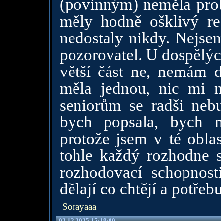
(povinným) neměla prob
měly hodně ošklivý re
nedostaly nikdy. Nejsem
pozorovatel. U dospělýc
větší část ne, nemám 
měla jednou, nic mi n
seniorům se radši nebu
bych popsala, bych 
protože jsem v té oblas
tohle každý rozhodne s
rozhodovací schopnost
dělají co chtějí a potřebu
Sorayaaa
02.12.2025 15:19:00