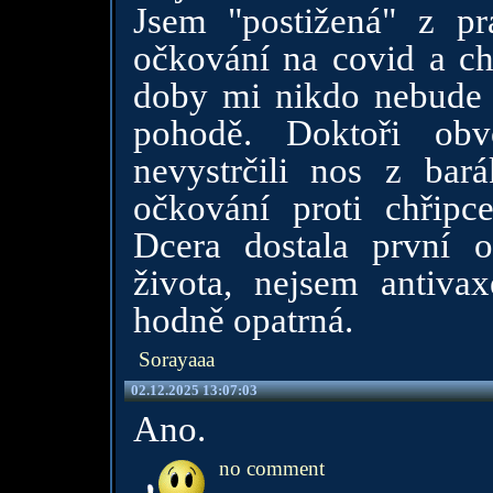
Jsem "postižená" z pr
očkování na covid a chř
doby mi nikdo nebude t
pohodě. Doktoři obvo
nevystrčili nos z bar
očkování proti chřipce
Dcera dostala první 
života, nejsem antiva
hodně opatrná.
Sorayaaa
02.12.2025 13:07:03
Ano.
no comment