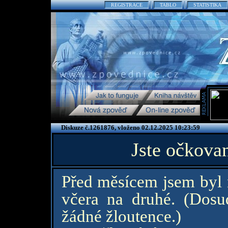
REGISTRACE
TABLO
STATISTIKA
Diskuze č.1261876, vloženo 02.12.2025 10:23:59
Jste očkovan
Před měsícem jsem byl 
včera na druhé. (Dosu
žádné žloutence.)