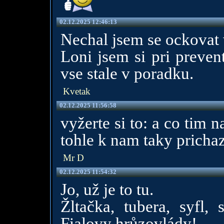
02.12.2025 12:46:13
Nechal jsem se ockovat 
Loni jsem si pri prevent
vse stale v poradku.
Kvetak
02.12.2025 11:56:58
vyžerte si to: a co tim 
tohle k nam taky pricha
Mr D
02.12.2025 11:54:32
Jo, už je to tu.
Žltačka, tubera, syfl,
Fialovy hrůzovlády!