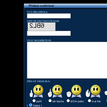
Přidání rozhřešení
TVÁ PŘEZDÍVKA:
OPIŠ BEZPEČNOSTNÍ KOD:
TEXT ROZHŘEŠENÍ:
PŘILOŽ SMAILÍKA:
jupííí
tak bacha
držím palec
to je fuk
(
žádný )