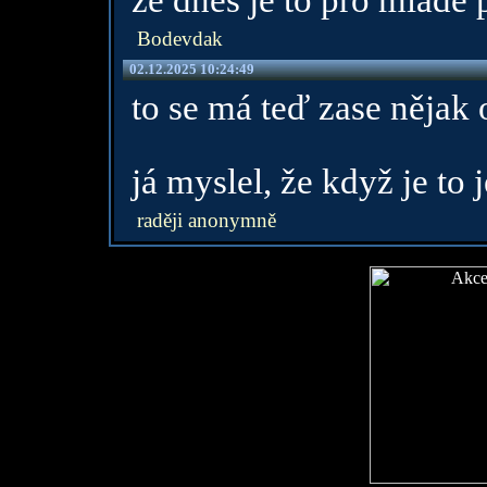
že dnes je to pro mladé
Bodevdak
02.12.2025 10:24:49
to se má teď zase nějak 
já myslel, že když je to 
raději anonymně