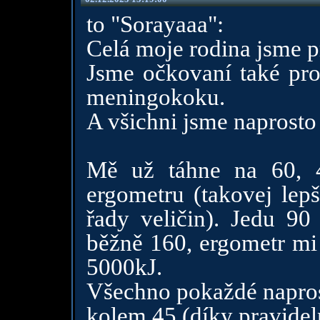
to "Sorayaaa":
Celá moje rodina jsme p
Jsme očkovaní také prot
meningokoku.
A všichni jsme naprost
Mě už táhne na 60, 
ergometru (takovej lep
řady veličin). Jedu 9
běžně 160, ergometr mi
5000kJ.
Všechno pokaždé napros
kolem 45 (díky pravidel