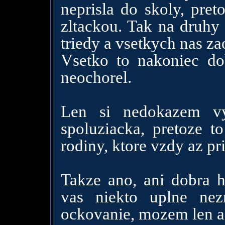
neprisla do skoly, pret
zltackou. Tak na druhy 
triedy a vsetkych nas za
Vsetko to nakoniec do
neochorel.
Len si nedokazem vys
spoluziacka, pretoze t
rodiny, ktore vzdy az p
Takze ano, ani dobra h
vas niekto uplne ne
ockovanie, mozem len a 