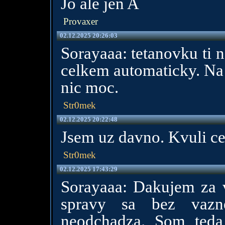
Jo ale jen A
Provaxer
02.12.2025 20:26:03
Sorayaaa: tetanovku ti n
celkem automaticky. Na 
nic moc.
Str0mek
02.12.2025 20:22:48
Jsem uz davno. Kvuli ce
Str0mek
02.12.2025 17:43:29
Sorayaaa: Dakujem za vy
spravy sa bez vazn
neodchadza. Som teda 