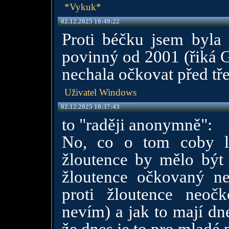
*Vykuk*
02.12.2025 10:49:22
Proti béčku jsem byla
povinný od 2001 (řiká G
nechala očkovat před tř
Uživatel Windows
02.12.2025 10:37:43
to "raději anonymně":
No, co o tom coby la
žloutence by mělo být c
žloutence očkovaný n
proti žloutence neoč
nevím) a jak to mají dn