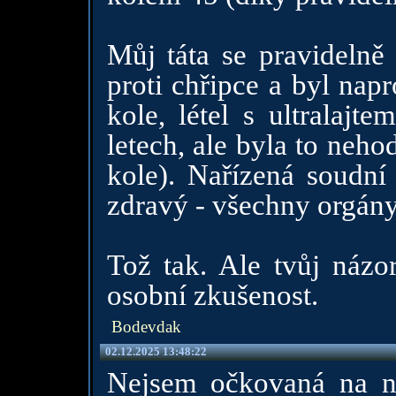
Můj táta se pravidelně
proti chřipce a byl napr
kole, létel s ultralajte
letech, ale byla to neho
kole). Nařízená soudní 
zdravý - všechny orgán
Tož tak. Ale tvůj názor
osobní zkušenost.
Bodevdak
02.12.2025 13:48:22
Nejsem očkovaná na ni