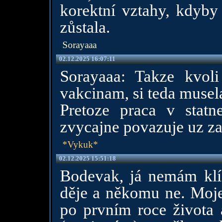
korektní vztahy, kdyby 
zůstala.
Sorayaaa
02.12.2025 16:07:11
Sorayaaa: Takze kvoli 
vakcinam, si teda musela
Pretoze praca v statne
zvycajne povazuje uz za
*Vykuk*
02.12.2025 15:51:18
Bodevak, já nemám klí
děje a někomu ne. Moje
po prvním roce života