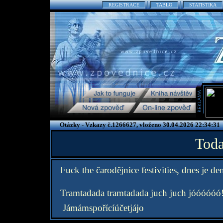
REGISTRACE
TABLO
STATISTIKA
Otázky - Vzkazy č.1266627, vloženo 30.04.2026 22:34:31
Toda
Fuck the čarodějnice festivities, dnes je de
Tramtadada tramtadada juch juch jóóóóóó
Jámámspořícíúčetjájo