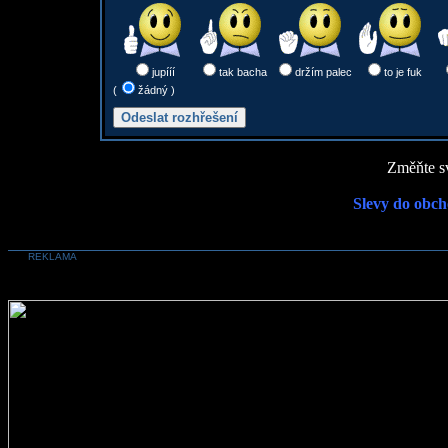
jupííí
tak bacha
držím palec
to je fuk
(
žádný )
Změňte sv
Slevy do obch
REKLAMA