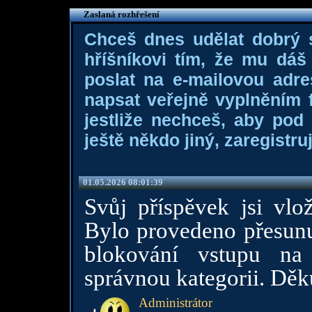
Zaslaná rozhřešení
Chceš dnes udělat dobrý
hříšníkovi tím, že mu dá
poslat na e-mailovou adre
napsat veřejně vyplněním f
jestliže nechceš, aby pod
ještě někdo jiný, zaregistruj
01.05.2026 08:01:39
Svůj příspěvek jsi vlož
Bylo provedeno přesunu
blokování vstupu na 
správnou kategorii. Dě
Administrátor