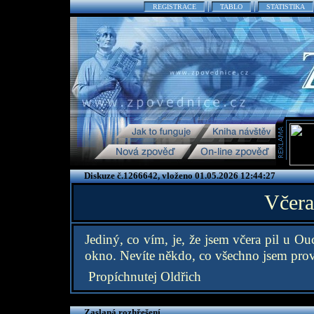
REGISTRACE
TABLO
STATISTIKA
Diskuze č.1266642, vloženo 01.05.2026 12:44:27
Včera
Jediný, co vím, je, že jsem včera pil u 
okno. Nevíte někdo, co všechno jsem prov
Propíchnutej Oldřich
Zaslaná rozhřešení