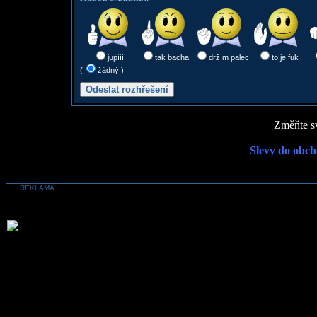
jupííí
tak bacha
držím palec
to je fuk
(
žádný )
Změňte sv
Slevy do obch
REKLAMA