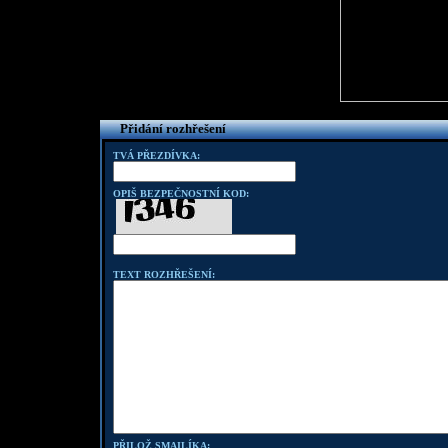
Přidání rozhřešení
TVÁ PŘEZDÍVKA:
OPIŠ BEZPEČNOSTNÍ KOD:
TEXT ROZHŘEŠENÍ:
PŘILOŽ SMAILÍKA: