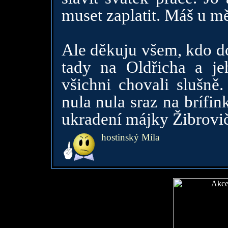
muset zaplatit. Máš u mě
Ale děkuju všem, kdo do
tady na Oldřicha a j
všichni chovali slušně
nula nula sraz na brífin
ukradení májky Žibrovi
hostinský Míla