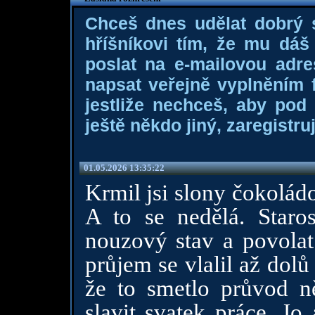
Chceš dnes udělat dobrý
hříšníkovi tím, že mu dá
poslat na e-mailovou adre
napsat veřejně vyplněním f
jestliže nechceš, aby pod
ještě někdo jiný, zaregistruj
01.05.2026 13:35:22
Krmil jsi slony čokolád
A to se nedělá. Staro
nouzový stav a povolat 
průjem se vlalil až dolů
že to smetlo průvod ně
slavit svatek práce. Jo