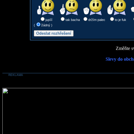
jupííí
tak bacha
držím palec
to je fuk
(
žádný )
Změňte sv
Slevy do obch
REKLAMA