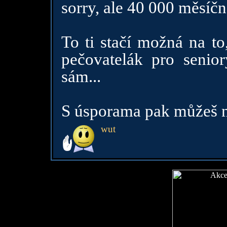
sorry, ale 40 000 měsíčn
To ti stačí možná na to
pečovatelák pro senio
sám...
S úsporama pak můžeš n
wut