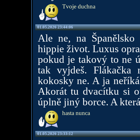
Tvoje duchna
01.05.2026 23:44:06
Ale ne, na Španělsko t
hippie život. Luxus opr
pokud je takový to ne ú
tak vyjdeš. Flákačka 
kokosky ne. A ja neříkám
Akorát tu dvacítku si 
úplně jiný borce. A která 
hasta nunca
01.05.2026 23:33:12