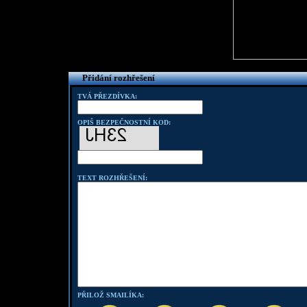
Přidání rozhřešení
TVÁ PŘEZDÍVKA:
OPIŠ BEZPEČNOSTNÍ KOD:
TEXT ROZHŘEŠENÍ:
PŘILOŽ SMAILÍKA: