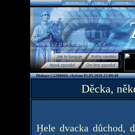
REGISTRACE
TABLO
STATISTIKA
Diskuze č.1266664, vloženo 01.05.2026 23:00:48
Děcka, něk
Hele dvacka důchod, dv