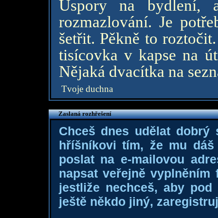
Úspory na bydlení, 
rozmazlování. Je potřeb
šetřit. Pěkně to roztoči
tisícovka v kapse na ú
Nějaká dvacítka na sez
Tvoje duchna
Zaslaná rozhřešení
Chceš dnes udělat dobrý
hříšníkovi tím, že mu dá
poslat na e-mailovou adre
napsat veřejně vyplněním f
jestliže nechceš, aby pod
ještě někdo jiný, zaregistruj