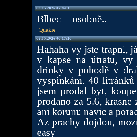
03.05.2026 02:44:35
Blbec -- osobně..
Quakie
02.05.2026 00:13:20
Hahaha vy jste trapní, 
v kapse na útratu, vy 
drinky v pohodě v dr
vyspinkám. 40 litránků 
jsem prodal byt, koupe
prodano za 5.6, krasne 
ani korunu navic a pora
Az prachy dojdou, mozna
easy