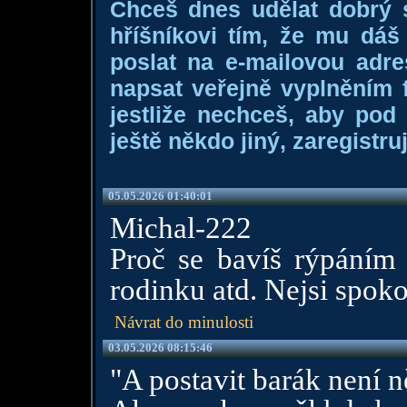
Chceš dnes udělat dobrý
hříšníkovi tím, že mu dá
poslat na e-mailovou adre
napsat veřejně vyplněním f
jestliže nechceš, aby pod
ještě někdo jiný, zaregistruj
05.05.2026 01:40:01
Michal-222
Proč se bavíš rýpáním
rodinku atd. Nejsi spok
Návrat do minulosti
03.05.2026 08:15:46
"A postavit barák není 