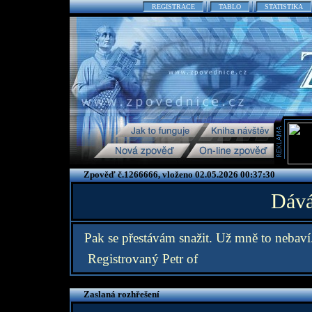
REGISTRACE
TABLO
STATISTIKA
Zpověď č.1266666, vloženo 02.05.2026 00:37:30
Dává
Pak se přestávám snažit. Už mně to nebaví
Registrovaný Petr of
Zaslaná rozhřešení