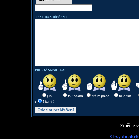
TEXT ROZHŘEŠENÍ:
PŘILOŽ SMAILÍKA:
jupííí
tak bacha
držím palec
to je fuk
(
žádný )
Změňte sv
Slevy do obch