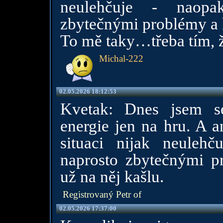
neulehčuje - naopa
zbytečnými problémy a
To mě taky…třeba tím, ž
Michal-222
02.05.2026 18:12:53
Kvetak: Dnes jsem se
energie jen na hru. A
situaci nijak neuleh
naprosto zbytečnými p
už na něj kašlu.
Registrovaný Petr of
02.05.2026 17:37:00