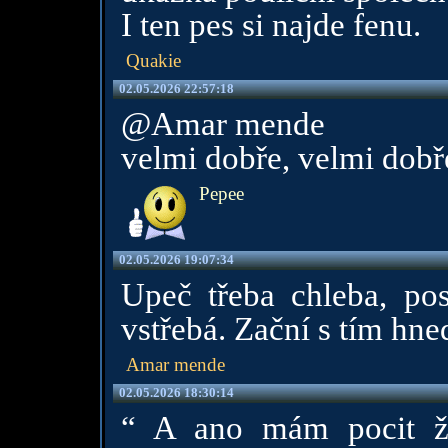
I ten pes si najde fenu.
Quakie
02.05.2026 22:57:18
@Amar mende
velmi dobře, velmi dobř
Pepee
02.05.2026 19:07:34
Upeč třeba chleba, pos
vstřebá. Zační s tím hne
Amar mende
02.05.2026 18:30:14
“ A ano mám pocit ž