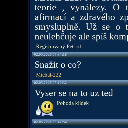
teorie , vynálezy. O 
afirmací a zdravého zp
smysluplně. Už se o 
neulehčuje ale spíš komp
Registrovaný Petr of
02.05.2026 07:34:18
Snažit o co?
Michal-222
02.05.2026 03:12:32
Vyser se na to uz ted
Pohoda klidek
02.05.2026 00:42:54