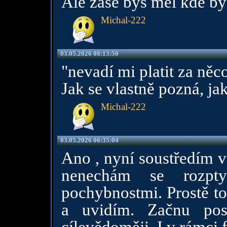
Ale zase bys měl kde byd
Michal-222
03.05.2026 08:13:50
"nevadí mi platit za ně
Jak se vlastně pozná, j
Michal-222
03.05.2026 06:35:04
Ano , nyní soustředím vě
nenechám se rozptyl
pochybnostmi. Prostě t
a uvidím. Začnu pos