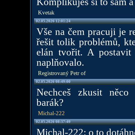
Komplikujes si to sam a
Kvetak
02.05.2026 12:01:24
Vše na čem pracuji je 
řešit tolik problémů, kt
elán tvořit. A postav
naplňovalo.
Registrovaný Petr of
02.05.2026 08:49:00
Nechceš zkusit něco 
barák?
Michal-222
02.05.2026 08:37:49
Michal-222: o to dotáhn