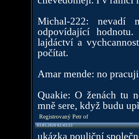
cílevědoměji. I v rámci f
Michal-222: nevadí 
odpovídající hodnotu.
lajdáctví a vychcannost
počítat.
Amar mende: no pracuji 
Quakie: O ženách tu ne
mně sere, když budu up
Registrovaný Petr of
03.05.2026 02:43:23
ukázka pouliční společno