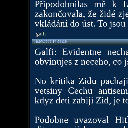
Připodobnilas mě k I
zakončovala, že židé zj
vkládání do úst. To jsou 
galfi
10.05.2026 16:06:20
Galfi: Evidentne nec
obvinujes z neceho, co 
No kritika Zidu pachaji
vetsiny Cechu antisem
kdyz deti zabiji Zid, je t
Podobne uvazoval Hit