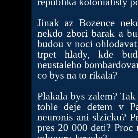
republika kolonialisty p
Jinak az Bozence nekd
nekdo zbori barak a bud
budou v noci ohlodavat 
trpet hlady, kde bu
neustaleho bombardovan
co bys na to rikala?
Plakala bys zalem? Tak 
tohle deje detem v Pa
neuronis ani slzicku? P
pres 20 000 deti? Proc