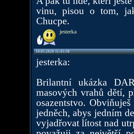
A pak tu lide, kteri jes
vinu, pisou o tom, ja
Chucpe.
jesterka
10.05.2026 11:45:58
jesterka:
Brilantní ukázka DA
masových vrahů dětí, př
osazentstvo. Obviňuješ 
jedněch, abys jedním d
vyjadřovat lítost nad ut
považuji za největší p