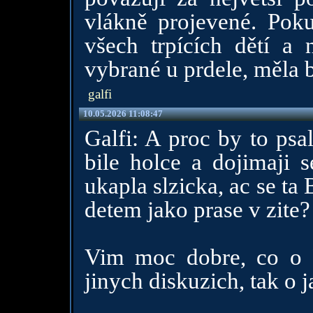
vlákně projevené. Pok
všech trpících dětí a
vybrané u prdele, měla 
galfi
10.05.2026 11:08:47
Galfi: A proc by to psal
bile holce a dojimaji 
ukapla slzicka, ac se t
detem jako prase v zite?
Vim moc dobre, co o Pa
jinych diskuzich, tak o j