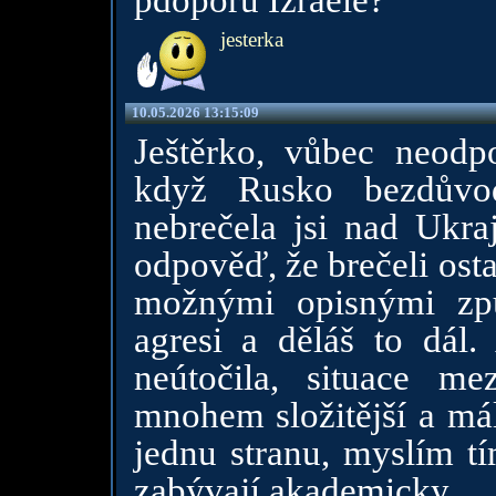
pdoporu Izraele?
jesterka
10.05.2026 13:15:09
Ještěrko, vůbec neodp
když Rusko bezdůvod
nebrečela jsi nad Ukr
odpověď, že brečeli ost
možnými opisnými způ
agresi a děláš to dál
neútočila, situace me
mnohem složitější a mál
jednu stranu, myslím tí
zabývají akademicky.