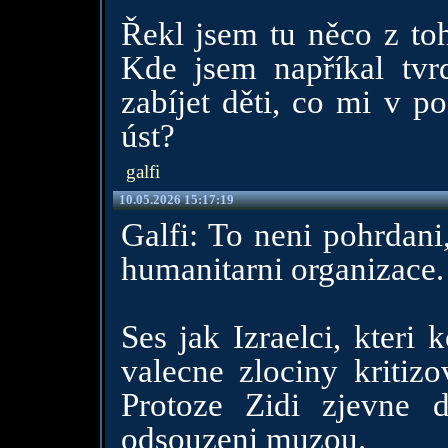
Řekl jsem tu něco z to
Kde jsem napříkal tvrd
zabíjet děti, co mi v p
úst?
galfi
10.05.2026 15:17:19
Galfi: To neni pohrdani,
humanitarni organizace.
Ses jak Izraelci, kteri 
valecne zlociny kritizo
Protoze Zidi zjevne d
odsouzeni muzou.