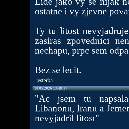
Lide jako vy se nijak n
ostatne i vy zjevne povaz
Ty tu litost nevyjadruj
zasiras zpovednici nen
nechapu, prpc sem odpad
Bez se lecit.
jesterka
10.05.2026 13:49:37
"Ac jsem tu napsala 
Libanonu, Iranu a Jemen
nevyjadril litost"