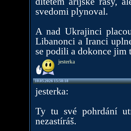
ditetem arijske rasy, a
svedomi plynoval.
A nad Ukrajinci placou 
Libanonci a Iranci uplne
se podili a dokonce jim t
jesterka
10.05.2026 15:58:18
jesterka:
Ty tu své pohrdání ut
nezastíráš.