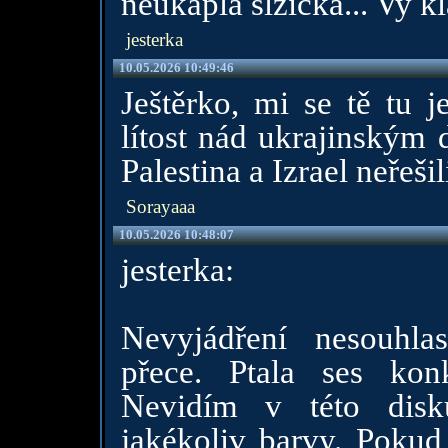
neukapla slzicka... Vy kl
jesterka
10.05.2026 10:49:46
Ještěrko, mi se tě tu j
lítost nád ukrajinským 
Palestina a Izrael neřešil
Sorayaaa
10.05.2026 10:48:07
jesterka:
Nevyjádření nesouhla
přece. Ptala ses kon
Nevidím v této disku
jakékoliv barvy. Pokud 