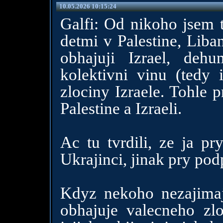
10.05.2026 10:15:24
Galfi: Od nikoho jsem t
detmi v Palestine, Liba
obhajuji Izrael, dehum
kolektivni vinu (tedy i
zlociny Izraele. Tohle 
Palestine a Izraeli.
Ac tu tvrdili, ze ja pr
Ukrajinci, jinak pry po
Kdyz nekoho nezajimaji
obhajuje valecneho zl