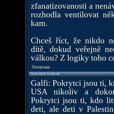
zfanatizovanosti a nenávi
rozhodla ventilovat ně
kam.
Chceš říct, že nikdo n
dítě, dokud veřejně ne
válkou? Z logiky toho co
Sorayaaa
10.05.2026 12:09:48
Galfi: Pokrytci jsou ti, k
USA nikoliv a dokonc
Pokrytci jsou ti, kdo l
deti, ale deti v Palest