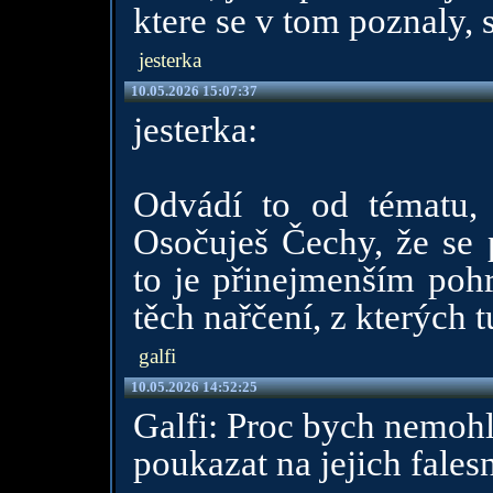
ktere se v tom poznaly, 
jesterka
10.05.2026 15:07:37
jesterka:
Odvádí to od tématu, n
Osočuješ Čechy, že se p
to je přinejmenším pohr
těch nařčení, z kterých 
galfi
10.05.2026 14:52:25
Galfi: Proc bych nemohla
poukazat na jejich fales