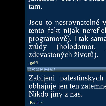
tam.
Jsou to nesrovnatelné v
tento fakt nijak nerefl
programově). I tak sama
zrůdy (holodomor, g
zdevastoných životů).
galfi
10.05.2026 10:19:17
Zabijeni palestinsky
obhajuje jen ten zatemn
Nikdo jiny z nas.
Kvetak