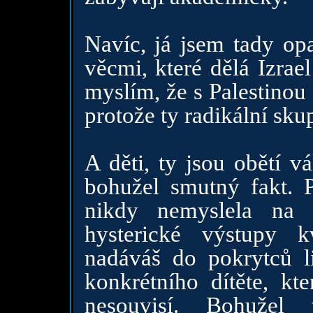
Navíc, já jsem tady op
věcmi, které dělá Izrae
myslím, že s Palestinou
protože ty radikální sku
A děti, ty jsou obětí v
bohužel smutný fakt. P
nikdy nemyslela na 
hysterické výstupy 
nadáváš do pokrytců l
konkrétního dítěte, k
nesouvisí. Bohuže