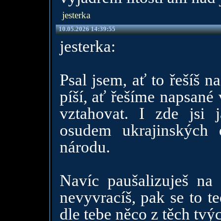
jesterka
10.05.2026 14:39:55
jesterka:
Psal jsem, ať to řešíš 
píší, ať řešíme napsané
vztahovat. I zde jsi 
osudem ukrajinských 
národu.
Navíc paušalizuješ na 
nevyvracíš, pak se to t
dle tebe něco z těch tvý