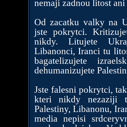
nemaji zadnou litost ani
Od zacatku valky na Uk
jste pokrytci. Kritizu
nikdy. Litujete Ukra
Libanonci, Iranci tu lit
bagatelizujete izra
dehumanizujete Palestin
Jste falesni pokrytci, ta
kteri nikdy nezaziji 
Palestiny, Libanonu, Ir
media nepisi srdcery