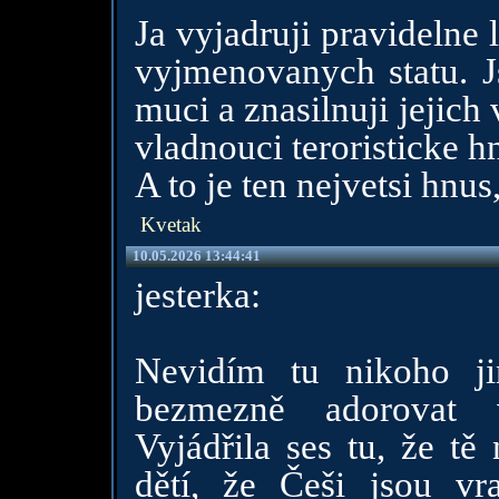
Ja vyjadruji pravidelne 
vyjmenovanych statu. Js
muci a znasilnuji jejich 
vladnouci teroristicke hn
A to je ten nejvetsi hnus,
Kvetak
10.05.2026 13:44:41
jesterka:
Nevidím tu nikoho ji
bezmezně adorovat v
Vyjádřila ses tu, že tě
dětí, že Češi jsou vr