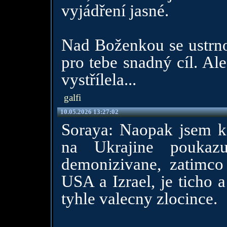
vyjádření jasné.
Nad Boženkou se ustrno
pro tebe snadný cíl. A
vystřílela...
galfi
10.05.2026 13:27:02
Soraya: Naopak jsem ko
na Ukrajine poukaz
demonizivane, zatimco
USA a Izrael, je ticho 
tyhle valecny zlocince.