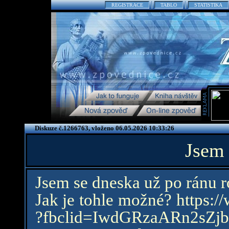
REGISTRACE
TABLO
STATISTIKA
Diskuze č.1266763, vloženo 06.05.2026 10:33:26
Jsem 
Jsem se dneska už po ránu ro
Jak je tohle možné? https:/
?fbclid=IwdGRzaARn2s