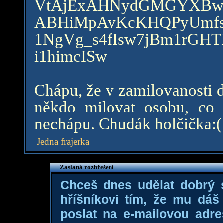
VtAjExAHNydGMGYXB
ABHiMpAvKcKHQPyUmfs
1NgVg_s4fIsw7jBm1rGHT
i1himcISw
Chápu, že v zamilovanosti d
někdo milovat osobu, co t
nechápu. Chudák holčička:(
Jedna frajerka
Zaslaná rozhřešení
Chceš dnes udělat dobrý
hříšníkovi tím, že mu dá
poslat na e-mailovou adre