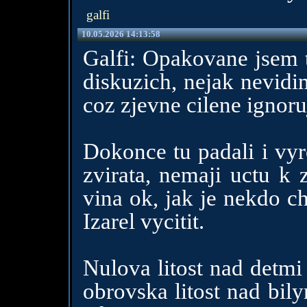
galfi
10.05.2026 14:13:58
Galfi: Opakovane jsem t
diskuzich, nejak nevidi
coz zjevne cilene ignoru
Dokonce tu padali i vyr
zvirata, nemaji uctu k 
vina ok, jak je nekdo c
Izarel vycitit.
Nulova litost nad detmi
obrovska litost nad bil