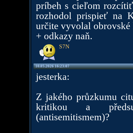
príbeh s cieľom rozcíti
rozhodol prispieť na 
určite vyvolal obrovské 
+ odkazy naň.
S7N
10.05.2026 16:23:07
jesterka:
Z jakého průzkumu citu
kritikou a předs
(antisemitismem)?