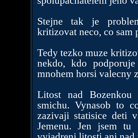
spolupachatelem jeho val
Stejne tak je probl
kritizovat neco, co sam 
Tedy tezko muze kritiz
nekdo, kdo podporuje 
mnohem horsi valecny z
Litost nad Bozenkou
smichu. Vynasob to co 
zazivaji statisice deti
Jemenu. Jen jsem tu o
vyjadreni litosti ani nad