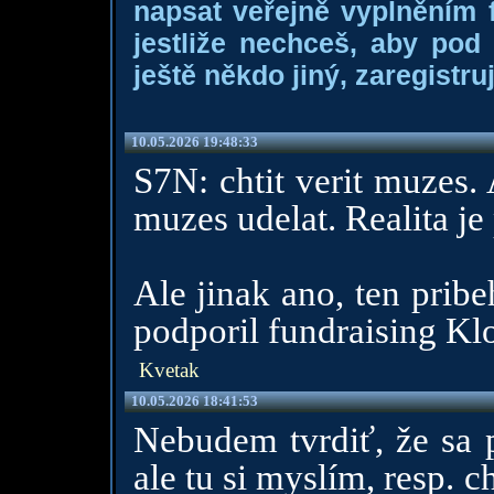
napsat veřejně vyplněním f
jestliže nechceš, aby pod
ještě někdo jiný, zaregistruj
10.05.2026 19:48:33
S7N: chtit verit muzes. 
muzes udelat. Realita j
Ale jinak ano, ten prib
podporil fundraising Kl
Kvetak
10.05.2026 18:41:53
Nebudem tvrdiť, že sa 
ale tu si myslím, resp. 