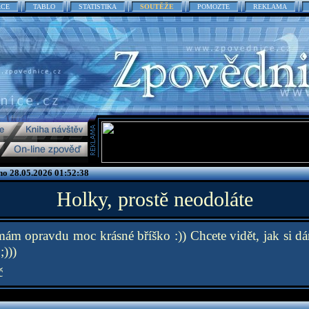
ACE
TABLO
STATISTIKA
SOUTĚŽE
POMOZTE
REKLAMA
no 28.05.2026 01:52:38
Holky, prostě neodoláte
mám opravdu moc krásné bříško :)) Chcete vidět, jak si d
;)))
č