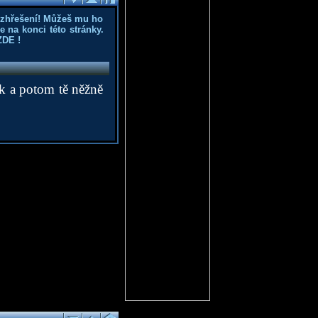
ozhřešení! Můžeš mu ho
 na konci této stránky.
ZDE
!
ík a potom tě něžně