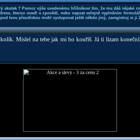
rý skutek ? Pomoz výše uvedenému hříšníkovi tím, že mu dáš nějaké r
dresu, kterou uvedl u zpovědi, nebo napsat veřejně vyplněním formuláře
 pod tvou přezdívkou mohl vystupovat ještě někdo jiný, zaregistruj si ji
 kolík. Mislel na tebe jak mi ho kouříš. Já ti lizam konečn