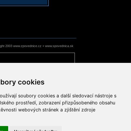
ight 2003 www.zpovednice.cz + www.spovednica.sk
bory cookies
užívají soubory cookies a další sledovací nástroje s
elského prostředí, zobrazení přizpůsobeného obsahu
těvnosti webových stránek a zjištění zdroje