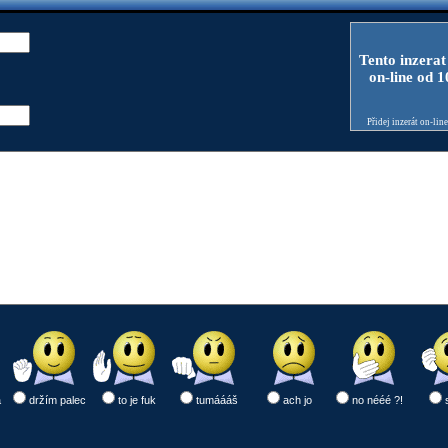
Tento inzerat
on-line od 
Přidej inzerát on-lin
a
držím palec
to je fuk
tumáááš
ach jo
no nééé ?!