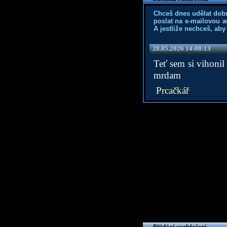
Chceš dnes udělat dob
poslat na e-mailovou a
A jestliže nechceš, aby
28.05.2026 14:08:13
Teť sem si vihonil
mrdam
Prcačkář
Přidání rozhřešení