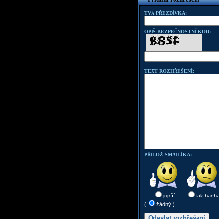
TVÁ PŘEZDÍVKA:
OPIŠ BEZPEČNOSTNÍ KOD:
TEXT ROZHŘEŠENÍ:
PŘILOŽ SMAILÍKA:
jupííí
tak bach
(
žádný )