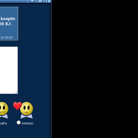
 koupíte
100 Kč.
e od 100 Kč
safra
mmmuc