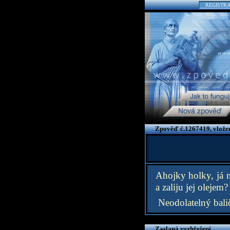
REGISTR
Zpověď č.1267419, vlože
Ahojky holky, já 
a zaliju jej olejem? 
Neodolatelný bali
Zaslaná rozhřešení