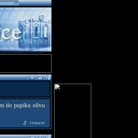
KONTAKT
ám do pupíku olivu
VYMAZAT