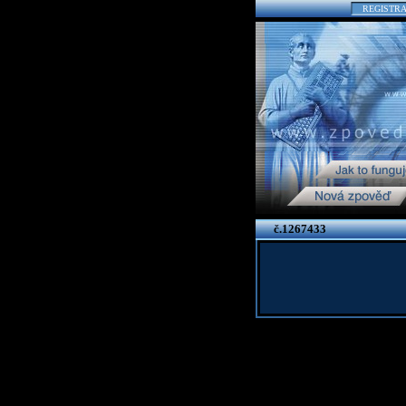
REGISTR
č.1267433