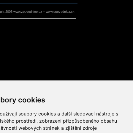
ight 2003 www.zpovednice.cz + www.spovednica.sk
bory cookies
užívají soubory cookies a další sledovací nástroje s
elského prostředí, zobrazení přizpůsobeného obsahu
těvnosti webových stránek a zjištění zdroje