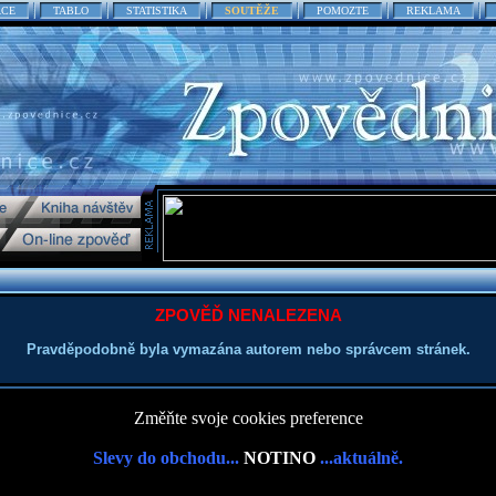
ACE
TABLO
STATISTIKA
SOUTĚŽE
POMOZTE
REKLAMA
ZPOVĚĎ NENALEZENA
Pravděpodobně byla vymazána autorem nebo správcem stránek.
Změňte svoje cookies preference
Slevy do obchodu...
NOTINO
...aktuálně.