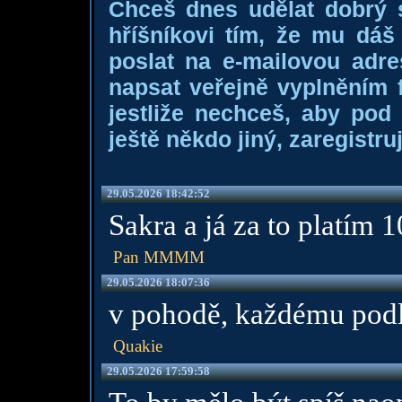
Chceš dnes udělat dobrý
hříšníkovi tím, že mu dá
poslat na e-mailovou adre
napsat veřejně vyplněním f
jestliže nechceš, aby pod
ještě někdo jiný, zaregistruj
29.05.2026 18:42:52
Sakra a já za to platím
Pan MMMM
29.05.2026 18:07:36
v pohodě, každému podl
Quakie
29.05.2026 17:59:58