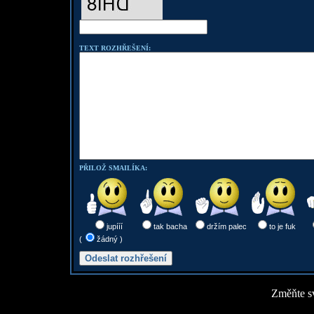
TEXT ROZHŘEŠENÍ:
PŘILOŽ SMAILÍKA:
jupííí
tak bacha
držím palec
to je fuk
(
žádný )
Změňte sv