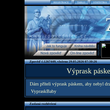
REGISTRACE
TABLO
STATISTIKA
Zpověď č.1267449, vloženo 29.05.2026 07:30:26
Výprask pásk
Dám příteli výprask páskem, aby nebyl dr
VypraskBaby
Zaslaná rozhřešení