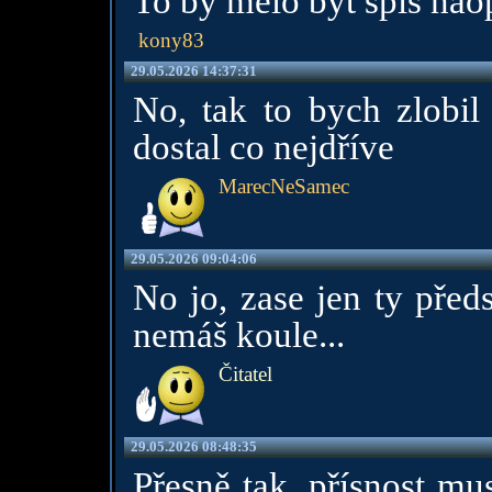
To by mělo být spíš nao
kony83
29.05.2026 14:37:31
No, tak to bych zlobil
dostal co nejdříve
MarecNeSamec
29.05.2026 09:04:06
No jo, zase jen ty před
nemáš koule...
Čitatel
29.05.2026 08:48:35
Přesně tak, přísnost mu