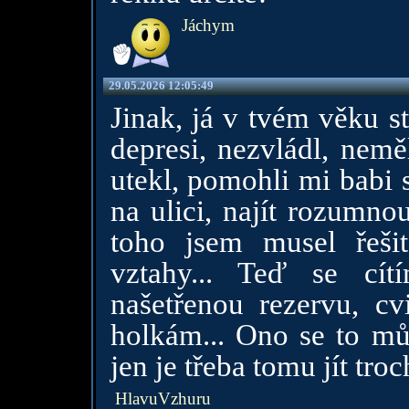
Jáchym
29.05.2026 12:05:49
Jinak, já v tvém věku st
depresi, nezvládl, nemě
utekl, pomohli mi babi 
na ulici, najít rozumno
toho jsem musel řešit
vztahy... Teď se cí
našetřenou rezervu, cv
holkám... Ono se to můž
jen je třeba tomu jít tro
HlavuVzhuru