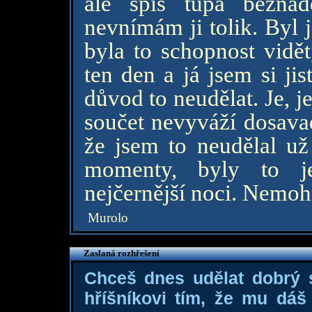
ale spíš tupá beznad
nevnímám ji tolik. Byl 
byla to schopnost vidět
ten den a já jsem si ji
důvod to neudělat. Je, je 
součet nevyváží dosavadn
že jsem to neudělal už
momenty, byly to je
nejčernější noci. Nemohli
Murolo
Zaslaná rozhřešení
Chceš dnes udělat dobrý
hříšníkovi tím, že mu dá