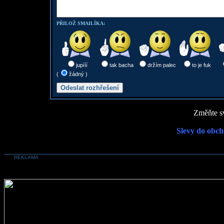
PŘILOŽ SMAILÍKA:
jupííí
tak bacha
držím palec
to je fuk
(
žádný )
Změňte sv
Slevy do obch
REKLAMA