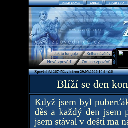
REGISTRACE
TABLO
STATISTIKA
Zpověď č.1267452, vloženo 29.05.2026 10:14:26
Blíží se den ko
Když jsem byl puberťák
děs a každý den jsem p
jsem stával v dešti ma 