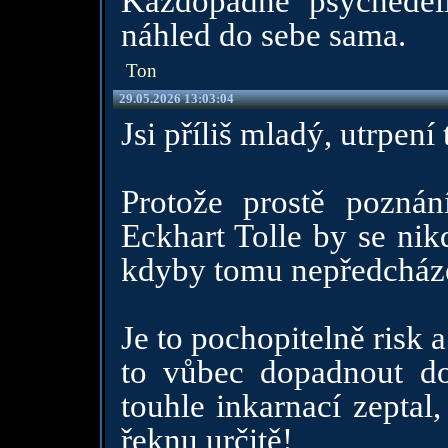
Každopádně psychedeli
náhled do sebe sama.
Ton
29.05.2026 13:03:04
Jsi příliš mladý, utrpení t
Protože prostě poznán
Eckhart Tolle by se nik
kdyby tomu nepředcházel
Je to pochopitelně risk 
to vůbec dopadnout d
touhle inkarnací zeptal,
řeknu určitě!