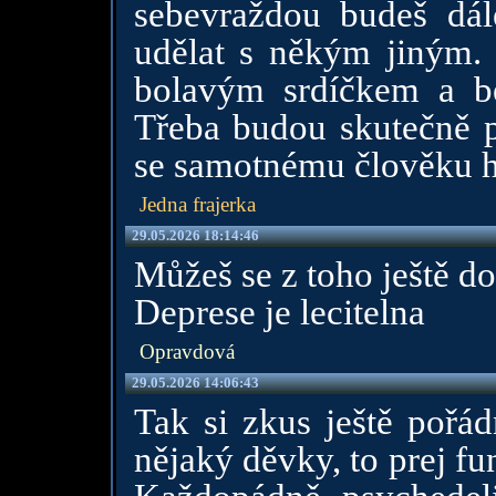
sebevraždou budeš dál
udělat s někým jiným.
bolavým srdíčkem a be
Třeba budou skutečně p
se samotnému člověku hl
Jedna frajerka
29.05.2026 18:14:46
Můžeš se z toho ještě do
Deprese je lecitelna
Opravdová
29.05.2026 14:06:43
Tak si zkus ještě pořád
nějaký děvky, to prej fu