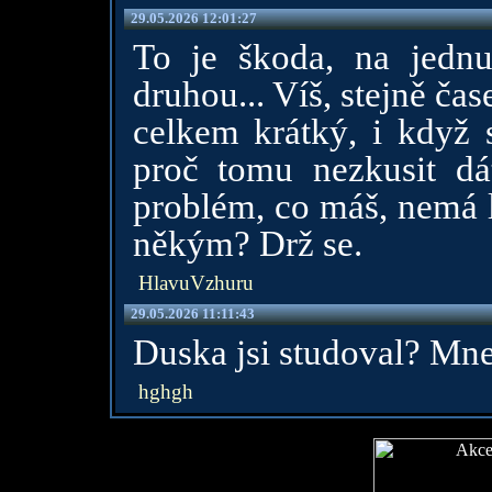
29.05.2026 12:01:27
To je škoda, na jednu
druhou... Víš, stejně ča
celkem krátký, i když 
proč tomu nezkusit dát
problém, co máš, nemá l
někým? Drž se.
HlavuVzhuru
29.05.2026 11:11:43
Duska jsi studoval? Mne 
hghgh