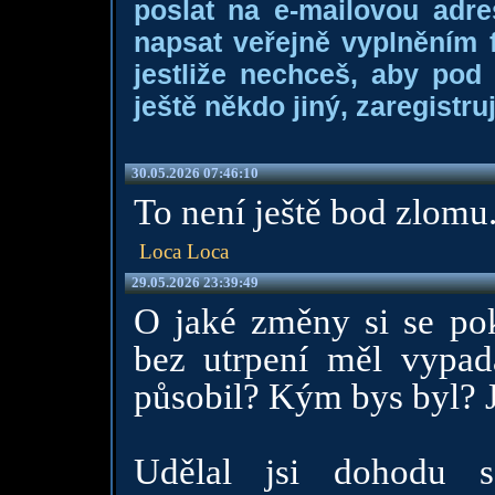
poslat na e-mailovou adre
napsat veřejně vyplněním f
jestliže nechceš, aby pod
ještě někdo jiný, zaregistruj
30.05.2026 07:46:10
To není ještě bod zlomu.
Loca Loca
29.05.2026 23:39:49
O jaké změny si se pok
bez utrpení měl vypa
působil? Kým bys byl? J
Udělal jsi dohodu 