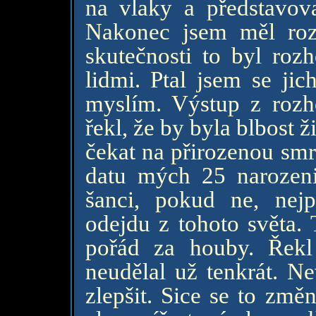
na vlaky a představova
Nakonec jsem měl roz
skutečnosti to byl roz
lidmi. Ptal jsem se jic
myslím. Výstup z rozh
řekl, že by byla blbost ž
čekat na přirozenou smr
datu mých 25 narozen
šanci, pokud ne, nej
odejdu z tohoto světa. 
pořád za houby. Řekl 
neudělal už tenkrát. N
zlepšit. Sice se to změn