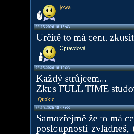
jowa
29.05.2026 18:15:43
Určitě to má cenu zkusit
Opravdová
29.05.2026 18:10:23
Každý strůjcem...
Zkus FULL TIME studov
Quakie
29.05.2026 18:03:33
Samozřejmě že to má cen
posloupnosti zvládneš, 