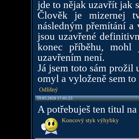
jde to nějak uzavřít jak
Člověk je mizernej t
následným přemítání a v
jsou uzavřené definitivn
konec příběhu, mohl 
uzavřením není.
Já jsem toto sám prožil 
omyl a vyloženě sem to 
Odlišný
29.05.2026 17:41:25
A potřebuješ ten titul n
Koncový styk výhybky