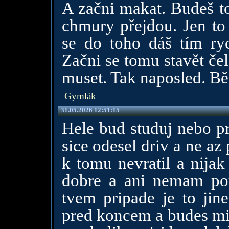
A začni makat. Budeš t
chmury přejdou. Jen to
se do toho dáš tím ryc
Začni se tomu stavět če
muset. Tak naposled. Bě
Gymlák
31.05.2026 12:51:15
Hele bud studuj nebo pra
sice odesel driv a ne az
k tomu nevratil a nija
dobre a ani nemam pot
tvem pripade je to jine
pred koncem a budes mit