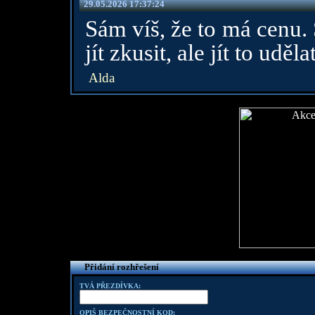
29.05.2026 17:37:24
Sám víš, že to má cenu. 
jít zkusit, ale jít to uděla
Alda
Přidání rozhřešení
TVÁ PŘEZDÍVKA:
OPIŠ BEZPEČNOSTNÍ KOD: