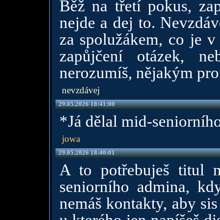
Běž na třetí pokus, za
nejde a dej to. Nevzdáv
za spolužákem, co je v
zapůjčení otázek, n
nerozumíš, nějakým profe
nevzdávej
29.05.2026 18:41:00
*Já dělal mid-seniorního
jowa
29.05.2026 18:40:01
A to potřebuješ titul 
seniorního admina, když
nemáš kontakty, aby sis