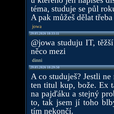
u kterého jen napíšeš di
téma, studuje se půl rok
A pak můžeš dělat třeba
jowa
29.05.2026 18:33:11
@jowa studuju IT, těžší
něco mezi
dinni
29.05.2026 18:29:50
A co studuješ? Jestli ne
ten titul kup, bože. Ex
na pajďáku a stejný pro
to, tak jsem jí toho bl
tím nekončí.