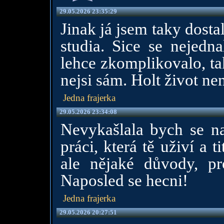
29.05.2026 23:35:29
Jinak já jsem taky dosta
studia. Sice se nejedna
lehce zkomplikovalo, ta
nejsi sám. Holt život nen
Jedna frajerka
29.05.2026 23:34:08
Nevykašlala bych se na
práci, která tě uživí a t
ale nějaké důvody, pr
Naposled se hecni!
Jedna frajerka
29.05.2026 20:27:51