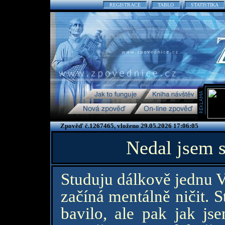
REGISTRACE
TABLO
STATISTIKA
Zpověď č.1267465, vloženo 29.05.2026 17:06:05
Nedal jsem s
Studuju dálkově jednu VŠ
začíná mentálně ničit. 
bavilo, ale pak jak js