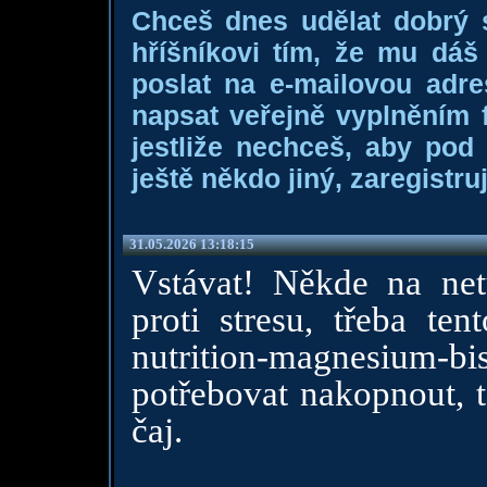
Chceš dnes udělat dobrý
hříšníkovi tím, že mu dá
poslat na e-mailovou adre
napsat veřejně vyplněním f
jestliže nechceš, aby pod
ještě někdo jiný, zaregistruj
31.05.2026 13:18:15
Vstávat! Někde na netu
proti stresu, třeba ten
nutrition-magnesium-b
potřebovat nakopnout, t
čaj.