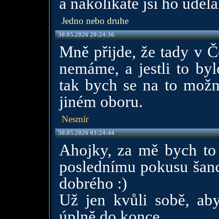
a nakolikate jsi ho udelal
Jedno nebo druhe
30.05.2026 20:24:36
Mně přijde, že tady v Č
nemáme, a jestli to by
tak bych se na to možná
jiném oboru.
Nesmír
30.05.2026 03:24:44
Ahojky, za mě bych to 
poslednímu pokusu šanci
dobrého :)
Už jen kvůli sobě, abys
úplně do konce.