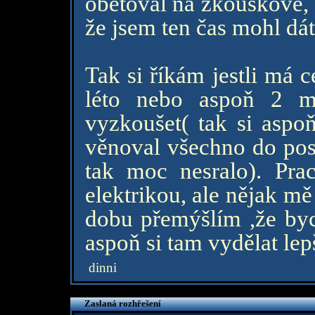
obětoval na zkouškové, 
že jsem ten čas mohl dát
Tak si říkám jestli má 
léto nebo aspoň 2 mě
vyzkoušet( tak si aspo
věnoval všechno do pos
tak moc nesralo). Pra
elektrikou, ale nějak mě
dobu přemýšlím ,že by
aspoň si tam vydělat le
dinni
Zaslaná rozhřešení