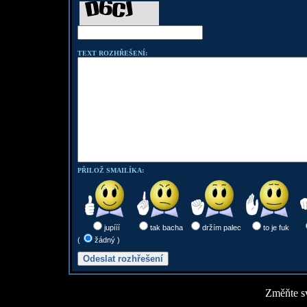
TEXT ROZHŘEŠENÍ:
PŘILOŽ SMAILÍKA:
jupííí
tak bacha
držím palec
to je fuk
(
žádný )
Změňte sv