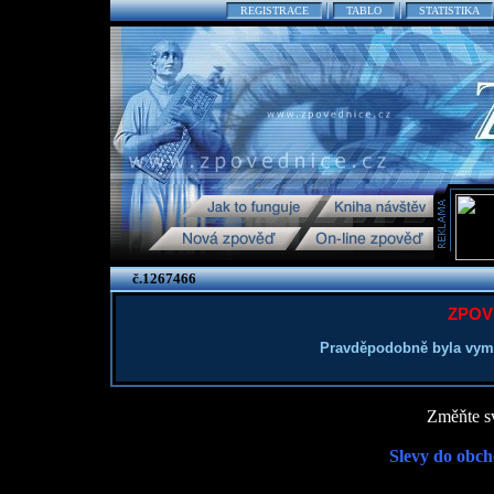
REGISTRACE
TABLO
STATISTIKA
č.1267466
ZPOV
Pravděpodobně byla vym
Změňte sv
Slevy do obch