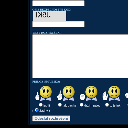
OPIŠ BEZPEČNOSTNÍ KOD:
TEXT ROZHŘEŠENÍ:
PŘILOŽ SMAILÍKA:
jupííí
tak bacha
držím palec
to je fuk
(
žádný )