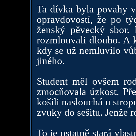
Ta dívka byla povahy v
opravdovostí, že po tý
ženský pěvecký sbor. 
rozmlouvali dlouho. A k
kdy se už nemluvilo vůb
jiného.
Student měl ovšem rod
zmocňovala úzkost. Před
košili naslouchá u strop
zvuky do sešitu. Jenže r
To je ostatně stará vlas