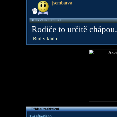
jsembarva
31.05.2026 13:50:51
Rodiče to určitě chápou.
Bud v klidu
Přidání rozhřešení
TVÁ PŘEZDÍVKA: