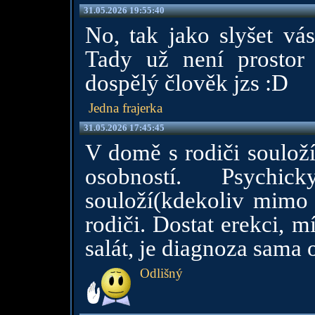
31.05.2026 19:55:40
No, tak jako slyšet vás
Tady už není prostor 
dospělý člověk jzs :D
Jedna frajerka
31.05.2026 17:45:45
V domě s rodiči souloží
osobností. Psych
souloží(kdekoliv mimo
rodiči. Dostat erekci, 
salát, je diagnoza sama 
Odlišný