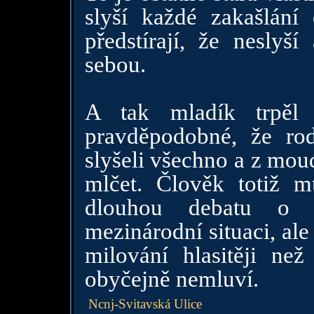
slyší každé zakašlání
předstírají, že neslyš
sebou.
A tak mladík trpěl 
pravděpodobné, že rod
slyšeli všechno a z moud
mlčet. Člověk totiž 
dlouhou debatu o p
mezinárodní situaci, ale
milování hlasitěji ne
obyčejně nemluví.
Ncnj-Svitavská Ulice