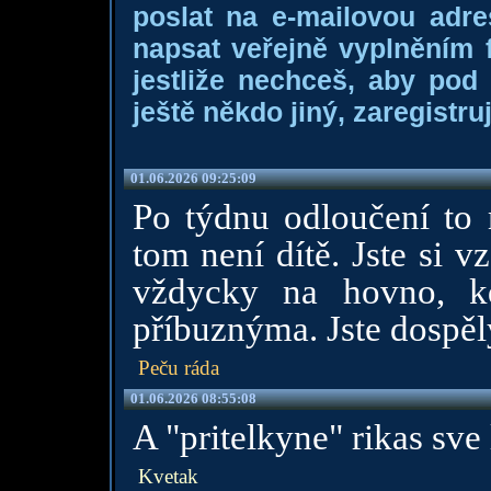
poslat na e-mailovou adre
napsat veřejně vyplněním f
jestliže nechceš, aby pod
ještě někdo jiný, zaregistruj
01.06.2026 09:25:09
Po týdnu odloučení to 
tom není dítě. Jste si v
vždycky na hovno, k
příbuznýma. Jste dospělý
Peču ráda
01.06.2026 08:55:08
A "pritelkyne" rikas sve
Kvetak