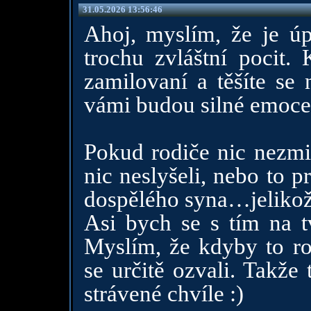
31.05.2026 13:56:46
Ahoj, myslím, že je úp
trochu zvláštní pocit. 
zamilovaní a těšíte se 
vámi budou silné emoce 
Pokud rodiče nic nezmi
nic neslyšeli, nebo to p
dospělého syna…jelikož 
Asi bych se s tím na t
Myslím, že kdyby to ro
se určitě ozvali. Takže 
strávené chvíle :)