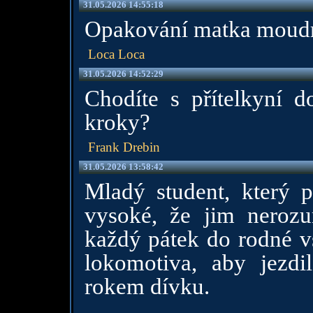
31.05.2026 14:55:18
Opakování matka moudr
Loca Loca
31.05.2026 14:52:29
Chodíte s přítelkyní d
kroky?
Frank Drebin
31.05.2026 13:58:42
Mladý student, který p
vysoké, že jim nerozum
každý pátek do rodné vs
lokomotiva, aby jezdi
rokem dívku.