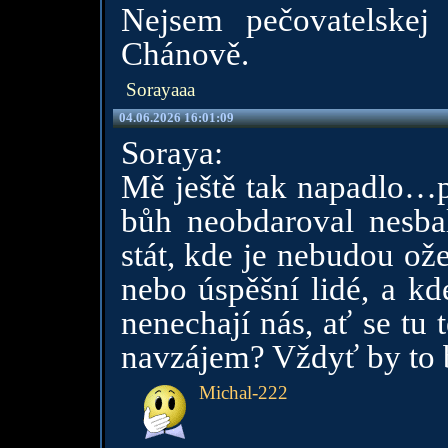
Nejsem pečovatelskej
Chánově.
Sorayaaa
04.06.2026 16:01:09
Soraya:
Mě ještě tak napadlo…pr
bůh neobdaroval nesbal
stát, kde je nebudou ož
nebo úspěšní lidé, a kde
nenechají nás, ať se tu
navzájem? Vždyť by to
Michal-222