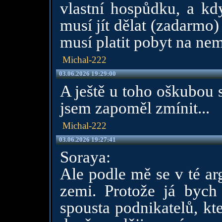
vlastní hospůdku, a kd
musí jít dělat (zadarmo) 
musí platit pobyt na nem
Michal-222
03.06.2026 19:29:00
A ještě u toho oškubou
jsem zapoměl zmínit...
Michal-222
03.06.2026 19:27:41
Soraya:
Ale podle mě se v té ar
zemi. Protože já bych 
spousta podnikatelů, kt