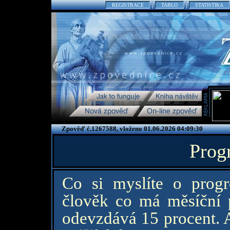
REGISTRACE
TABLO
STATISTIKA
Zpověď č.1267588, vloženo 01.06.2026 04:09:30
Prog
Co si myslíte o prog
člověk co má měsíční 
odevzdává 15 procent. 