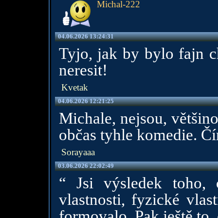
Michal-222
04.06.2026 13:24:31
Tyjo, jak by bylo fajn 
neresit!
Kvetak
04.06.2026 12:21:25
Michale, nejsou, většino
občas tyhle komedie. Čím
Sorayaaa
03.06.2026 22:02:49
“ Jsi výsledek toho, c
vlastnosti, fyzické vla
formovalo. Pak ještě to, 