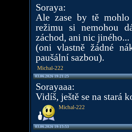
Soraya:
Ale zase by tě mohlo
režimu si nemohou d
záchod, ani nic jiného...
(oni vlastně žádné nák
paušální sazbou).
Michal-222
03.06.2026 19:21:25
Sorayaaa:
Vidíš, ještě se na stará 
Michal-222
03.06.2026 19:15:53