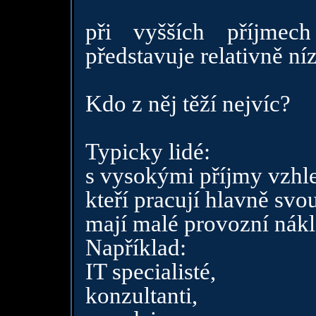
při vyšších příjmec
představuje relativně ní
Kdo z něj těží nejvíc?
Typicky lidé:
s vysokými příjmy vzh
kteří pracují hlavně svo
mají malé provozní nákl
Například:
IT specialisté,
konzultanti,