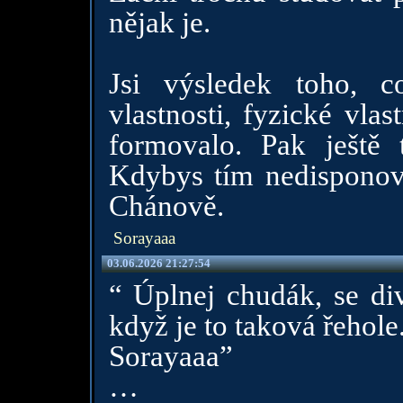
nějak je.
Jsi výsledek toho, co
vlastnosti, fyzické vla
formovalo. Pak ještě 
Kdybys tím nedisponova
Chánově.
Sorayaaa
03.06.2026 21:27:54
“ Úplnej chudák, se di
když je to taková řehole
Sorayaaa”
…