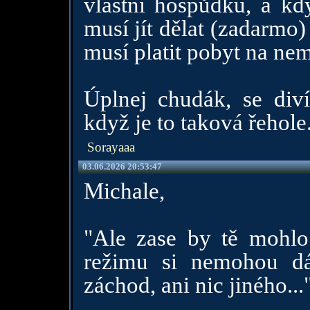
vlastní hospůdku, a kd
musí jít dělat (zadarmo) 
musí platit pobyt na ne
Úplnej chudák, se div
když je to taková řehole
Sorayaaa
03.06.2026 20:53:47
Michale,
"Ale zase by tě mohlo
režimu si nemohou d
záchod, ani nic jiného...