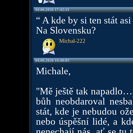
04.06.2026 17:42:31
“ A kde by si ten stát asi
Na Slovensku?
Michal-222
04.06.2026 16:40:05
Michale,
"Mě ještě tak napadlo…pr
bůh neobdaroval nesbal
stát, kde je nebudou ož
nebo úspěšní lidé, a kde
nenechají nás, ať se tu