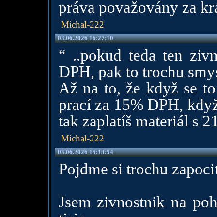
práva považovány za k
Michal-222
03.06.2026 16:27:10
“ ..pokud teda ten zivn
DPH, pak to trochu smys
Až na to, že když se to
prací za 15% DPH, když
tak zaplatíš materiál s
Michal-222
03.06.2026 15:13:54
Pojdme si trochu zapocit
Jsem zivnostnik na po