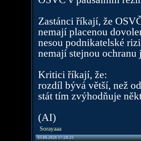
Zastánci říkají, že OSV
nemají placenou dovole
nesou podnikatelské rizi
nemají stejnou ochranu 
Kritici říkají, že:
rozdíl bývá větší, než o
stát tím zvýhodňuje něk
(AI)
Sorayaaa
03.06.2026 17:28:25