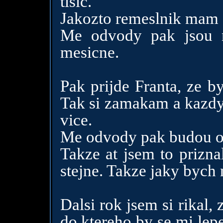
tisic.
Jakozto remeslnik mam 
Me odvody pak jsou 
mesicne.
Pak prijde Franta, ze b
Tak si zamakam a kazdy 
vice.
Me odvody pak budou o
Takze at jsem to prizna
stejne. Takze jaky bych
Dalsi rok jsem si rikal, 
do ktereho by se mi lepe