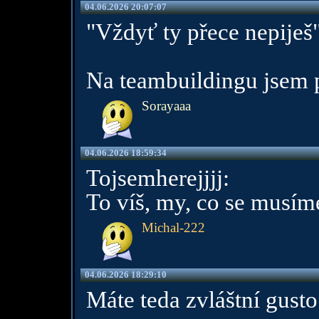
04.06.2026 20:07:07
"Vždyť ty přece nepiješ
Na teambuildingu jsem 
Sorayaaa
04.06.2026 18:59:34
Tojsemherejjjj:
To víš, my, co se musíme
Michal-222
04.06.2026 18:29:10
Máte teda zvláštní gusto 