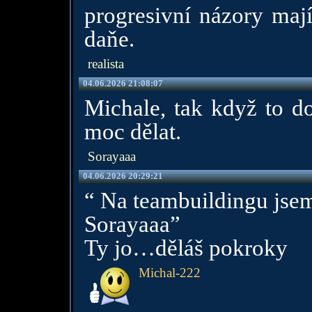
progresivní názory mají
daňe.
realista
04.06.2026 21:08:07
Michale, tak když to do
moc dělat.
Sorayaaa
04.06.2026 20:29:21
“ Na teambuildingu jse
Sorayaaa”
Ty jo…děláš pokroky
Michal-222