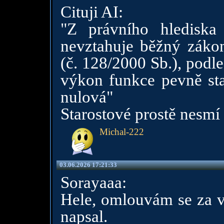
Cituji AI:
"Z právního hlediska 
nevztahuje běžný zákon
(č. 128/2000 Sb.), podl
výkon funkce pevně st
nulová"
Starostové prostě nesmí 
Michal-222
03.06.2026 17:21:33
Sorayaaa:
Hele, omlouvám se za vš
napsal.