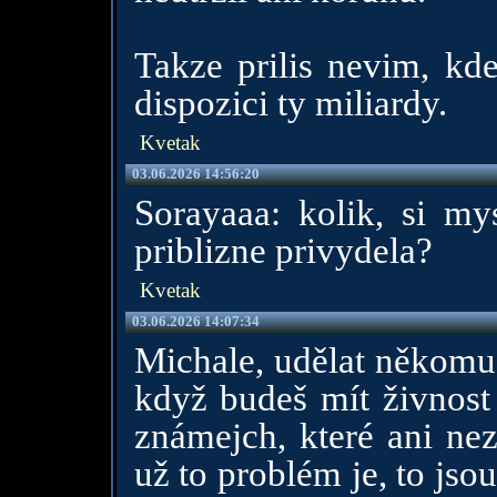
Takze prilis nevim, kd
dispozici ty miliardy.
Kvetak
03.06.2026 14:56:20
Sorayaaa: kolik, si mys
priblizne privydela?
Kvetak
03.06.2026 14:07:34
Michale, udělat někomu 
když budeš mít živnos
známejch, které ani nez
už to problém je, to js