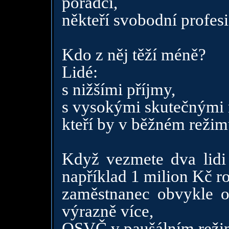
poradci,
někteří svobodní profes
Kdo z něj těží méně?
Lidé:
s nižšími příjmy,
s vysokými skutečnými 
kteří by v běžném režimu
Když vezmete dva lidi
například 1 milion Kč r
zaměstnanec obvykle 
výrazně více,
OSVČ v paušálním reži