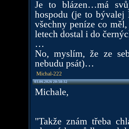
Je to blázen…má svů
hospodu (je to bývalej 
všechny peníze co měl,
letech dostal i do černý
…
No, myslím, že ze seb
nebudu psát)…
Michal-222
03.06.2026 20:58:32
Michale,
"Takže znám třeba chl