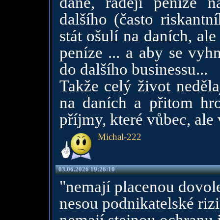
daně, raději peníze 
dalšího (často riskantn
stát ošulí na daních, ale
peníze ... a aby se vyh
do dalšího businessu...
Takže celý život nedělaj
na daních a přitom hro
příjmy, které vůbec, ale
Michal-222
03.06.2026 19:26:10
"nemají placenou dovol
nesou podnikatelské rizi