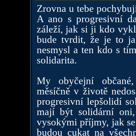
Zrovna u tebe pochybuji
A ano s progresivní da
záleží, jak si ji kdo vy
bude tvrdit, že je to j
nesmysl a ten kdo s tím 
solidarita.
My obyčejní občané,
měsíčně v životě nedo
progresivní lepšolidí s
mají být solidární oni,
vysokými příjmy, jak se 
budou cukat na všechn