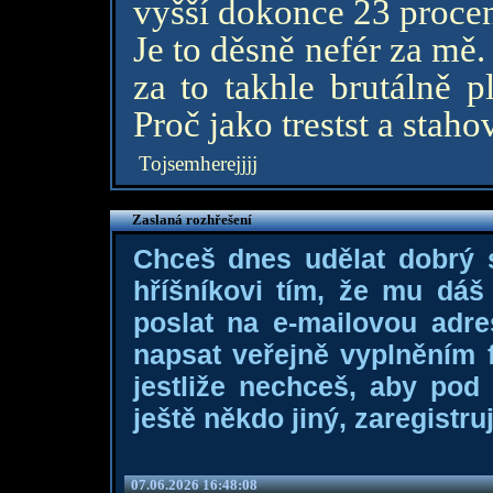
vyšší dokonce 23 procen
Je to děsně nefér za mě.
za to takhle brutálně p
Proč jako trestst a stahov
Tojsemherejjjj
Zaslaná rozhřešení
Chceš dnes udělat dobrý
hříšníkovi tím, že mu dá
poslat na e-mailovou adre
napsat veřejně vyplněním f
jestliže nechceš, aby pod
ještě někdo jiný, zaregistruj
07.06.2026 16:48:08