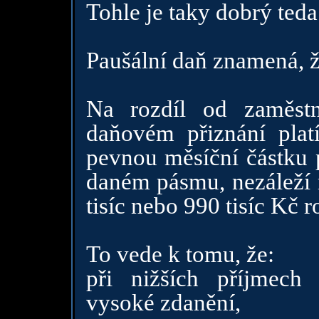
Tohle je taky dobrý teda
Paušální daň znamená, ž
Na rozdíl od zaměs
daňovém přiznání plat
pevnou měsíční částku 
daném pásmu, nezáleží n
tisíc nebo 990 tisíc Kč r
To vede k tomu, že:
při nižších příjmech 
vysoké zdanění,