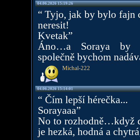
04.06.2026 15:19:26
“ Tyjo, jak by bylo fajn
neresit!
Kvetak”
Áno…a Soraya by n
společně bychom nadáv
Michal-222
04.06.2026 15:14:01
“ Čím lepší hérečka...
Sorayaaa”
No to rozhodně…když dok
je hezká, hodná a chytrá