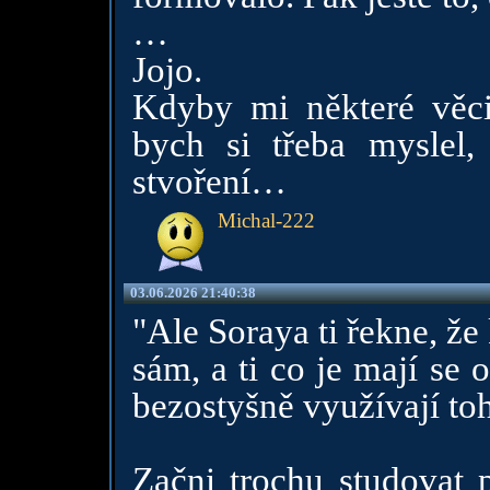
…
Jojo.
Kdyby mi některé věci
bych si třeba myslel
stvoření…
Michal-222
03.06.2026 21:40:38
"Ale Soraya ti řekne, že
sám, a ti co je mají se o
bezostyšně využívají toh
Začni trochu studovat p