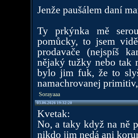
Jenže paušálem daní m
Ty prkýnka mě serou
pomůcky, to jsem viděl
prodavače (nejspíš k
nějaký tužky nebo tak n
bylo jim fuk, že to sly
namachrovanej primitiv, 
Sorayaaa
03.06.2026 19:32:20
Kvetak:
No, a taky když na ně p
nikdo jim nedá ani korun