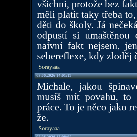
všichni, protože bez fakt
měli platit taky třeba t
děti do školy. Já neček
odpustí si umaštěnou 
naivní fakt nejsem, je
sebereflexe, kdy zloděj č
Sorayaaa
03.06.2026 14:01:11
Michale, jakou špina
musíš mít povahu, to 
práce. To je něco jako r
že.
Sorayaaa
03.06.2026 13:08:08