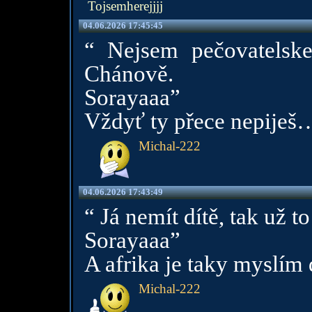
Tojsemherejjjj
04.06.2026 17:45:45
“ Nejsem pečovatelske
Chánově.
Sorayaaa”
Vždyť ty přece nepiješ
Michal-222
04.06.2026 17:43:49
“ Já nemít dítě, tak už 
Sorayaaa”
A afrika je taky myslím
Michal-222