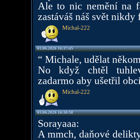
Ale to nic nemění na fa
zastáváš náš svět nikdy 
Michal-222
03.06.2026 16:37:45
“ Michale, udělat někom
No když chtěl tuhlev
zadarmo aby ušetřil obci
Michal-222
03.06.2026 16:30:58
Sorayaaa:
A mmch, daňové delikty