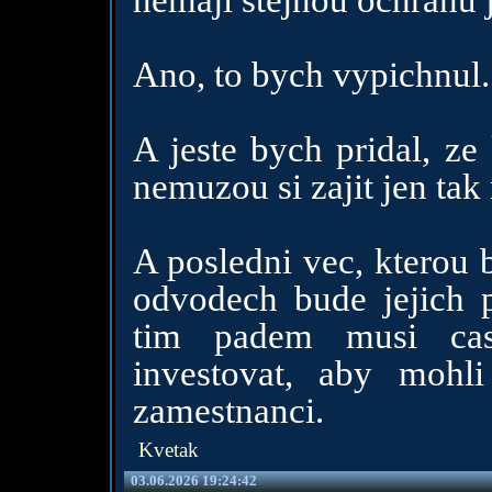
nemají stejnou ochranu 
Ano, to bych vypichnul.
A jeste bych pridal, ze
nemuzou si zajit jen tak
A posledni vec, kterou 
odvodech bude jejich 
tim padem musi cas
investovat, aby mohl
zamestnanci.
Kvetak
03.06.2026 19:24:42