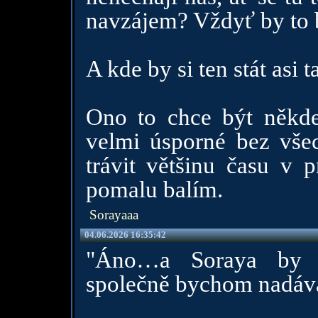
navzájem? Vždyť by to 
A kde by si ten stát asi t
Ono to chce být někde,
velmi úsporné bez všec
trávit většinu času v p
pomalu balím.
Sorayaaa
04.06.2026 16:35:42
"Áno…a Soraya by n
společně bychom nadáva