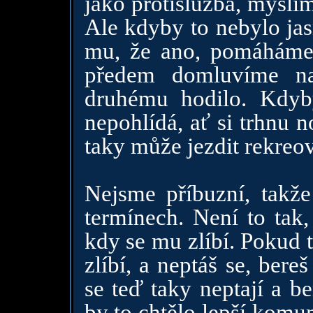
jako protislužba, myslí
Ale kdyby to nebylo jas
mu, že ano, pomáháme
předem domluvíme na
druhému hodilo. Kdyb
nepohlídá, ať si trhnu 
taky může jezdit rekreov
Nejsme příbuzní, tak
termínech. Není to tak,
kdy se mu zlíbí. Pokud t
zlíbí, a neptáš se, bere
se teď taky neptají a b
by to chtělo lepší komu