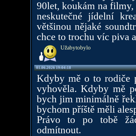
90let, koukám na filmy,
neskutečné jídelní kre
většinou nějaké soundtr
chce to trochu víc piva a
Užabytobylo
01.06.2026 19:04:18
Kdyby mě o to rodiče p
vyhověla. Kdyby mě pos
bych jim minimálně řekla
bychom příště měli ales
Právo to po tobě žá
odmítnout.