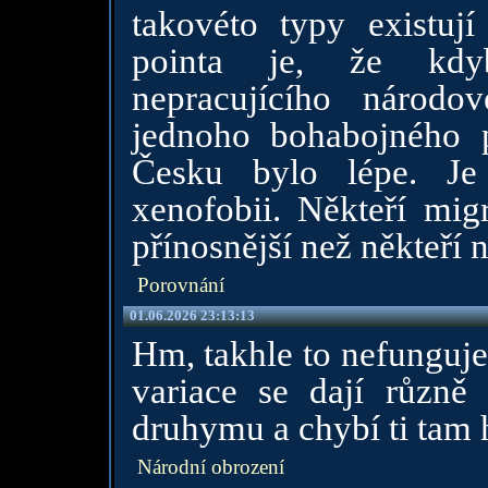
takovéto typy existuj
pointa je, že kdy
nepracujícího národo
jednoho bohabojného p
Česku bylo lépe. Je
xenofobii. Někteří mi
přínosnější než někteří 
Porovnání
01.06.2026 23:13:13
Hm, takhle to nefunguje
variace se dají různ
druhymu a chybí ti tam 
Národní obrození