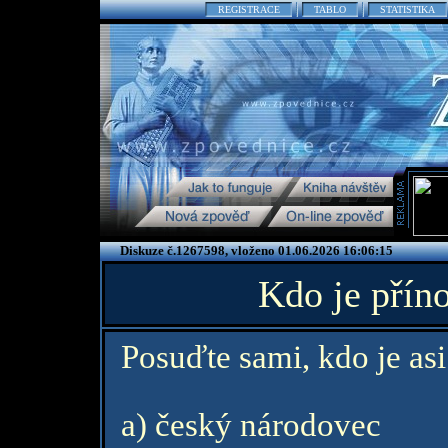
REGISTRACE
TABLO
STATISTIKA
Diskuze č.1267598, vloženo 01.06.2026 16:06:15
Kdo je přín
Posuďte sami, kdo je asi
a) český národovec