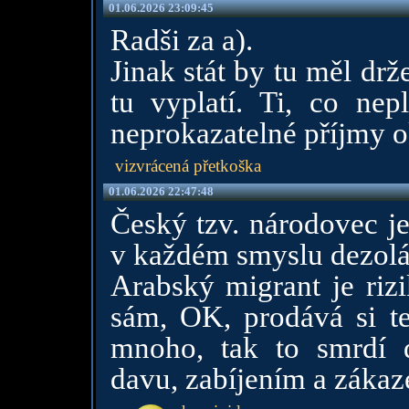
01.06.2026 23:09:45
Radši za a).
Jinak stát by tu měl drž
tu vyplatí. Ti, co ne
neprokazatelné příjmy o
vizvrácená přetkoška
01.06.2026 22:47:48
Český tzv. národovec je
v každém smyslu dezolát
Arabský migrant je riz
sám, OK, prodává si te
mnoho, tak to smrdí 
davu, zabíjením a zákaz