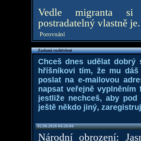
Vedle migranta si
postradatelný vlastně je. 
Porovnání
Zaslaná rozhřešení
Chceš dnes udělat dobrý
hříšníkovi tím, že mu dá
poslat na e-mailovou adre
napsat veřejně vyplněním f
jestliže nechceš, aby pod
ještě někdo jiný, zaregistruj
02.06.2026 04:26:04
Národní obrození: Jasn