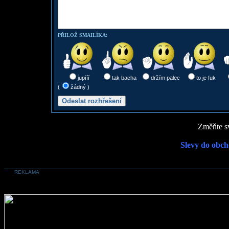
PŘILOŽ SMAILÍKA:
jupííí
tak bacha
držím palec
to je fuk
(
žádný )
Změňte sv
Slevy do obch
REKLAMA