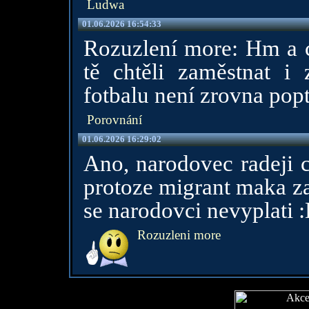
Ludwa
01.06.2026 16:54:33
Rozuzlení more: Hm a c
tě chtěli zaměstnat i 
fotbalu není zrovna po
Porovnání
01.06.2026 16:29:02
Ano, narodovec radeji c
protoze migrant maka za
se narodovci nevyplati 
Rozuzleni more