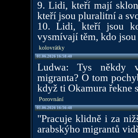
9. Lidi, kteří mají sklo
kteří jsou pluralitní a 
10. Lidi, kteří jsou ko
vysmívají těm, kdo jsou č
kolovrátky
01.06.2026 16:58:40
Ludwa: Tys někdy vi
migranta? O tom pochyb
když ti Okamura řekne s
Porovnání
01.06.2026 16:56:48
"Pracuje klidně i za ni
arabskýho migrantů vidě