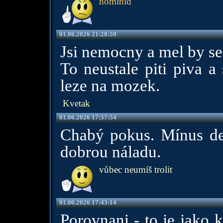
hominid
01.06.2026 21:28:59
Jsi nemocny a mel by ses
To neustale piti piva a
leze na mozek.
Kvetak
01.06.2026 17:57:54
Chabý pokus. Mínus des
dobrou náladu.
vůbec neumíš trolit
01.06.2026 17:43:14
Porovnani - to je jako 