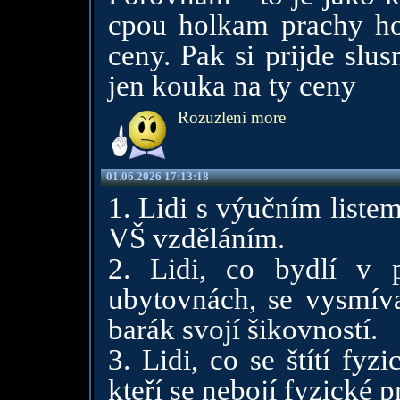
cpou holkam prachy ho
ceny. Pak si prijde slu
jen kouka na ty ceny
Rozuzleni more
01.06.2026 17:13:18
1. Lidi s výučním liste
VŠ vzděláním.
2. Lidi, co bydlí v 
ubytovnách, se vysmívaj
barák svojí šikovností.
3. Lidi, co se štítí fyz
kteří se nebojí fyzické p