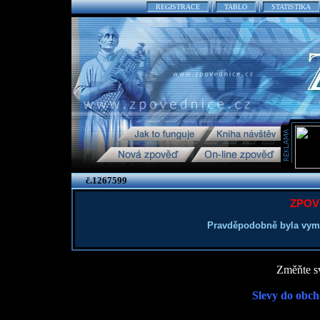
REGISTRACE
TABLO
STATISTIKA
č.1267599
ZPOV
Pravděpodobně byla vym
Změňte sv
Slevy do obch