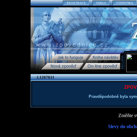
REGISTRACE
TABLO
STATISTIKA
č.1267631
ZPOV
Pravděpodobně byla vym
Změňte sv
Slevy do obch