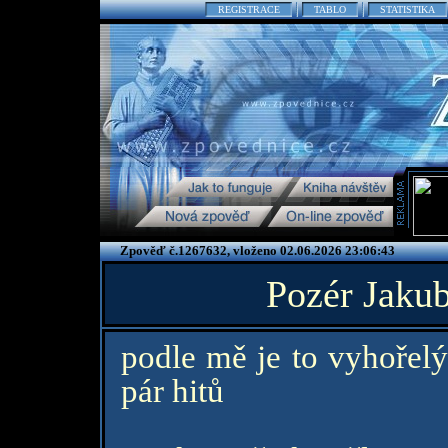
REGISTRACE
TABLO
STATISTIKA
Zpověď č.1267632, vloženo 02.06.2026 23:06:43
Pozér Jaku
podle mě je to vyhořel
pár hitů