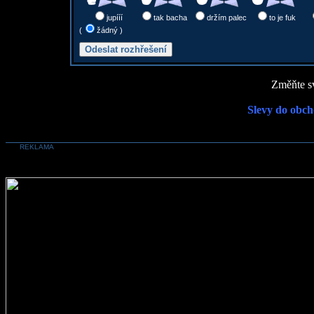
jupííí
tak bacha
držím palec
to je fuk
(
žádný )
Změňte sv
Slevy do obch
REKLAMA