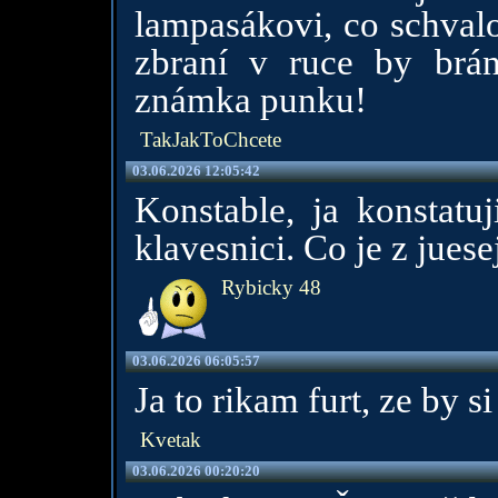
lampasákovi, co schvalo
zbraní v ruce by brán
známka punku!
TakJakToChcete
03.06.2026 12:05:42
Konstable, ja konstatuj
klavesnici. Co je z juese
Rybicky 48
03.06.2026 06:05:57
Ja to rikam furt, ze by si
Kvetak
03.06.2026 00:20:20