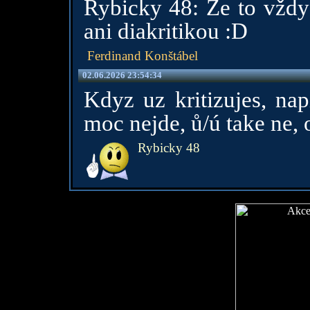
Rybicky 48: Že to vždy 
ani diakritikou :D
Ferdinand Konštábel
02.06.2026 23:54:34
Kdyz uz kritizujes, nap
moc nejde, ů/ú take ne,
Rybicky 48