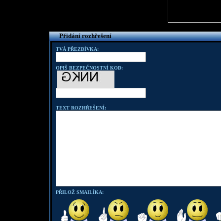
Přidání rozhřešení
TVÁ PŘEZDÍVKA:
OPIŠ BEZPEČNOSTNÍ KOD:
TEXT ROZHŘEŠENÍ:
PŘILOŽ SMAILÍKA: