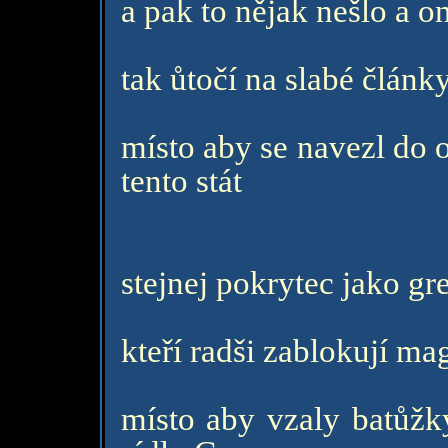
a pak to nějak nešlo a on
tak ůtočí na slabé člán
místo aby se navezl do 
tento stát
stejnej pokrytec jako gr
kteří radši zablokují mag
místo aby vzaly batůžky