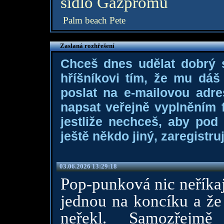
sídlo Gazpromu
Palm beach Pete
Zaslaná rozhřešení
Chceš dnes udělat dobrý
hříšníkovi tím, že mu dá
poslat na e-mailovou adre
napsat veřejně vyplněním f
jestliže nechceš, aby pod
ještě někdo jiný, zaregistruj
03.06.2026 13:29:18
Pop-punková nic neříkaj
jednou na koncíku a že
neřekl. Samozřejmě