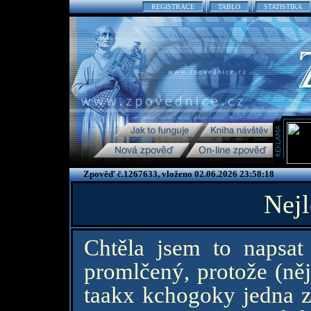
REGISTRACE
TABLO
STATISTIKA
Zpověď č.1267633, vloženo 02.06.2026 23:58:18
Nejl
Chtěla jsem to napsa
promlčený, protože (něj
taakx kchogoky jedna 