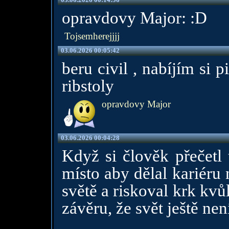
opravdovy Major: :D
Tojsemherejjjj
03.06.2026 00:05:42
beru civil , nabíjím si p
ribstoly
opravdovy Major
03.06.2026 00:04:28
Když si člověk přečetl 
místo aby dělal kariéru
světě a riskoval krk kvůl
závěru, že svět ještě nen