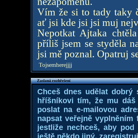
nezapomenu.
Vím že si to tady taky 
ať jsi kde jsi jsi muj nej
Nepotkat Ajtaka chtěl
příliš jsem se styděla 
jsi mě poznal. Opatruj s
Tojsemherejjjj
Zaslaná rozhřešení
Chceš dnes udělat dobrý
hříšníkovi tím, že mu dá
poslat na e-mailovou adre
napsat veřejně vyplněním f
jestliže nechceš, aby pod
ještě někdo jiný, zaregistruj