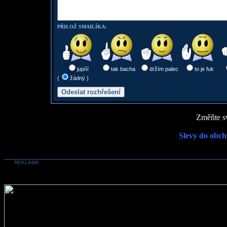
PŘILOŽ SMAILÍKA:
jupííí
tak bacha
držím palec
to je fuk
(
žádný )
Změňte sv
Slevy do obch
REKLAMA