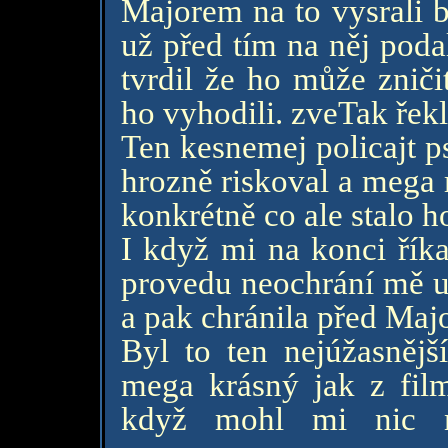
Majorem na to vysrali b
už před tím na něj poda
tvrdil že ho může zniči
ho vyhodili. zveTak řekl
Ten kesnemej policajt 
hrozně riskoval a mega
konkrétně co ale stalo h
I když mi na konci říka
provedu neochrání mě už
a pak chránila před Maj
Byl to ten nejúžasnějš
mega krásný jak z film
když mohl mi nic n