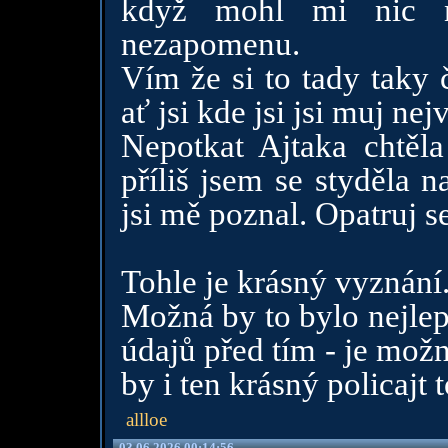
když mohl mi nic n
nezapomenu.
Vím že si to tady taky 
ať jsi kde jsi jsi muj nej
Nepotkat Ajtaka chtěl
příliš jsem se styděla 
jsi mě poznal. Opatruj se
Tohle je krásný vyznání
Možná by to bylo nejlepš
údajů před tím - je mož
by i ten krásný policajt 
allloe
03.06.2026 00:14:56