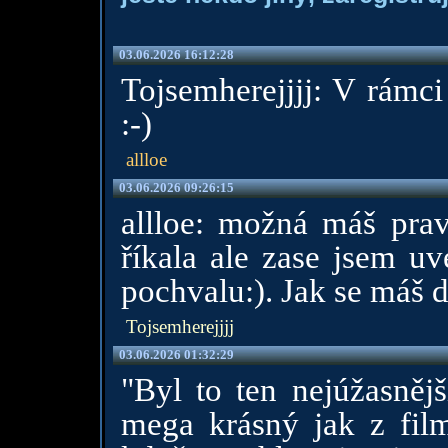
03.06.2026 16:12:28
Tojsemherejjjj: V rámc
:-)
allloe
03.06.2026 09:26:15
allloe: možná máš prav
říkala ale zase jsem uv
pochvalu:). Jak se máš 
Tojsemherejjjj
03.06.2026 01:32:29
"Byl to ten nejúžasněj
mega krásný jak z film