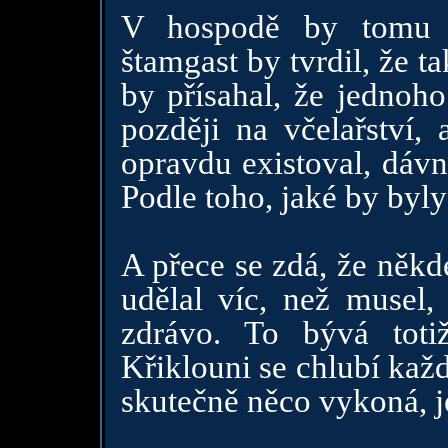
V hospodě by tomu s
štamgast by tvrdil, že t
by přísahal, že jednoho
později na včelařství, 
opravdu existoval, dávn
Podle toho, jaké by byly
A přece se zdá, že někd
udělal víc, než musel,
zdrávo. To bývá toti
Křiklouni se chlubí kaž
skutečně něco vykoná, j