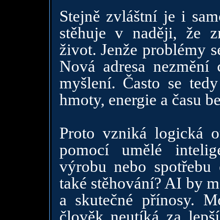
Stejně zvláštní je i sa
stěhuje v naději, že 
život. Jenže problémy s
Nová adresa nezmění c
myšlení. Často se ted
hmoty, energie a času be
Proto vzniká logická 
pomocí umělé intelig
výrobu nebo spotřebu e
také stěhování? AI by m
a skutečné přínosy. M
člověk neutíká za lepš