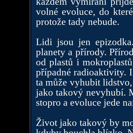
každém vymírání přijd
volné evoluce, do kter
protože tady nebude.
Lidi jsou jen epizodka
planety a přírody. Přírod
od plastů i mokroplastů
případné radioaktivity. 
ta může vyhubit lidstvo,
jako takový nevyhubí. M
stopro a evoluce jede n
Život jako takový by mo
kdyby bouchla blízko. N