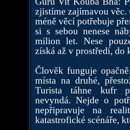
Guru Vit Kouba Bha: P
zjistíme zajímavou věc.
méně věcí potřebuje pře
si s sebou nenese náb
milion let. Nese pouz
získá až v prostředí, do 
Člověk funguje opačně.
místa na druhé, přesto
Turista táhne kufr 
nevyndá. Nejde o potř
nepřipravuje na rea
katastrofické scénáře, kt