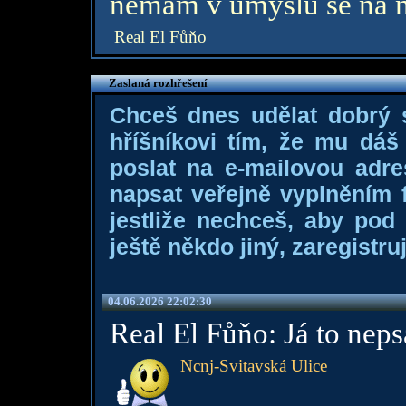
nemám v úmyslu se na ně
Real El Fůňo
Zaslaná rozhřešení
Chceš dnes udělat dobrý
hříšníkovi tím, že mu dá
poslat na e-mailovou adre
napsat veřejně vyplněním f
jestliže nechceš, aby pod
ještě někdo jiný, zaregistruj
04.06.2026 22:02:30
Real El Fůňo: Já to nepsa
Ncnj-Svitavská Ulice