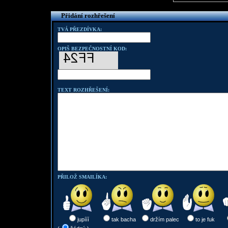
Přidání rozhřešení
TVÁ PŘEZDÍVKA:
OPIŠ BEZPEČNOSTNÍ KOD:
TEXT ROZHŘEŠENÍ:
PŘILOŽ SMAILÍKA:
jupííí
tak bacha
držím palec
to je fuk