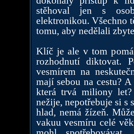
dokonalý přístup k li
stěhoval jen s oso
elektronikou. Všechno tě
tomu, aby nedělali zbyte
Klíč je ale v tom pomá
rozhodnutí diktovat. 
vesmírem na neskutečn
mají sebou na cestu? A 
která trvá miliony let?
nežije, nepotřebuje si 
hlad, nemá žízeň. Může
vakuu vesmíru celé věky
mohl spotřebovávat. 