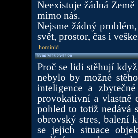
Neexistuje žádná Země b
mimo nás.
Nejsme žádný problém, 
svět, prostor, čas i veške
hominid
03.06.2026 23:52:20
Proč se lidi stěhují kdy
nebylo by možné stěhov
inteligence a zbytečné
provokativní a vlastně 
pohled to totiž nedává 
obrovský stres, balení 
se jejich situace obje