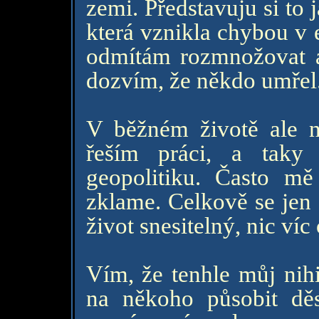
zemi. Představuju si to 
která vznikla chybou v 
odmítám rozmnožovat a
dozvím, že někdo umřel
V běžném životě ale n
řeším práci, a taky
geopolitiku. Často m
zklame. Celkově se jen 
život snesitelný, nic ví
Vím, že tenhle můj nihi
na někoho působit děs