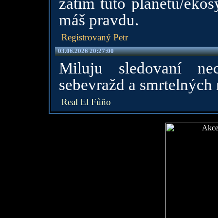
zatím tuto planetu/eko
máš pravdu.
Registrovaný Petr
03.06.2026 20:27:00
Miluju sledovaní ne
sebevražd a smrtelných
Real El Fůňo