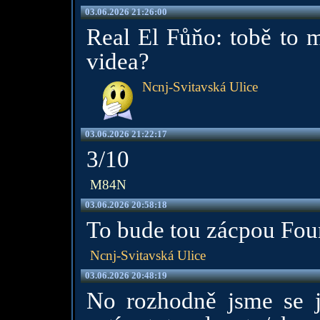
03.06.2026 21:26:00
Real El Fůňo: tobě to 
videa?
Ncnj-Svitavská Ulice
03.06.2026 21:22:17
3/10
M84N
03.06.2026 20:58:18
To bude tou zácpou Fo
Ncnj-Svitavská Ulice
03.06.2026 20:48:19
No rozhodně jsme se j