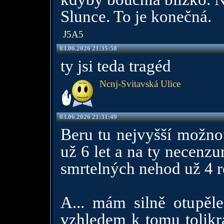
Slunce. To je konečná.
J5A5
03.06.2026 21:35:58
ty jsi teda tragéd
Ncnj-Svitavská Ulice
03.06.2026 21:31:49
Beru tu nejvyšší možnou
už 6 let a na ty necenz
smrtelných nehod už 4 rok
A... mám silně otupěle
vzhledem k tomu tolikr