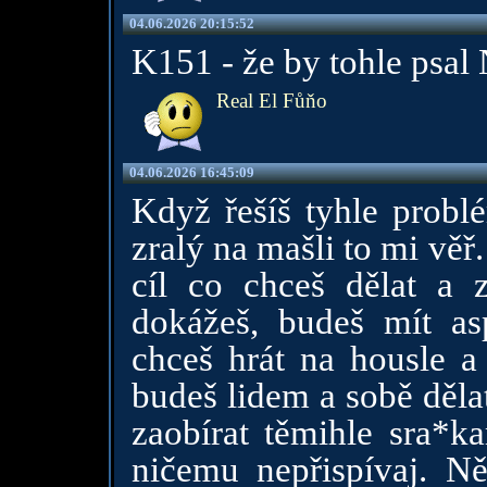
04.06.2026 20:15:52
K151 - že by tohle psal
Real El Fůňo
04.06.2026 16:45:09
Když řešíš tyhle probl
zralý na mašli to mi věř
cíl co chceš dělat a 
dokážeš, budeš mít as
chceš hrát na housle a 
budeš lidem a sobě dělat
zaobírat těmihle sra*k
ničemu nepřispívaj. N