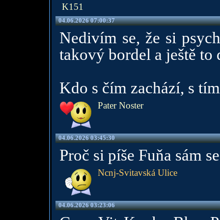
K151
04.06.2026 07:00:37
Nedivím se, že si psych
takový bordel a ještě to
Kdo s čím zachází, s tím
Pater Noster
04.06.2026 03:45:30
Proč si píše Fuňa sám s
Ncnj-Svitavská Ulice
04.06.2026 03:23:06