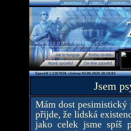
REGISTRACE
TABLO
STATISTIKA
Zpověď č.1267650, vloženo 03.06.2026 20:19:03
Jsem ps
Mám dost pesimistický p
přijde, že lidská existe
jako celek jsme spíš 