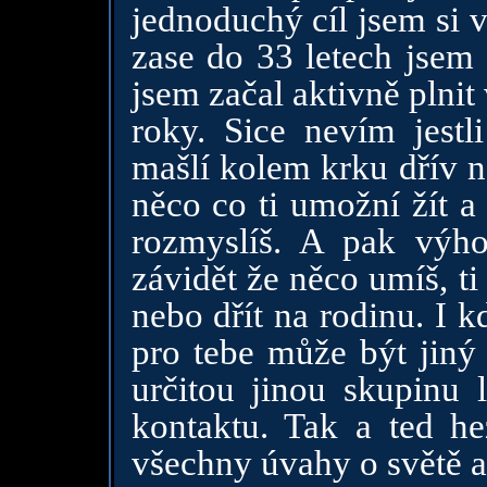
jednoduchý cíl jsem si v
zase do 33 letech jsem s
jsem začal aktivně plnit 
roky. Sice nevím jest
mašlí kolem krku dřív ne
něco co ti umožní žít a
rozmyslíš. A pak výho
závidět že něco umíš, ti
nebo dřít na rodinu. I 
pro tebe může být jiný 
určitou jinou skupinu 
kontaktu. Tak a ted h
všechny úvahy o světě a