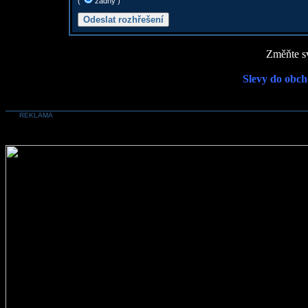
(
žádný )
Změňte sv
Slevy do obch
REKLAMA