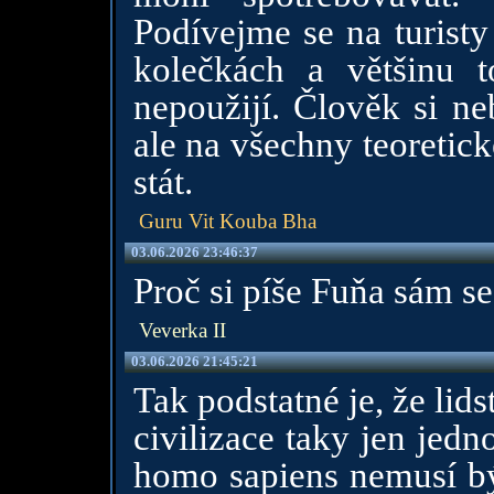
Podívejme se na turisty
kolečkách a většinu 
nepoužijí. Člověk si ne
ale na všechny teoretick
stát.
Guru Vit Kouba Bha
03.06.2026 23:46:37
Proč si píše Fuňa sám s
Veverka II
03.06.2026 21:45:21
Tak podstatné je, že lids
civilizace taky jen jed
homo sapiens nemusí bý