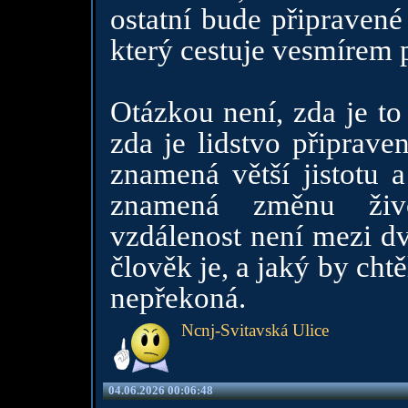
ostatní bude připravené
který cestuje vesmírem
Otázkou není, zda je to
zda je lidstvo připrave
znamená větší jistotu 
znamená změnu živo
vzdálenost není mezi dv
člověk je, a jaký by cht
nepřekoná.
Ncnj-Svitavská Ulice
04.06.2026 00:06:48