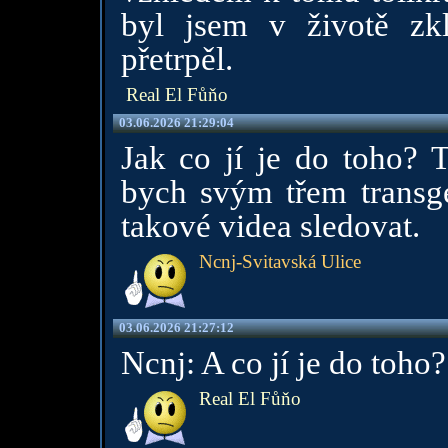
byl jsem v životě zk
přetrpěl.
Real El Fůňo
03.06.2026 21:29:04
Jak co jí je do toho? 
bych svým třem transge
takové videa sledovat.
Ncnj-Svitavská Ulice
03.06.2026 21:27:12
Ncnj: A co jí je do toho?
Real El Fůňo