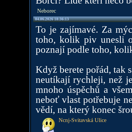
Borci? Lidé kteří něco b
Neborec
04.06.2026 18:36:13
To je zajímavé. Za mýc
toho, kolik piv unesli 
poznají podle toho, koli
Když berete pořád, tak 
neutíkají rychleji, než j
mnoho úspěchů a všem
neboť vlast potřebuje nej
vědí, na který konec šro
Ncnj-Svitavská Ulice