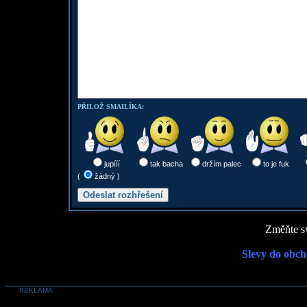
PŘILOŽ SMAILÍKA:
jupííí
tak bacha
držím palec
to je fuk
(
žádný )
Změňte sv
Slevy do obch
REKLAMA