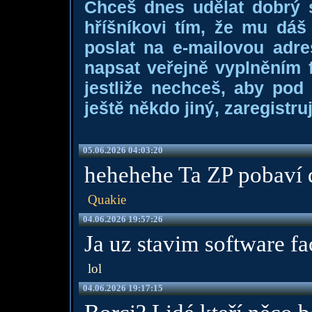
Chceš dnes udělat dobrý
hříšníkovi tím, že mu dá
poslat na e-mailovou adre
napsat veřejně vyplněním f
jestliže nechceš, aby pod
ještě někdo jiný, zaregistruj
05.06.2026 04:03:20
hehehehe Ta ZP pobaví d
Quakie
04.06.2026 19:57:26
Ja uz stavim software fac
lol
04.06.2026 19:17:15