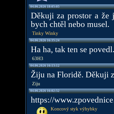
04.06.2026 18:05:05
Děkuji za prostor a že
bych chtěl nebo musel.
Tinky Winky
04.06.2026 16:35:24
Ha ha, tak ten se povedl
63H3
04.06.2026 16:13:12
Žiju na Floridě. Děkuji 
Ziju
04.06.2026 16:02:52
https://www.zpovednice
Koncový styk výhybky