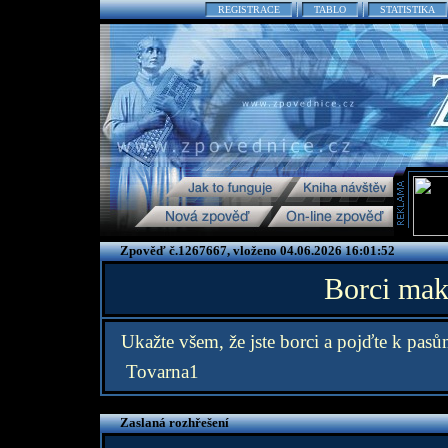
REGISTRACE
TABLO
STATISTIKA
Zpověď č.1267667, vloženo 04.06.2026 16:01:52
Borci maka
Ukažte všem, že jste borci a pojďte k pasů
Tovarna1
Zaslaná rozhřešení