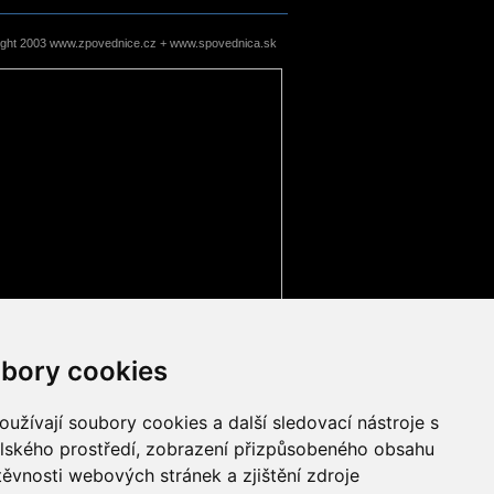
ight 2003 www.zpovednice.cz + www.spovednica.sk
bory cookies
užívají soubory cookies a další sledovací nástroje s
elského prostředí, zobrazení přizpůsobeného obsahu
těvnosti webových stránek a zjištění zdroje