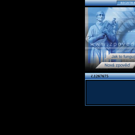
REGISTR
č.1267675