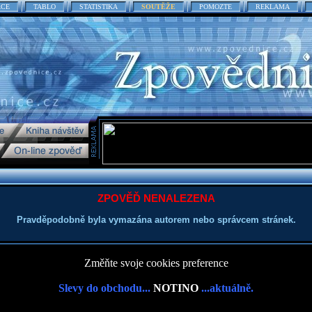
ACE
TABLO
STATISTIKA
SOUTĚŽE
POMOZTE
REKLAMA
ZPOVĚĎ NENALEZENA
Pravděpodobně byla vymazána autorem nebo správcem stránek.
Změňte svoje cookies preference
Slevy do obchodu...
NOTINO
...aktuálně.