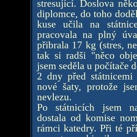
stresující. Doslova něk
diplomce, do toho doděl
kuse učila na státni
pracovala na plný úva
přibrala 17 kg (stres, n
tak si radši "něco ob
jsem seděla u počítače 
2 dny před státnicemi
nové šaty, protože jse
nevlezu.
Po státnicích jsem n
dostala od komise nom
rámci katedry. Při té pří