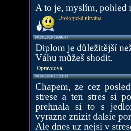
A to je, myslím, pohled
Urologická nirvána
06.06.2026 19:06:47
Diplom je důležitější ne
Váhu můžeš shodit.
Opravdová
06.06.2026 17:23:39
Chapem, ze cez posled
strese a ten stres si p
prehnala si to s jed
vyrazne znizit dalsie por
Ale dnes uz nejsi v stre