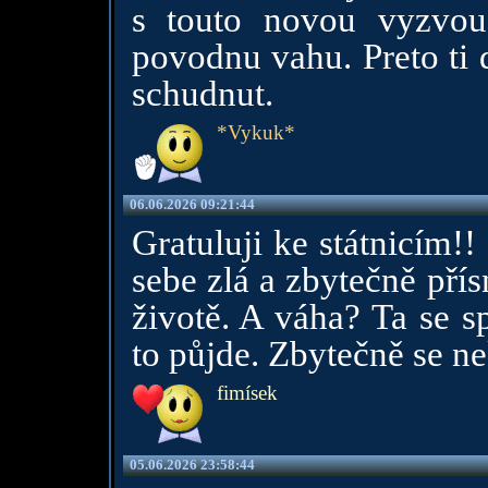
s touto novou vyzvou
povodnu vahu. Preto ti 
schudnut.
*Vykuk*
06.06.2026 09:21:44
Gratuluji ke státnicím!
sebe zlá a zbytečně přís
životě. A váha? Ta se 
to půjde. Zbytečně se ne
fimísek
05.06.2026 23:58:44