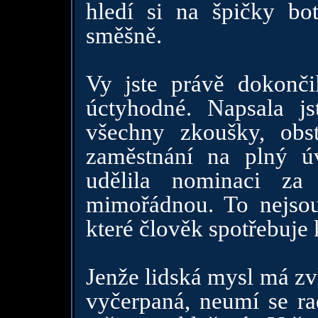
hledí si na špičky bo
směšně.
Vy jste právě dokonč
úctyhodné. Napsala js
všechny zkoušky, obst
zaměstnání na plný 
udělila nominaci za
mimořádnou. To nejsou 
které člověk spotřebuje 
Jenže lidská mysl má zv
vyčerpaná, neumí se rad