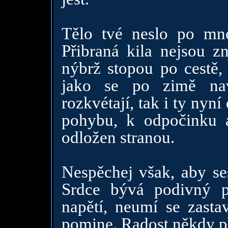
Tělo tvé neslo po mn
Přibraná kila nejsou z
nýbrž stopou po cestě, 
jako se po zimě nav
rozkvétají, tak i ty nyní
pohybu, k odpočinku a
odložen stranou.
Nespěchej však, aby se
Srdce bývá podivný p
napětí, neumí se zastav
pomine. Radost někdy př