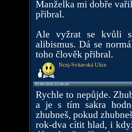
Manželka mi dobře vařil
přibral.
Ale vyžrat se kvůli s
alibismus. Dá se normál
toho člověk přibral.
Ncnj-Svitavská Ulice
05.06.2026 22:46:16
Rychle to nepůjde. Zhu
a je s tím sakra hod
zhubneš, pokud zhubneš, 
rok-dva cítit hlad, i kd