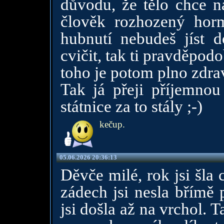
důvodu, že tělo chce n
člověk rozhozený hor
hubnutí nebudeš jíst d
cvičit, tak ti pravděpod
toho je potom plno zdra
Tak já přeji příjemno
státnice za to stály ;-)
kečup.
05.06.2026 20:36:13
Děvče milé, rok jsi šla
zádech jsi nesla břímě p
jsi došla až na vrchol. T