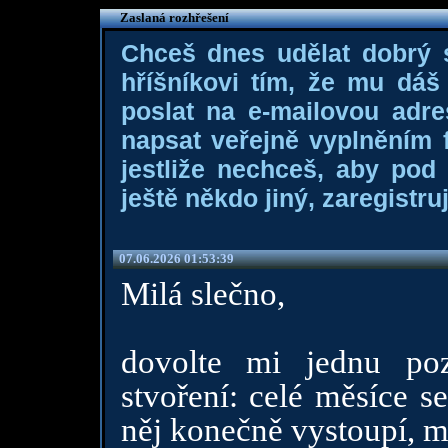
Zaslaná rozhřešení
Chceš dnes udělat dobrý
hříšníkovi tím, že mu dá
poslat na e-mailovou adre
napsat veřejně vyplněním f
jestliže nechceš, aby pod
ještě někdo jiný, zaregistruj
07.06.2026 01:53:39
Milá slečno,
dovolte mi jednu po
stvoření: celé měsíce s
něj konečně vystoupí, mí