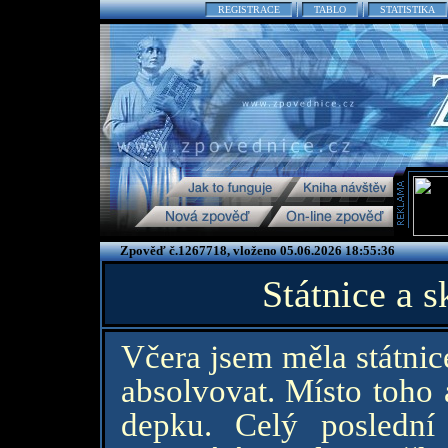
REGISTRACE
TABLO
STATISTIKA
Zpověď č.1267718, vloženo 05.06.2026 18:55:36
Státnice a 
Včera jsem měla státnic
absolvovat. Místo toho
depku. Celý posledn