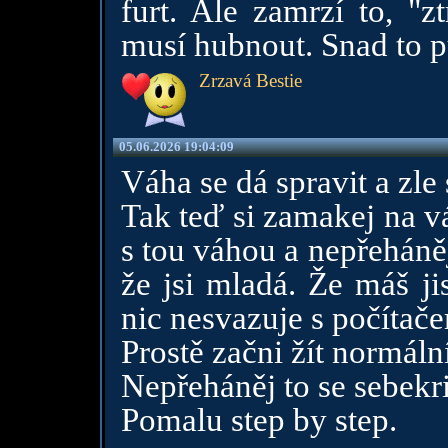
furt. Ale zamrzí to, "z
musí hubnout. Snad to pů
Zrzavá Bestie
05.06.2026 19:04:09
Váha se dá spravit a zle 
Tak teď si zamakej na vá
s tou váhou a nepřeháněj
že jsi mladá. Že máš ji
nic nesvazuje s počítače
Prostě začni žít normální
Nepřeháněj to se sebekri
Pomalu step by step.