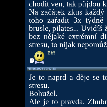
chodit ven, tak půjdou k
Na začátek zkus každý 
toho zařadit 3x týdně n
brusle, pilates... Uvidí
bez nějaké extrémní d
stresu, to nijak nepomůž
Bfff
05.06.2026 19:42:55
Je to naprd a děje se t
stresu.
Bohužel.
Ale je to pravda. Zhub