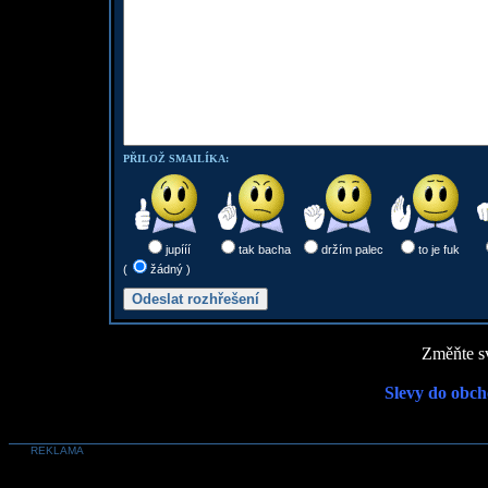
PŘILOŽ SMAILÍKA:
jupííí
tak bacha
držím palec
to je fuk
(
žádný )
Změňte sv
Slevy do obch
REKLAMA