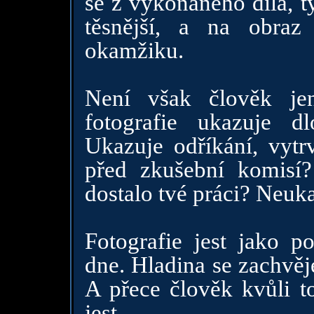
se z vykonaného díla, ty 
těsnější, a na obra
okamžiku.
Není však člověk je
fotografie ukazuje 
Ukazuje odříkání, vytrv
před zkušební komisí?
dostalo tvé práci? Neuka
Fotografie jest jako p
dne. Hladina se zachvěj
A přece člověk kvůli 
jest.