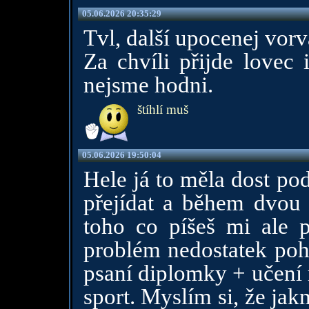
05.06.2026 20:35:29
Tvl, další upocenej vorv
Za chvíli přijde lovec 
nejsme hodni.
štíhlí muš
05.06.2026 19:50:04
Hele já to měla dost po
přejídat a během dvou
toho co píšeš mi ale p
problém nedostatek pohy
psaní diplomky + učení 
sport. Myslím si, že jak