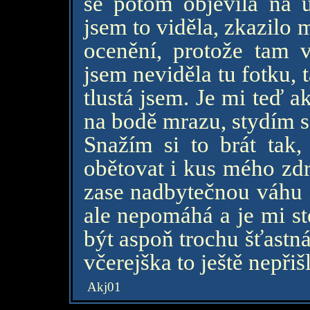
se potom objevila na 
jsem to viděla, zkazilo m
ocenění, protože tam 
jsem neviděla tu fotku,
tlustá jsem. Je mi teď 
na bodě mrazu, stydím se
Snažím si to brát tak,
obětovat i kus mého zdr
zase nadbytečnou váhu 
ale nepomáhá a je mi st
být aspoň trochu šťastná
včerejška to ještě nepřišl
Akj01