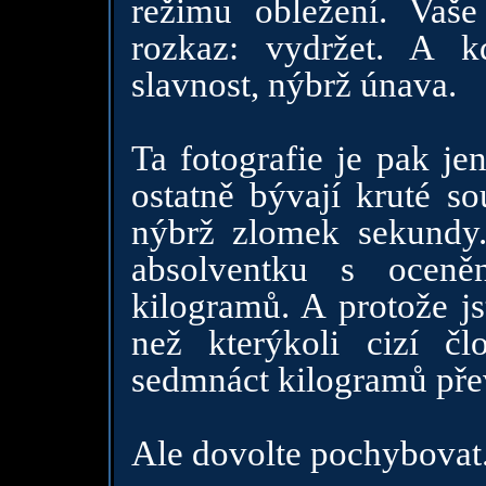
režimu obležení. Vaše
rozkaz: vydržet. A kd
slavnost, nýbrž únava.
Ta fotografie je pak je
ostatně bývají kruté s
nýbrž zlomek sekundy.
absolventku s oceně
kilogramů. A protože js
než kterýkoli cizí č
sedmnáct kilogramů přev
Ale dovolte pochybovat