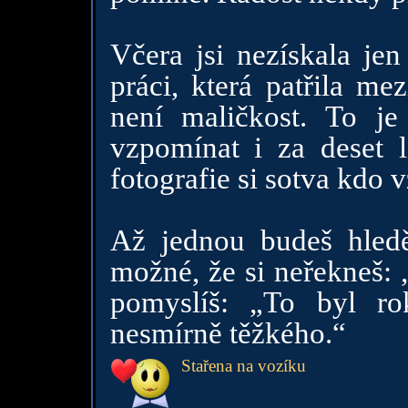
Včera jsi nezískala jen
práci, která patřila me
není maličkost. To j
vzpomínat i za deset 
fotografie si sotva kdo
Až jednou budeš hledě
možné, že si neřekneš: „
pomyslíš: „To byl r
nesmírně těžkého.“
Stařena na vozíku