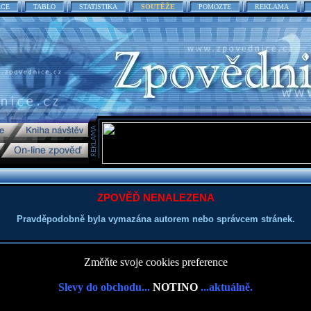
ACE
TABLO
STATISTIKA
SOUTĚŽE
POMOZTE
REKLAMA
ZPOVĚĎ NENALEZENA
Pravděpodobně byla vymazána autorem nebo správcem stránek.
Změňte svoje cookies preference
Slevy do obchodu...
NOTINO
...aktuálně.