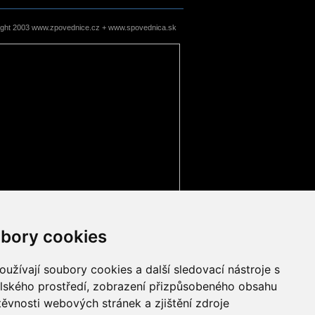
ight 2003 www.zpovednice.cz + www.spovednica.sk
bory cookies
užívají soubory cookies a další sledovací nástroje s
elského prostředí, zobrazení přizpůsobeného obsahu
těvnosti webových stránek a zjištění zdroje