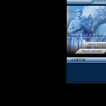
REGISTR
č.1267720