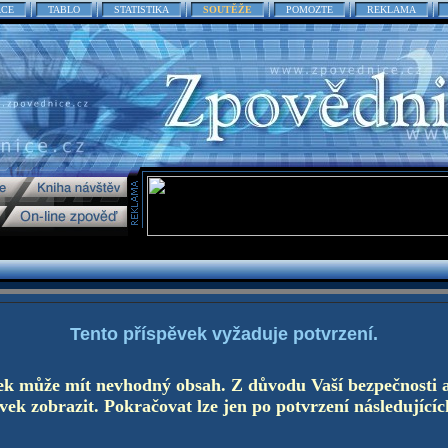
ACE
TABLO
STATISTIKA
SOUTĚŽE
POMOZTE
REKLAMA
Tento příspěvek vyžaduje potvrzení.
ek může mít nevhodný obsah. Z důvodu Vaší bezpečnosti 
ek zobrazit. Pokračovat lze jen po potvrzení následujícíc