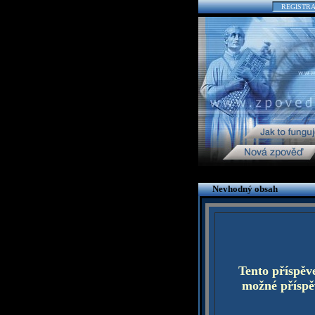
REGISTR
Nevhodný obsah
Tento příspěv
možné příspěv