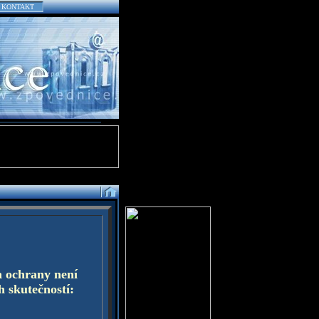
KONTAKT
a ochrany není
h skutečností: