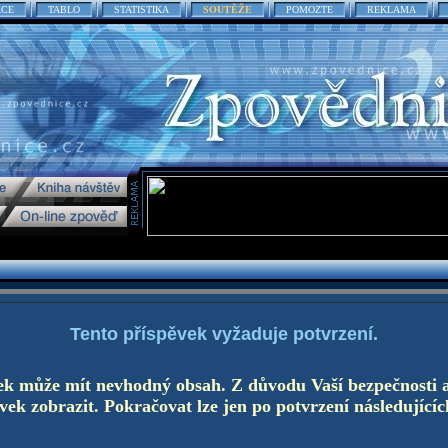
ACE
TABLO
STATISTIKA
SOUTĚŽE
POMOZTE
REKLAMA
Tento příspěvek vyžaduje potvrzení.
ek může mít nevhodný obsah. Z důvodu Vaší bezpečnosti 
ek zobrazit. Pokračovat lze jen po potvrzení následujícíc