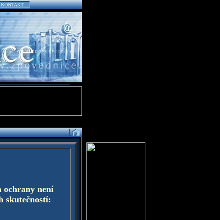
KONTAKT
a ochrany není
h skutečností: