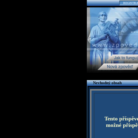
REGISTR
Nevhodný obsah
Tento příspěv
možné příspěv