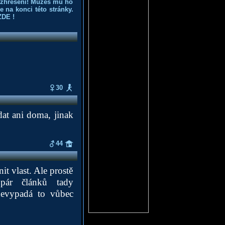
ozhřešení! Můžeš mu ho
 na konci této stránky.
ZDE
!
30
dat ani doma, jinak
44
it vlast. Ale prostě
pár článků tady
nevypadá to vůbec