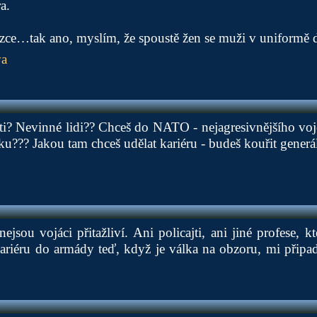
a.
ázce…tak ano, myslím, že spoustě žen se muži v uniformě do
va
děti? Nevinné lidi?? Chceš do NATO - nejagresivnějšího v
dku??? Jakou tam chceš udělat kariéru - budeš kouřit generá
jsou vojáci přitažliví. Ani policajti, ani jiné profese, kt
 kariéru do armády teď, když je válka na obzoru, mi přip