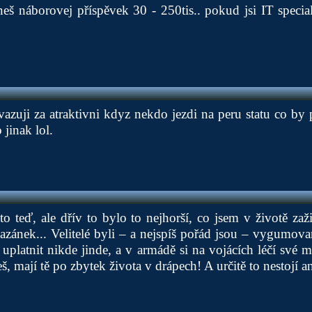
eš náborovej příspěvek 30 - 250tis.. pokud jsi IT special
azuji za atraktivni kdyz nekdo jezdi na peru statu co by
 jinak lol.
to teď, ale dřív to bylo to nejhorší, co jsem v životě zaž
ánek... Velitelé byli – a nejspíš pořád jsou – vygumova
i uplatnit nikde jinde, a v armádě si na vojácích léčí své 
š, mají tě po zbytek života v drápech! A určitě to nestojí an