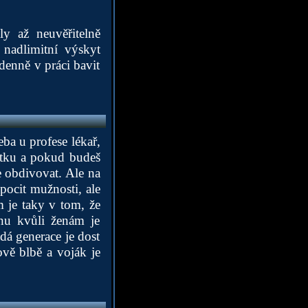
y až neuvěřitelně
nadlimitní výskyt
enně v práci bavit
eba u profese lékař,
čátku a pokud budeš
e obdivovat. Ale na
ocit mužnosti, ale
m je taky v tom, že
jnu kvůli ženám je
á generace je dost
ově blbě a voják je