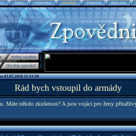
ACE
TABLO
STATISTIKA
SOUTĚŽE
POMOZTE
REKLAMA
o 01.07.2026 11:33:39
Rád bych vstoupil do armády
ru. Máte někdo zkušenost? A jsou vojáci pro ženy přitažliv