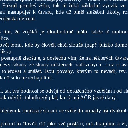
y. Pokud projdeš vším, tak tě čeká základní výcvik v
í nastupuješ k útvaru, kde už plníš služební úkoly, ro
vojenská cvičení.
s tím, že vojáků je dlouhodobě málo, takže tě mohou 
lice.
vět tomu, kde by člověk chtěl sloužit (např. blízko domov
liky).
e postupně zlepšuje, z doslechu vím, že na některých útvare
jevy šikany ze strany některých nadřízených…což si asi 
 tolerovat a snášet. Jsou povahy, kterým to nevadí, tzv.
teří si to nenechají líbit.
i, tak tvá hodnost se odvíjí od dosaženého vzdělání i od sl
pak odvíjí i tabulkový plat, který má AČR jasně daný.
ledem k současné situaci ve světě do armády asi dvakrát 
pokud to člověk cítí jako své poslání, má disciplínu a ví