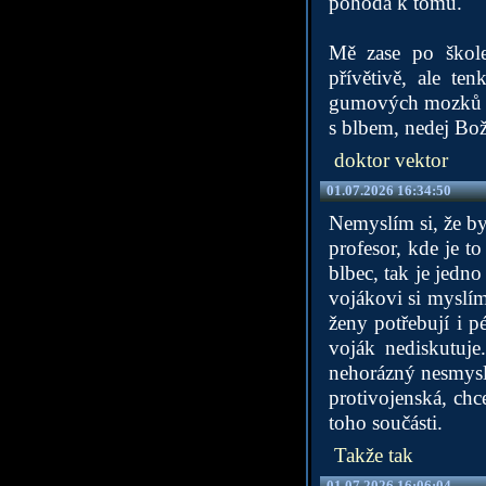
pohoda k tomu.
Mě zase po škole
přívětivě, ale t
gumových mozků a 
s blbem, nedej Bož
doktor vektor
01.07.2026 16:34:50
Nemyslím si, že by 
profesor, kde je t
blbec, tak je jedn
vojákovi si myslí
ženy potřebují i p
voják nediskutuje
nehorázný nesmysl
protivojenská, chc
toho součásti.
Takže tak
01.07.2026 16:06:04