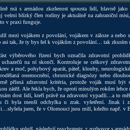
ně má s armádou zkušenost spousta lidí, hlavně jako 
 velmi blízký člen rodiny je aktuálně na zahraniční misi
to v praxi funguje.
ozdíl mezi vojákem z povolání, vojákem v záloze a nebo 
o asi tak, že ty bys šel k vojákům z povolání… tak zkusím 
část výběrového řízení bych označila zdravotní prohlí
uchazečů na ní skončí. Kontroluje se celkový zdravotní 
krev a moč, pohybový aparát, páteř, klouby, neurologické i
prodělaná onemocnění, chronické diagnózy nebo dlouho
ě přísná zdravotní kritéria, protože voják musí být 
kou zátěž. Ale řekla bych, že oproti minulým rokům lehce 
k znám dost lidí, kteří právě na zdravotní vypadli…a to měl
u či byla menší odchylka u zrak. vyšetření. Jinak i z
…slyšela jsem, že v Olomouci jsou milí, kdežto např. v B
rohlídku splníš, následují psychotesty + rozhovor s armá