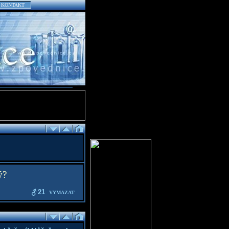
KONTAKT
ý?
21
VYMAZAT