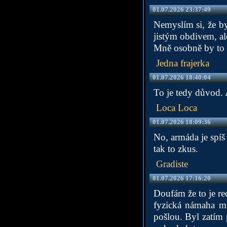
01.07.2026 23:37:49
Nemyslím si, že by
jistým obdivem, ale
Mně osobně by to 
Jedna frajerka
01.07.2026 18:40:04
To je tedy důvod. A
Loca Loca
01.07.2026 18:09:36
No, armáda je spíš
tak to zkus.
Gradiste
01.07.2026 17:16:20
Doufám že to je re
fyzická námaha m
pošlou. Byl zatím 