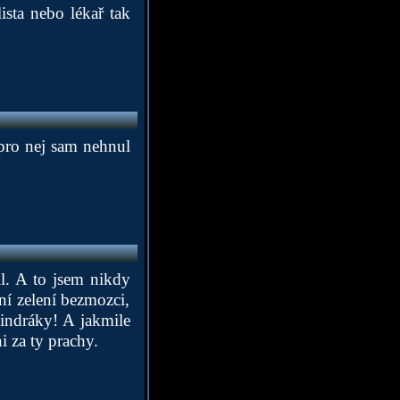
ista nebo lékař tak
 pro nej sam nehnul
il. A to jsem nikdy
ní zelení bezmozci,
mindráky! A jakmile
i za ty prachy.