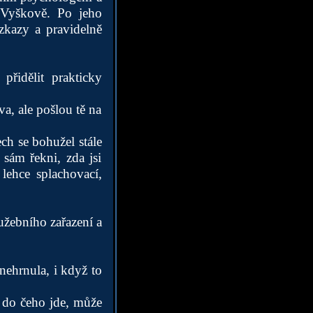
e Vyškově. Po jeho
zkazy a pravidelně
přidělit prakticky
a, ale pošlou tě na
ch se bohužel stále
sám řekni, zda jsi
 lehce splachovací,
užebního zařazení a
nehrnula, i když to
, do čeho jde, může