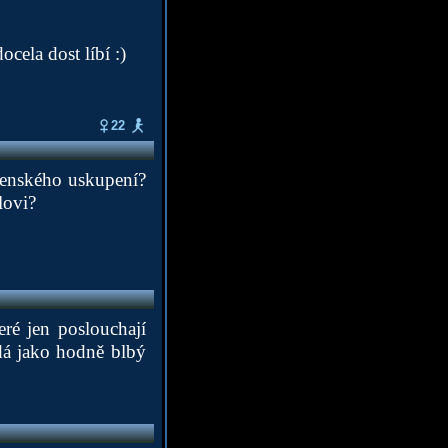
cela dost líbí :)
22
ojenského uskupení?
lovi?
eré jen poslouchají
adá jako hodně blbý