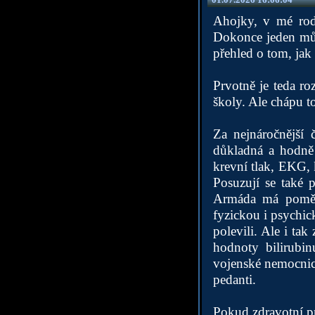
Ahojky, v mé rodi
Dokonce jeden můj
přehled o tom, jak 
Prvotně je teda r
školy. Ale chápu t
Za nejnáročnější 
důkladná a hodně 
krevní tlak, EKG, 
Posuzují se také 
Armáda má poměrn
fyzickou i psychic
polevili. Ale i ta
hodnoty bilirubin
vojenské nemocnici
pedanti.
Pokud zdravotní p