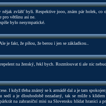
 nějak zvlášť byli. Respektive jooo, znám pár holek, co o
 pro většinu asi ne.
spíše bylo nesympatické.
le je fakt, že píšou, že berou i jen se základkou..
 repelent na ženský, řekl bych. Rozmlouvat ti ale nic nebud
cese. I když třeba známý se k armádě dal a je tam spokoje
u sedí a je dlouhodobě nezadaný, tak se může s klidem
párkrát na zahraniční misi na Slovensku hlídat hranici a pr