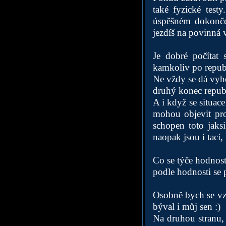
také fyzické test
úspěšném dokončen
jezdíš na povinná 
Je dobré počítat 
kamkoliv po repub
Ne vždy se dá vyho
druhý konec repub
A i když se situac
mohou objevit pro
schopen toto jaksi
naopak jsou i tací, k
Co se týče hodnost
podle hodnosti se 
Osobně bych se vzh
býval i můj sen :)
Na druhou stranu, 