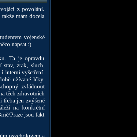
vojáci z povolání.
, takže mám docela
studentem vojenské
něco napsat :)
dku. Ta je opravdu
stav, zrak, sluch,
 interní vyšetření.
době užívané léky.
schopný zvládnout
na těch zdravotních
i třeba jen zvýšené
áleží na konkrétní
rně/Praze jsou fakt
dním psychologem a