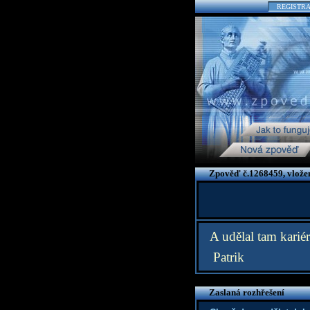
REGISTR
Zpověď č.1268459, vložen
A udělal tam karié
Patrik
Zaslaná rozhřešení