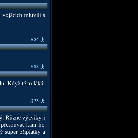
 vojácích mluvili s
24
98
u. Když tě to láká,
33
ný. Různé výcviky i
 přesouvat kam ho
ý super příplatky a