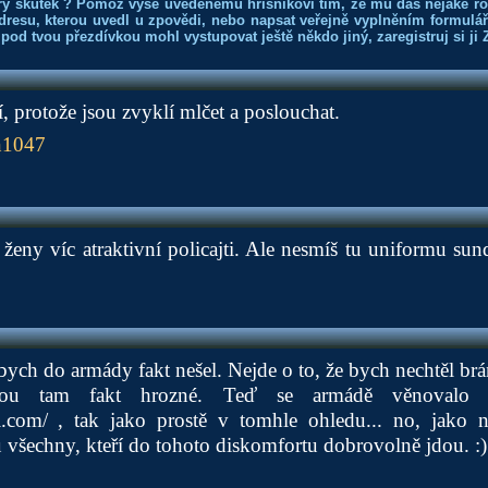
rý skutek ? Pomoz výše uvedenému hříšníkovi tím, že mu dáš nějaké r
dresu, kterou uvedl u zpovědi, nebo napsat veřejně vyplněním formuláře
 pod tvou přezdívkou mohl vystupovat ještě někdo jiný, zaregistruj si ji
í, protože jsou zvyklí mlčet a poslouchat.
n1047
ženy víc atraktivní policajti. Ale nesmíš tu uniformu sun
 bych do armády fakt nešel. Nejde o to, že bych nechtěl brán
ou tam fakt hrozné. Teď se armádě věnovalo 
ri.com/
, tak jako prostě v tomhle ohledu... no, jako 
 všechny, kteří do tohoto diskomfortu dobrovolně jdou. :)