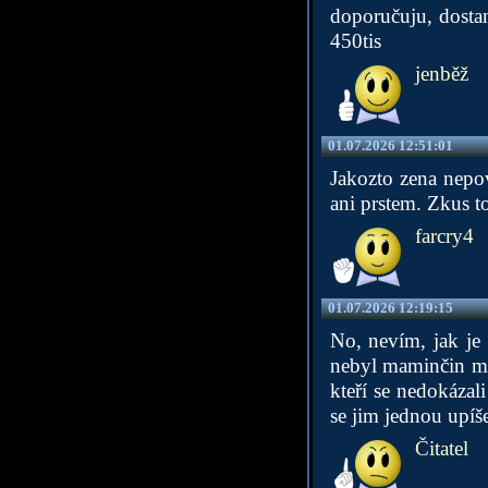
doporučuju, dostan
450tis
jenběž
01.07.2026 12:51:01
Jakozto zena nepov
ani prstem. Zkus to
farcry4
01.07.2026 12:19:15
No, nevím, jak je 
nebyl maminčin maz
kteří se nedokázal
se jim jednou upíše
Čitatel