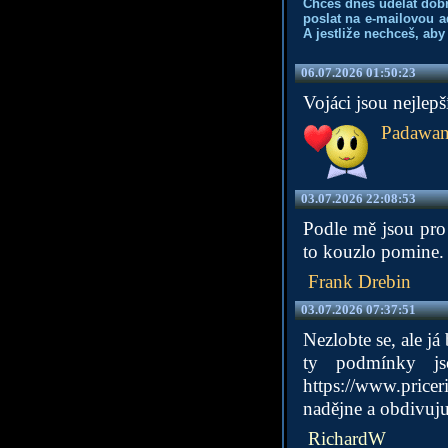
Chceš dnes udělat dob
poslat na e-mailovou a
A jestliže nechceš, aby
06.07.2026 01:50:23
Vojáci jsou nejlepš
Padawa
03.07.2026 22:08:53
Podle mě jsou pro 
to kouzlo pomine.
Frank Drebin
03.07.2026 07:37:51
Nezlobte se, ale já
ty podmínky js
https://www.price
nadějne a obdivuju
RichardW