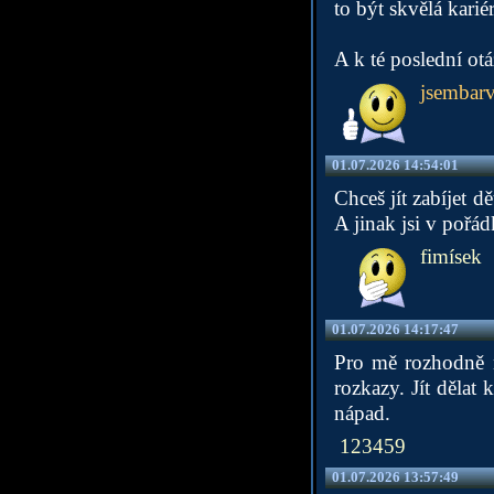
to být skvělá kariér
A k té poslední ot
jsembar
01.07.2026 14:54:01
Chceš jít zabíjet 
A jinak jsi v pořá
fimísek
01.07.2026 14:17:47
Pro mě rozhodně ne
rozkazy. Jít dělat
nápad.
123459
01.07.2026 13:57:49