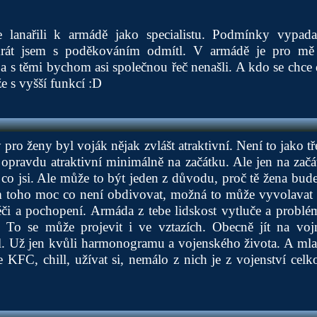
 lanařili k armádě jako specialistu. Podmínky vypadal
enkrát jsem s poděkováním odmítl. V armádě je pro mě 
s těmi bychom asi společnou řeč nenašli. A kdo se chce d
e s vyšší funkcí :D
pro ženy byl voják nějak zvlášt atraktivní. Není to jako tř
o opravdu atraktivní minimálně na začátku. Ale jen na za
o co jsi. Ale může to být jeden z důvodu, proč tě žena bud
m toho moc co není obdivovat, možná to může vyvolavat p
éči a pochopení. Armáda z tebe lidskost vytluče a problé
. To se může projevit i ve vztazích. Obecně jít na vo
. Už jen kvůli harmonogramu a vojenského života. A mlad
e KFC, chill, užívat si, nemálo z nich je z vojenství celk