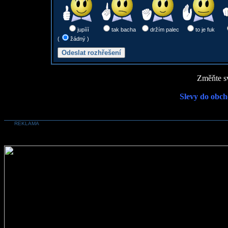
jupííí
tak bacha
držím palec
to je fuk
(
žádný )
Změňte sv
Slevy do obch
REKLAMA