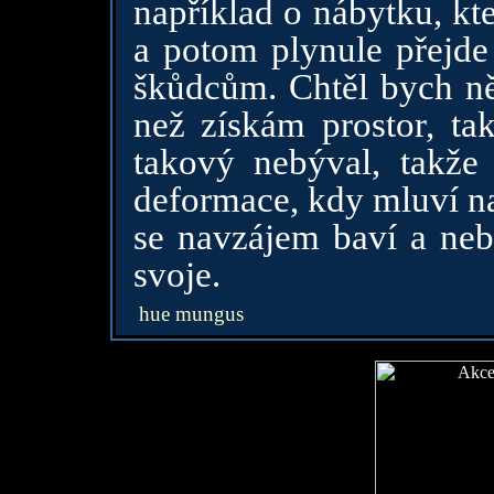
například o nábytku, kt
a potom plynule přejde 
škůdcům. Chtěl bych ně
než získám prostor, tak
takový nebýval, takže 
deformace, kdy mluví na 
se navzájem baví a nebo
svoje.
hue mungus