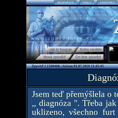
REGISTRACE
TABLO
STATISTIKA
Zpověď č.1268460, vloženo 01.07.2026 11:45:45
Diagnó
Jsem teď přemýšlela o t
,, diagnóza ". Třeba ja
uklizeno, všechno fur