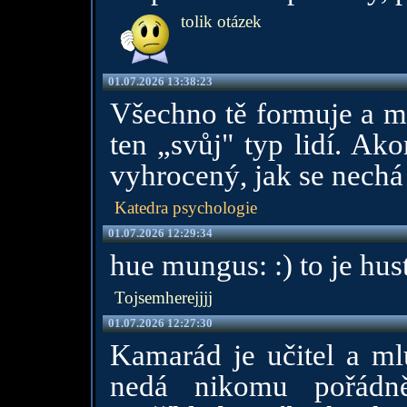
tolik otázek
01.07.2026 13:38:23
Všechno tě formuje a my
ten „svůj" typ lidí. Ak
vyhrocený, jak se nechá 
Katedra psychologie
01.07.2026 12:29:34
hue mungus: :) to je hus
Tojsemherejjjj
01.07.2026 12:27:30
Kamarád je učitel a ml
nedá nikomu pořádně