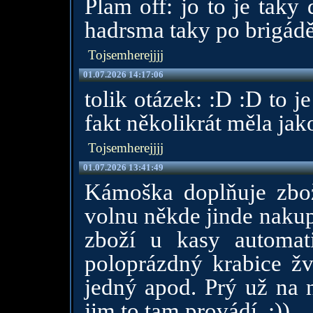
Plam off: jo to je taky
hadrsma taky po brigádě
Tojsemherejjjj
01.07.2026 14:17:06
tolik otázek: :D :D to 
fakt několikrát měla jak
Tojsemherejjjj
01.07.2026 13:41:49
Kámoška doplňuje zbo
volnu někde jinde nakup
zboží u kasy automat
poloprázdný krabice ž
jedný apod. Prý už na n
jim to tam provádí. :))