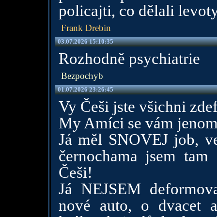
policajti, co dělali levoty
Frank Drebin
03.07.2026 15:10:35
Rozhodně psychiatrie
Bezpochyb
01.07.2026 23:26:45
Vy Češi jste všichni z
My Amíci se vám jenom
Já měl SNOVEJ job, ve
černochama jsem tam d
Češi!
Já NEJSEM deformov
nové auto, o dvacet a