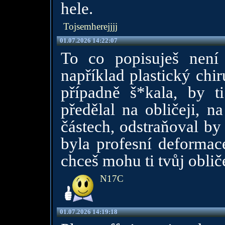
hele.
Tojsemherejjjj
01.07.2026 14:22:07
To co popisuješ není 
například plastický chi
případně š*kala, by t
předělal na obličeji, n
částech, odstraňoval by
byla profesní deformace.
chceš mohu ti tvůj obliče
N17C
01.07.2026 14:19:18