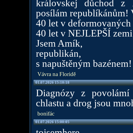
královskej důchod z
posílám republíkánům!
40 let v deformovaných
40 let v NEJLEPŠÍ zemi 
Jsem Amík,
republikán,
s napuštěným bazénem!
Vávra na Floridě
01.07.2026 15:10:18
Diagnózy z povolámí
chlastu a drog jsou mnoh
bonifác
01.07.2026 15:00:05
tojsemhere