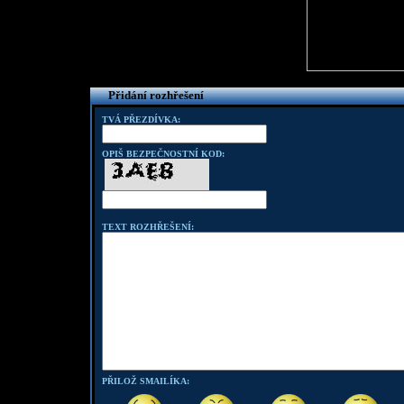
Přidání rozhřešení
TVÁ PŘEZDÍVKA:
OPIŠ BEZPEČNOSTNÍ KOD:
TEXT ROZHŘEŠENÍ:
PŘILOŽ SMAILÍKA: