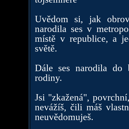
Uvědom si, jak obrovs
narodila ses v metropol
místě v republice, a j
světě.
Dále ses narodila do b
rodiny.
Jsi "zkažená", povrchní
nevážíš, čili máš vlast
neuvědomuješ.