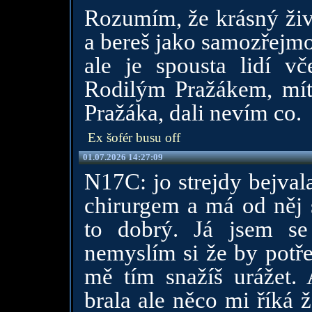
Rozumím, že krásný živ
a bereš jako samozřejmo
ale je spousta lidí v
Rodilým Pražákem, mít
Pražáka, dali nevím co.
Ex šofér busu off
01.07.2026 14:27:09
N17C: jo strejdy bejval
chirurgem a má od něj
to dobrý. Já jsem se
nemyslím si že by potře
mě tím snažíš urážet.
brala ale něco mi říká 