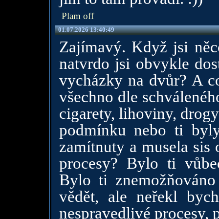
Plam off
01.07.2026 13:40:49
Zajímavý. Když jsi něco
natvrdo jsi obvykle dos
vycházky na dvůr? A co 
všechno dle schváleného
cigarety, lihoviny, drog
podmínku nebo ti byl
zamítnuty a musela sis 
procesy? Bylo ti vůb
Bylo ti znemožňováno
vědět, ale neřekl byc
nespravedlivé procesy, 