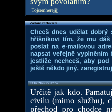
svým povoláním?
Tojsemherejjjj
Zaslaná rozhřešení
Chceš dnes udělat dobrý
hříšníkovi tím, že mu dá
poslat na e-mailovou adre
napsat veřejně vyplněním f
jestliže nechceš, aby pod
ještě někdo jiný, zaregistruj
03.07.2026 22:07:52
Určitě jak kdo. Pamatuj
civilu (mimo službu), c
přechod pro chodce n