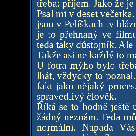
třeba: příjem. Jako že 
Psal mi v deset večerka. 
jsou v Pelíškach ty blázn
je to přehnaný ve film
teda taky důstojník. Ale
Takže asi ne každý to m
U fotra mýho bylo třeb
lhát, vždycky to poznal
fakt jako nějaký proces.
spravedlivý člověk.
Říká se to hodně ještě u
žádný neznám. Teda můj 
normální. Napadá Vás