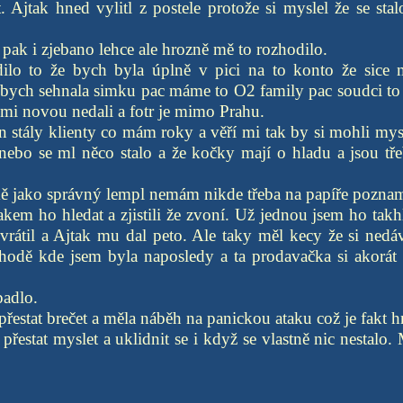
t. Ajtak hned vylitl z postele protože si myslel že se st
 pak i zjebano lehce ale hrozně mě to rozhodilo.
ilo to že bych byla úplně v pici na to konto že sice
 bych sehnala simku pac máme to O2 family pac soudci to
y mi novou nedali a fotr je mimo Prahu.
n stály klienty co mám roky a věří mi tak by si mohli mysl
nebo se ml něco stalo a že kočky mají o hladu a jsou tř
ě jako správný lempl nemám nikde třeba na papíře poznam
takem ho hledat a zjistili že zvoní. Už jednou jsem ho takh
vrátil a Ajtak mu dal peto. Ale taky měl kecy že si nedá
chodě kde jsem byla naposledy a ta prodavačka si akorát
padlo.
řestat brečet a měla náběh na panickou ataku což je fakt h
přestat myslet a uklidnit se i když se vlastně nic nestalo.