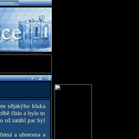
KONTAKT
sem nějakýho kluka
blbě číslo a bylo to
o už zatáhl pac byl
četná a ubrecena a