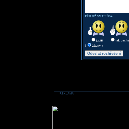
PŘILOŽ SMAILÍKA:
jupííí
tak bach
(
žádný )
REKLAMA