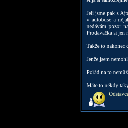
Jeli jsme pak s Aj
v autobuse a nějak
nedávám pozor na 
Prodavačka si jen 
Takže to nakonec 
Jenže jsem nemohla
Pořád na to nemůžu 
Máte to někdy taky
Odstavce