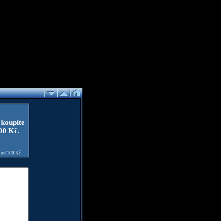
 koupíte
100 Kč.
e od 100 Kč