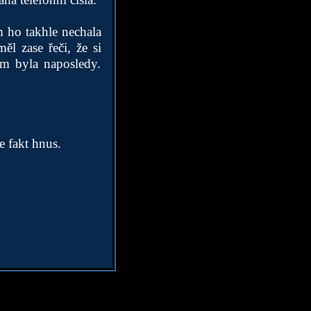
m ho takhle nechala
ěl zase řeči, že si
em byla naposledy.
e fakt hnus.