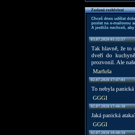
Zaslaná rozhřešení
Chceš dnes udělat dob
poslat na e-mailovou a
A jestliže nechceš, aby
03.07.2026 01:32:57
Tak hlavně, že to 
dveří do kuchyn
prozvonil. Ale našel
Marfuša
02.07.2026 17:47:01
To nebyla panická a
GGGI
02.07.2026 17:46:30
Jaká panická ataka?
GGGI
02.07.2026 10:40:16