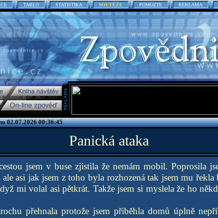
ACE
TABLO
STATISTIKA
SOUTĚŽE
POMOZTE
REKLAMA
no 02.07.2026 00:36:45
Panická ataka
cestou jsem v buse zjistila že nemám mobil. Poprosila j
l ale asi jak jsem z toho byla rozhozená tak jsem mu řekla 
dyž mi volal asi pětkrát. Takže jsem si myslela že ho někd
trochu přehnala protože jsem přiběhla domů úplně nepří