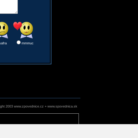
safra
mmmuc
ight 2003 www.zpovednice.cz + www.spovednica.sk