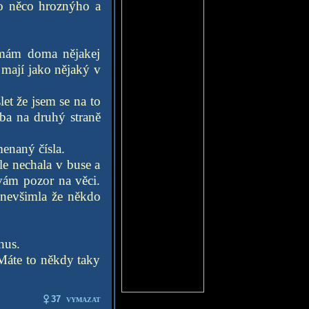
alo něco hroznýho a
 mám doma nějakej
 mají jako nějaký v
et že jsem se na to
eba na druhý straně
enaný čísla.
le nechala v buse a
vám pozor na věci.
 nevšimla že někdo
nus.
 Máte to někdy taky
37
VYMAZAT