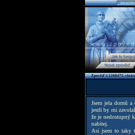
REGISTR
Zpověď č.1268475, vlože
Jsem jela domů a 
jestli by mi zavola
že je nedostupný k
nabitej.
Asi jsem to taky 