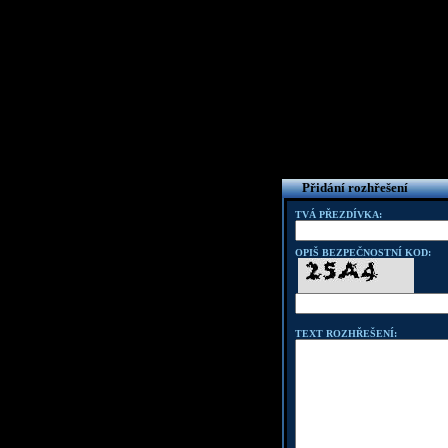
Přidání rozhřešení
TVÁ PŘEZDÍVKA:
OPIŠ BEZPEČNOSTNÍ KOD:
TEXT ROZHŘEŠENÍ: