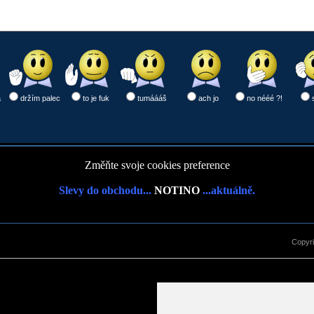
a
držím palec
to je fuk
tumáááš
ach jo
no nééé ?!
Změňte svoje cookies preference
Slevy do obchodu...
NOTINO
...aktuálně.
Copyr