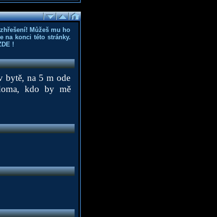
ozhřešení! Můžeš mu ho
 na konci této stránky.
ZDE
!
 v bytě, na 5 m ode
 doma, kdo by mě