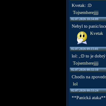
Kvetak: :D
Tojsemherejjjj
02.07.2026 10:34:09
Nebyl to panic/inc
Kvetak
02.07.2026 09:15:01
lol: ,:D to je dobrý
Tojsemherejjjj
02.07.2026 08:32:10
Chodis na zpovednic
lol
02.07.2026 00:53:24
**Panická ataka**