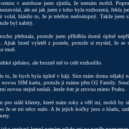
cestou v autobuse jsem zjistila, že nemám mobil. Popro
 nezavolal, ale asi jak jsem z toho byla rozhozená, řekla j
t volal, hlásilo to, že je telefon nedostupný. Takže jsem s
ože byl nabitý.
trochu přehnala, protože jsem přiběhla domů úplně nepří
t. Ajtak hned vyletěl z postele, protože si myslel, že se
ke mně.
lehké zjebáno, ale hrozně mě to celé rozhodilo.
o to, že bych byla úplně v háji. Sice mám doma nějaký ná
a novou SIM kartu, protože ji máme přes O2 Family. Soudc
 mi novou stejně nedali. Jenže fotr je zrovna mimo Prahu.
n pro stálé klienty, které mám roky a věří mi, mohli by si
bo že se mi něco stalo. A že jejich kočky jsou o hladu, zat
nety.
 jako správný lempl nemám nikde ani na papíře poznamenan