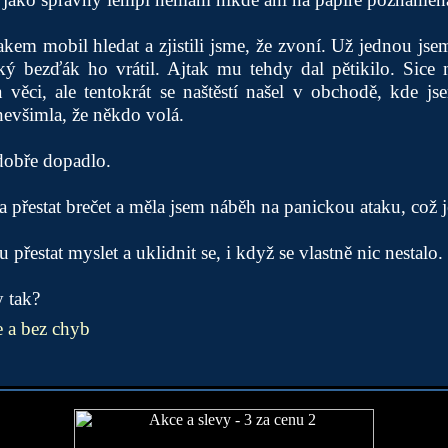
takem mobil hledat a zjistili jsme, že zvoní. Už jednou jse
ý bezďák ho vrátil. Ajtak mu tehdy dal pětikilo. Sice m
věci, ale tentokrát se naštěstí našel v obchodě, kde js
nevšimla, že někdo volá.
dobře dopadlo.
 přestat brečet a měla jsem náběh na panickou ataku, což j
přestat myslet a uklidnit se, i když se vlastně nic nestalo.
 tak?
 a bez chyb