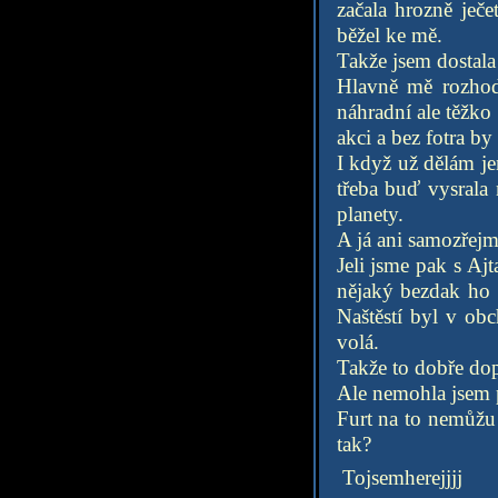
začala hrozně ječe
běžel ke mě.
Takže jsem dostala
Hlavně mě rozhod
náhradní ale těžko
akci a bez fotra b
I když už dělám je
třeba buď vysrala 
planety.
A já ani samozřejm
Jeli jsme pak s Aj
nějaký bezdak ho 
Naštěstí byl v ob
volá.
Takže to dobře do
Ale nemohla jsem p
Furt na to nemůžu 
tak?
Tojsemherejjjj