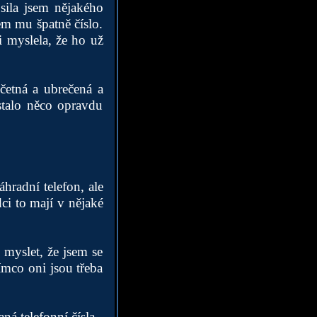
sila jsem nějakého
sem mu špatně číslo.
i myslela, že ho už
četná a ubrečená a
 stalo něco opravdu
hradní telefon, ale
i to mají v nějaké
 myslet, že jsem se
ímco oni jsou třeba
á telefonní čísla.