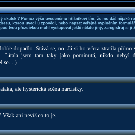
rý skutek ? Pomoz výše uvedenému hříšníkovi tím, že mu dáš nějaké r
dresu, kterou uvedl u zpovědi, nebo napsat veřejně vyplněním formuláře
 pod tvou přezdívkou mohl vystupovat ještě někdo jiný, zaregistruj si ji
dobře dopadlo. Stává se, no. Já si ho včera ztratila přímo
ě. Lítala jsem tam taky jako pominutá, nikdo nebyl
 se. .-)
taka, ale hysterická scéna narcistky.
 Však ani nevíš co to je.