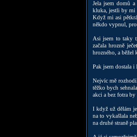
Jela jsem domů a 
kluka, jestli by mi
Když mi asi pětkrá
někdo vypnul, prot
Asi jsem to taky 
začala hrozně ječe
hrozného, a běžel 
Pak jsem dostala i 
Nejvíc mě rozhodil
těžko bych sehnal
akci a bez fotra by
I když už dělám je
na to vykašlala ne
na druhé straně pla
A já si samozřejmě