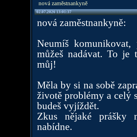
nová zaměstnankyně
02.07.2026 13:01:37
nová zaměstnankyně:
Neumíš komunikovat, p
můžeš nadávat. To je tv
můj!
Měla by si na sobě zapr
životě problémy a celý 
budeš vyjíždět.
Zkus nějaké prášky 
nabídne.