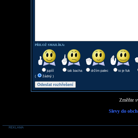
PŘILOŽ SMAILÍKA:
jupííí
tak bacha
držím palec
to je fuk
(
žádný )
Změňte sv
Slevy do obch
REKLAMA