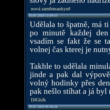
slovy já žádného nadří
nová zaměstnankyně
03.07.2026 13:39:15
Udělala to špatně, má ti
po minutě každej den
vsadím se fakt že se t
volnej čas kterej je nutn
Takhle to udělala minulá
jinde a pak dal výpově
volný hodinky přes den 
pak nešlo stíhat a já byl
DfGhJk
03.07.2026 09:36:26