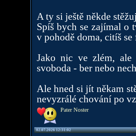
A ty si ještě někde stěžuj
Spíš bych se zajímal o 
v pohodě doma, citíš se 
Jako nic ve zlém, ale 
svoboda - ber nebo nech 
Ale hned si jít někam st
nevyzrálé chování po vz
Pater Noster
02.07.2026 12:31:02