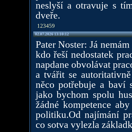
neslyší a otravuje s tí
dveře.
123459
02.07.2026 13:10:12
Pater Noster: Já nemám 
kdo řeší nedostatek pra
napdane obvolávat praco
a tvářit se autoritativ
něco potřebuje a baví
jako bychom spolu hus
žádné kompetence aby s
politiku.Od najímání p
co sotva vylezla základ