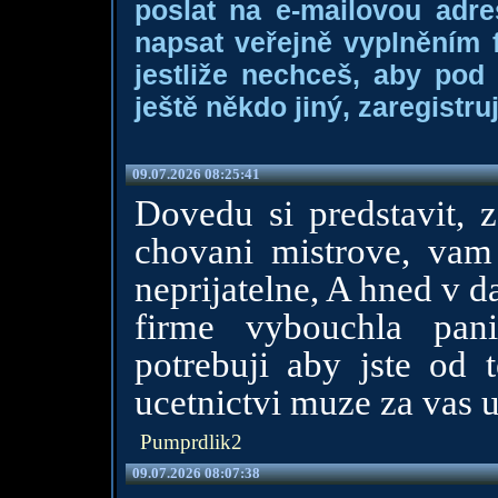
poslat na e-mailovou adre
napsat veřejně vyplněním f
jestliže nechceš, aby pod
ještě někdo jiný, zaregistruj
09.07.2026 08:25:41
Dovedu si predstavit, z
chovani mistrove, vam 
neprijatelne, A hned v d
firme vybouchla pan
potrebuji aby jste od 
ucetnictvi muze za vas ud
Pumprdlik2
09.07.2026 08:07:38