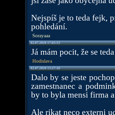
jsi zase jako obyčejná ú
Nejspíš je to teda fejk, p
pohledání.
Sorayaaa
02.07.2026 17:03:53
Já mám pocit, že se teda
Hodislava
02.07.2026 15:27:16
Dalo by se jeste pochop
zamestnanec a podmink
by to byla mensi firma a
Ale rikat neco externi u