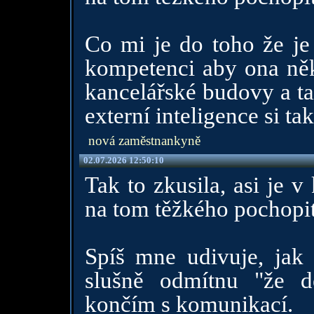
Co mi je do toho že je 
kompetenci aby ona něk
kancelářské budovy a ta
externí inteligence si ta
nová zaměstnankyně
02.07.2026 12:50:10
Tak to zkusila, asi je v
na tom těžkého pochopi
Spíš mne udivuje, jak
slušně odmítnu "že 
končím s komunikací.