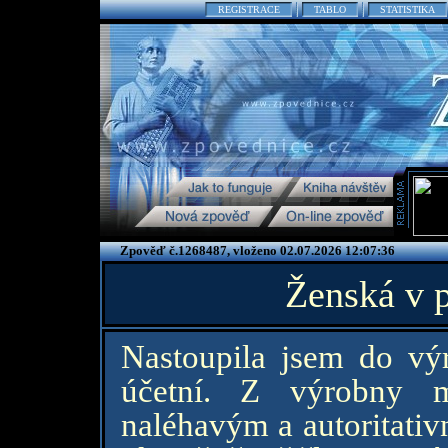
REGISTRACE
TABLO
STATISTIKA
Zpověď č.1268487, vloženo 02.07.2026 12:07:36
Ženská v 
Nastoupila jsem do výr
účetní. Z výrobny m
naléhavým a autoritati