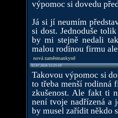
výpomoc si dovedu před
Já si jí neumím předsta
si dost. Jednoduše toli
by mi stejně nedali ta
malou rodinou firmu ale
nová zaměstnankyně
02.07.2026 12:25:19
Takovou výpomoc si dove
to třeba menší rodinná 
zkušenost. Ale fakt ti 
není tvoje nadřízená a j
by musel zařídit někdo s