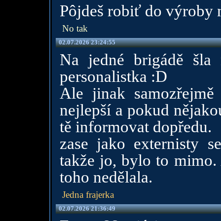
Pôjdeš robiť do výroby 
No tak
02.07.2026 23:24:55
Na jedné brigádě šla 
personalistka :D
Ale jinak samozřejmě
nejlepší a pokud nějako
tě informovat dopředu.
zase jako externisty s
takže jo, bylo to mimo.
toho nedělala.
Jedna frajerka
02.07.2026 21:36:49