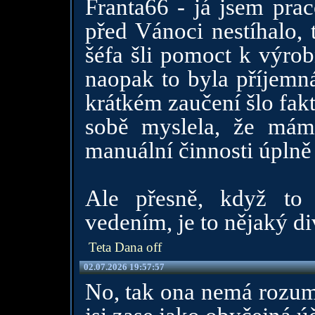
Franta66 - já jsem pra
před Vánoci nestíhalo, 
šéfa šli pomoct k výrob
naopak to byla příjemn
krátkém zaučení šlo fakt
sobě myslela, že mám
manuální činnosti úplně
Ale přesně, když to 
vedením, je to nějaký di
Teta Dana off
02.07.2026 19:57:57
No, tak ona nemá rozum,