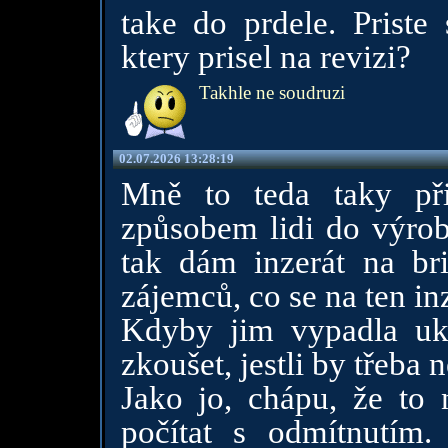
take do prdele. Priste
ktery prisel na revizi?
Takhle ne soudruzi
02.07.2026 13:28:19
Mně to teda taky při
způsobem lidi do výrob
tak dám inzerát na br
zájemců, co se na ten in
Kdyby jim vypadla ukl
zkoušet, jestli by třeb
Jako jo, chápu, že to 
počítat s odmítnutím