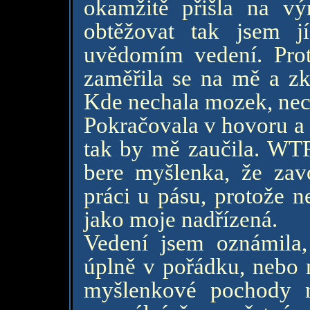
okamžitě přišla na vý
obtěžovat tak jsem j
uvědomím vedení. Proto
zaměřila se na mě a zko
Kde nechala mozek, ne
Pokračovala v hovoru a ř
tak by mě zaučila. WTF
bere myšlenka, že zavo
práci u pásu, protože ne
jako moje nadřízená.
Vedení jsem oznámila
úplně v pořádku, nebo n
myšlenkové pochody n