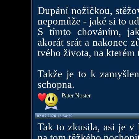
Dupání nožičkou, stěžov
nepomůže - jaké si to ud
S tímto chováním, jak
akorát srát a nakonec z
tvého života, na kterém 
Takže je to k zamyšlení
schopna.
Pater Noster
02.07.2026 12:54:29
Tak to zkusila, asi je v
na tom těžkého pochopi