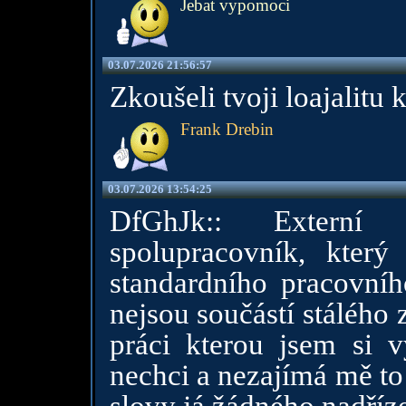
Jebat vypomoci
03.07.2026 21:56:57
Zkoušeli tvoji loajalitu k
Frank Drebin
03.07.2026 13:54:25
DfGhJk:: Externí 
spolupracovník, který
standardního pracovníh
nejsou součástí stáléh
práci kterou jsem si 
nechci a nezajímá mě to