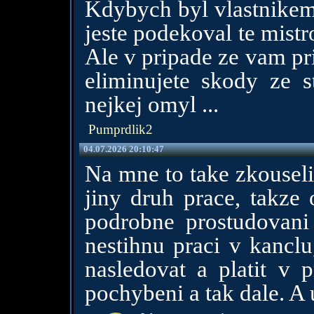
Kdybych byl vlastnikem 
jeste podekoval te mistro
Ale v pripade ze vam pr
eliminujete skody ze st
nejkej omyl ...
Pumprdlik2
04.07.2026 20:10:47
Na mne to take zkouseli
jiny druh prace, takze
podrobne prostudovani
nestihnu praci v kancl
nasledovat a platit v 
pochybeni a tak dale. A 