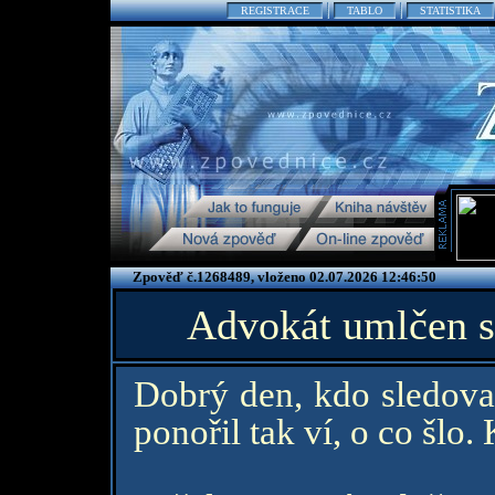
REGISTRACE
TABLO
STATISTIKA
Zpověď č.1268489, vloženo 02.07.2026 12:46:50
Advokát umlčen s
Dobrý den, kdo sledova
ponořil tak ví, o co šlo.