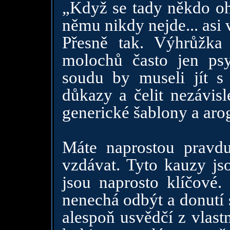
„Když se tady někdo o
němu nikdy nejde... asi 
Přesně tak. Výhrůžka
molochů často jen psy
soudu by museli jít s 
důkazy a čelit nezávis
generické šablony a ar
Máte naprostou pravd
vzdávat. Tyto kauzy jso
jsou naprosto klíčové.
nenechá odbýt a donutí 
alespoň usvědčí z vlastn