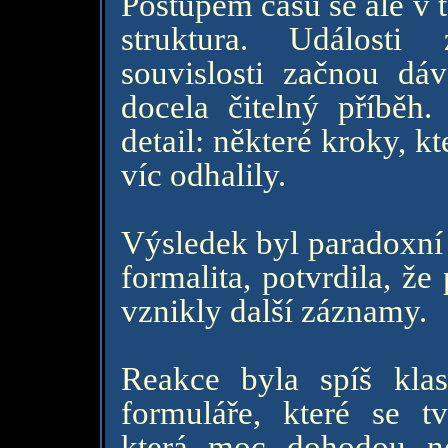
Postupem času se ale v 
struktura. Události
souvislosti začnou dá
docela čitelný příběh
detail: některé kroky, k
víc odhalily.
Výsledek byl paradoxní 
formalita, potvrdila, že
vznikly další záznamy.
Reakce byla spíš klas
formuláře, které se t
která moc dohodou ne