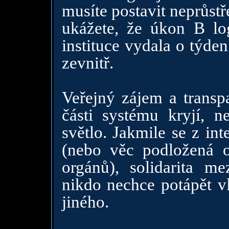
musíte postavit neprůst
ukážete, že úkon B log
instituce vydala o týden
zevnitř.
Veřejný zájem a transpa
části systému kryjí, n
světlo. Jakmile se z in
(nebo věc podložená of
orgánů), solidarita me
nikdo nechce potápět v
jiného.