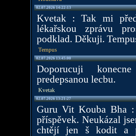
02.07.2026 14:22:13
Kvetak : Tak mi předl
lékařskou zprávu pr
podklad. Děkuji. Tempu
Tempus
02.07.2026 13:45:00
Doporucuji konecne
predepsanou lecbu.
Kvetak
02.07.2026 13:21:27
Guru Vit Kouba Bha : 
příspěvek. Neukázal jse
chtějí jen š kodit a 