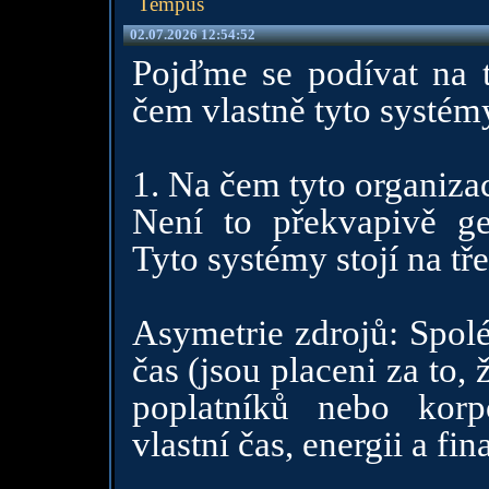
Tempus
02.07.2026 12:54:52
Pojďme se podívat na t
čem vlastně tyto systémy
1. Na čem tyto organizac
Není to překvapivě gen
Tyto systémy stojí na tře
Asymetrie zdrojů: Spolé
čas (jsou placeni za to,
poplatníků nebo korp
vlastní čas, energii a fin