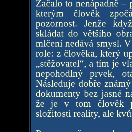
Začalo to nenápadně – p
kterým člověk zpočá
pozornost. Jenže kdy
skládat do většího ob
mlčení nedává smysl. V 
role: z člověka, který 
„stěžovatel“, a tím je v
nepohodlný prvek, o
Následuje dobře známý 
dokumenty bez jasné náv
že je v tom člověk p
složitosti reality, ale kv