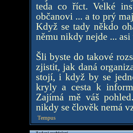
teda co říct. Velké in
občanovi ... a to prý maj
Když se tady někdo oh
němu nikdy nejde ... asi
Šli byste do takové roz
zjistit, jak daná organ
stojí, i když by se jed
kryly a cesta k infor
Zajímá mě váš pohled. 
nikdy se člověk nemá v
Tempus
Zaslaná rozhřešení