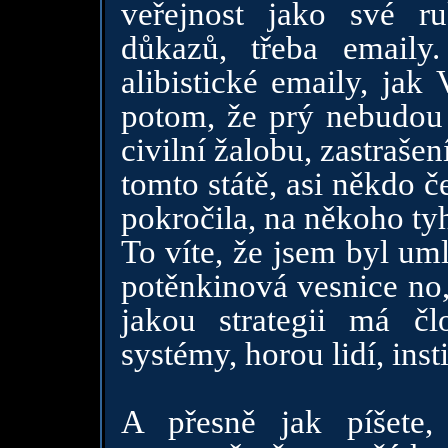
veřejnost jako své 
důkazů, třeba email
alibistické emaily, ja
potom, že prý nebudou 
civilní žalobu, zastrašen
tomto státě, asi někdo 
pokročila, na někoho tyh
To víte, že jsem byl um
potěnkinová vesnice no, 
jakou strategii má č
systémy, horou lidí, ins
A přesně jak píšete,