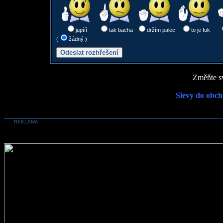
jupííí
tak bacha
držím palec
to je fuk
(
žádný )
Změňte sv
Slevy do obch
REKLAMA