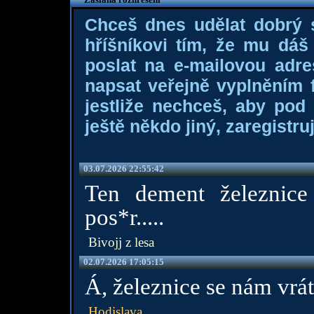
Chceš dnes udělat dobrý
hříšníkovi tím, že mu dá
poslat na e-mailovou adre
napsat veřejně vyplněním f
jestliže nechceš, aby pod
ještě někdo jiný, zaregistruj
03.07.2026 22:55:42
Ten dement železnice
pos*r.....
Bivojj z lesa
02.07.2026 17:05:15
Á, železnice se nám vrát
Hodislava