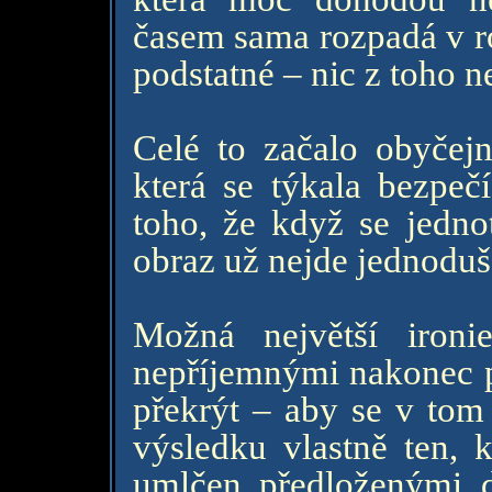
časem sama rozpadá v ro
podstatné – nic z toho n
Celé to začalo obyčej
která se týkala bezpeč
toho, že když se jednot
obraz už nejde jednoduš
Možná největší ironi
nepříjemnými nakonec 
překrýt – aby se v tom
výsledku vlastně ten, 
umlčen předloženými d