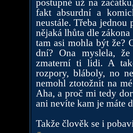
postupně už na začátku,
fakt absurdní a komic
neustále. Třeba jednou 
nějaká lhůta dle zákona
tam asi mohla být že? O
dní? Ona myslela, že
zmaterní ti lidi. A ta
rozpory, bláboly, no n
nemohl ztotožnit na mé 
Aha, a proč mi tedy dor
ani nevíte kam je máte d
Takže člověk se i pobaví