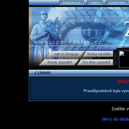
REGISTRACE
TABLO
STATISTIKA
č.1268491
ZPOV
Pravděpodobně byla vym
Změňte sv
Slevy do obch