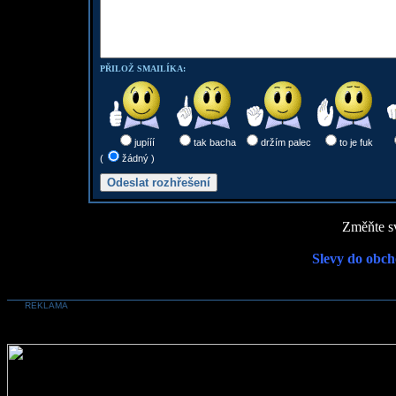
PŘILOŽ SMAILÍKA:
jupííí
tak bacha
držím palec
to je fuk
(
žádný )
Změňte sv
Slevy do obch
REKLAMA