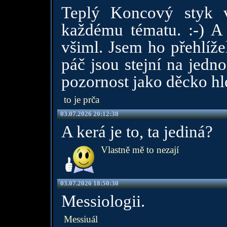
Teplý Koncový styk 
každému tématu. :-) A 
všiml. Jsem ho přehlíže
páč jsou stejní na jedn
pozornost jako děcko hl
to je prča
03.07.2026 20:12:38
A kerá je to, ta jediná?
Vlastně mě to nezají
03.07.2026 18:50:30
Messiologii.
Messiuál