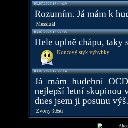
03.07.2026 18:44:29
Rozumím. Já mám k hudb
Messiuál
03.07.2026 18:27:35
Hele uplně chápu, taky s
Koncový styk výhybky
03.07.2026 17:27:14
Já mám hudební OCD
nejlepší letní skupinou 
dnes jsem ji posunu výš
Zvony štěstí