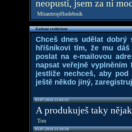
neopustí, jsem za ni moc
MisantropHudebnik
Zaslaná rozhřešení
Chceš dnes udělat dobrý
hříšníkovi tím, že mu dá
poslat na e-mailovou adre
napsat veřejně vyplněním f
jestliže nechceš, aby pod
ještě někdo jiný, zaregistruj
03.07.2026 22:02:52
A produkuješ taky něja
Ton
03.07.2026 21:26:56