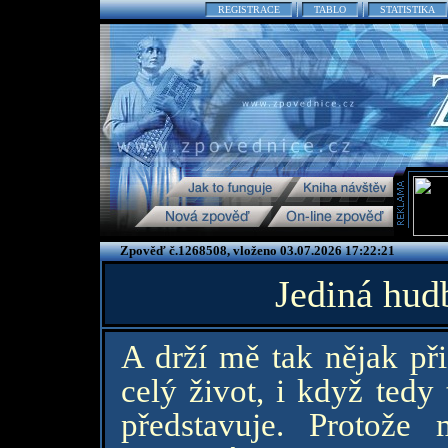
REGISTRACE
TABLO
STATISTIKA
Zpověď č.1268508, vloženo 03.07.2026 17:22:21
Jediná hud
A drží mě tak nějak při
celý život, i když tedy 
představuje. Protože 