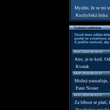
Myslíte, že se mi s
Kuchyňská linka
Zaslaná rozhřešení
Chceš dnes udělat dob
poslat na e-mailovou a
A jestliže nechceš, aby
04.07.2026 09:50:54
Ano, je to kod. Od
Kvetak
04.07.2026 08:22:37
Možná naznačuje, ž
Pater Noster
04.07.2026 06:43:51
Za blbost se platí
Psycholog psychia