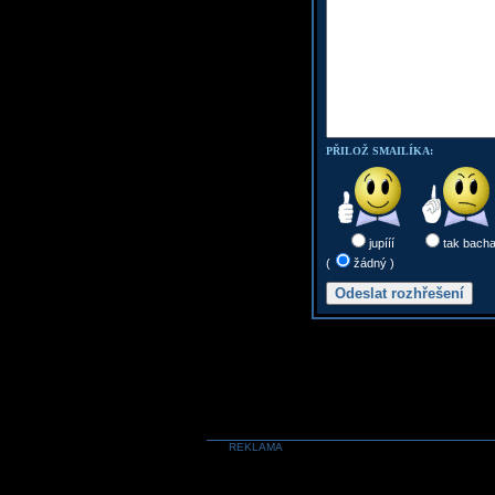
PŘILOŽ SMAILÍKA:
jupííí
tak bach
(
žádný )
REKLAMA