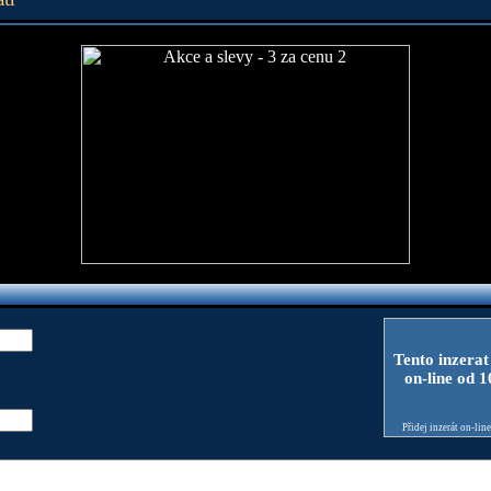
Tento inzerat
on-line od 
Přidej inzerát on-lin