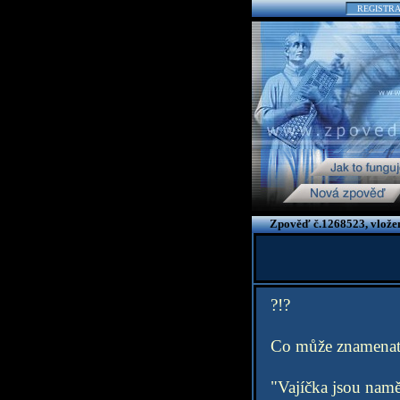
REGISTR
Zpověď č.1268523, vlože
?!?
Co může znamenat 
"Vajíčka jsou nam