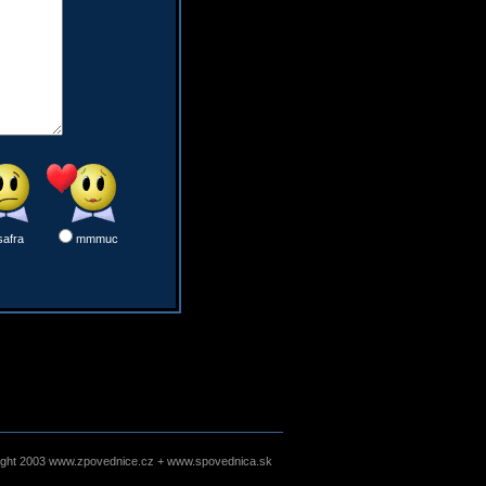
safra
mmmuc
ight 2003 www.zpovednice.cz + www.spovednica.sk