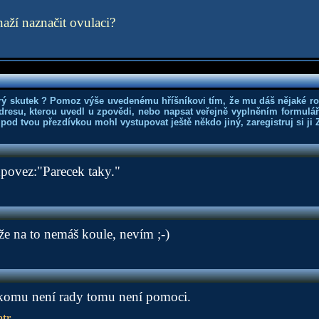
naží naznačit ovulaci?
rý skutek ? Pomoz výše uvedenému hříšníkovi tím, že mu dáš nějaké r
dresu, kterou uvedl u zpovědi, nebo napsat veřejně vyplněním formuláře
 pod tvou přezdívkou mohl vystupovat ještě někdo jiný, zaregistruj si ji
povez:"Parecek taky."
e na to nemáš koule, nevím ;-)
, komu není rady tomu není pomoci.
tr