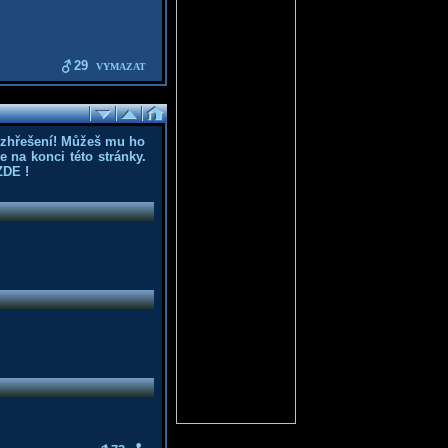
29
VYMAZAT
ozhřešení! Můžeš mu ho
 na konci této stránky.
ZDE
!