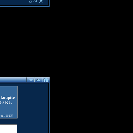
73
 koupíte
100 Kč.
e od 100 Kč