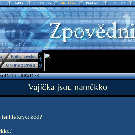
ACE
TABLO
STATISTIKA
SOUTĚŽE
POMOZTE
REKLAMA
no 04.07.2026 03:44:33
Vajíčka jsou naměkko
tenhle krycí kód?
ěkko."