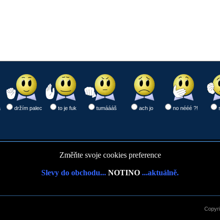
a
držím palec
to je fuk
tumáááš
ach jo
no nééé ?!
Změňte svoje cookies preference
Slevy do obchodu...
NOTINO
...aktuálně.
Copyr