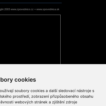
ight 2003 www.zpovednice.cz + www.spovednica.sk
bory cookies
užívají soubory cookies a další sledovací nástroje s
elského prostředí, zobrazení přizpůsobeného obsahu
těvnosti webových stránek a zjištění zdroje