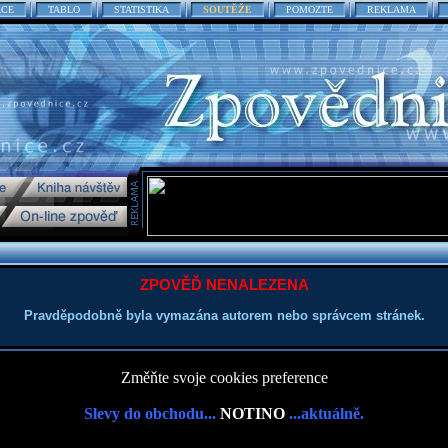
ACE
TABLO
STATISTIKA
SOUTĚŽE
POMOZTE
REKLAMA
ZPOVĚĎ NENALEZENA
Pravděpodobně byla vymazána autorem nebo správcem stránek.
Změňte svoje cookies preference
Slevy do obchodu...
NOTINO
...aktuálně.