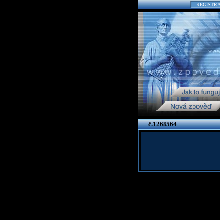
REGISTR
č.1268564