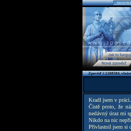
REGISTR
Zpověď č.1268584, vlože
Kradl jsem v práci.
Čistě proto, že n
nedávný úraz mi sp
Nikdo na nic nepřiš
Přivlastnil jsem si 