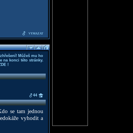
VYMAZAT
ozhřešení! Můžeš mu ho
 na konci této stránky.
ZDE
!
44
Kdo se tam jednou
nedokáže vyhodit a