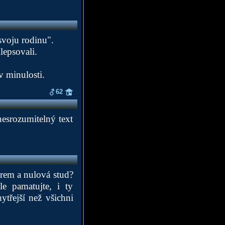
svoju rodinu".
lepsovali.
v minulosti.
62
nesrozumitelný text
iérem a nulová stud?
e pamatujte, i ty
ytřejší než všichni