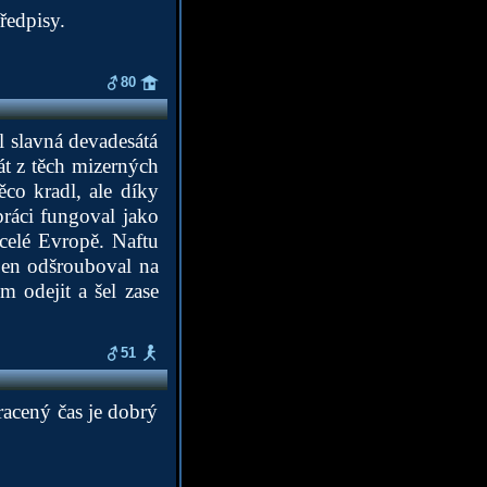
ředpisy.
80
il slavná devadesátá
át z těch mizerných
ěco kradl, ale díky
ráci fungoval jako
 celé Evropě. Naftu
 jen odšrouboval na
m odejit a šel zase
51
tracený čas je dobrý