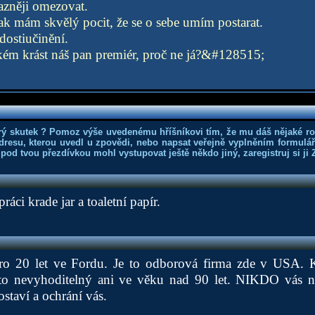
azněji omezovat.
k mám skvělý pocit, že se o sebe umím postarat.
adostiučinění.
ém krást náš pan premiér, proč ne já?&#128515;
rý skutek ? Pomoz výše uvedenému hříšníkovi tím, že mu dáš nějaké r
dresu, kterou uvedl u zpovědi, nebo napsat veřejně vyplněním formuláře
 pod tvou přezdívkou mohl vystupovat ještě někdo jiný, zaregistruj si ji
áci krade jar a toaletní papír.
oro 20 let ve Fordu. Je to odborová firma zde v USA. 
sto nevyhoditelný ani ve věku nad 90 let. NIKDO vás 
staví a ochrání vás.