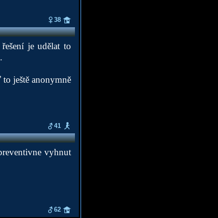
38
řešení je udělat to
.
ď to ještě anonymně
41
 preventivne vyhnut
62