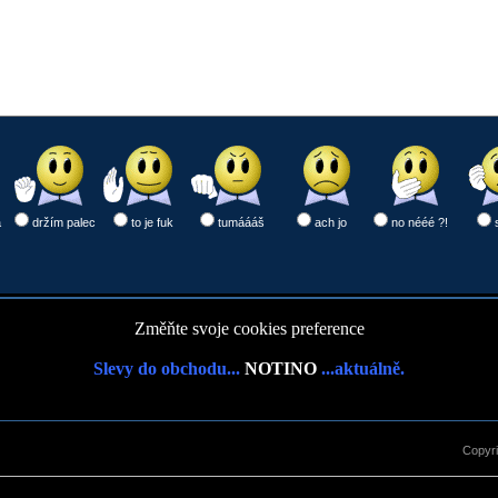
a
držím palec
to je fuk
tumáááš
ach jo
no nééé ?!
Změňte svoje cookies preference
Slevy do obchodu...
NOTINO
...aktuálně.
Copyr