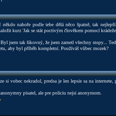
někdo nahoře podle tebe dělá něco špatně, tak nejlepší 
založit kurz 'Jak se stát poctivým člověkem pomocí krádeže
Byl jsem tak šikovný, že jsem zametl všechny stopy... Te
etu, aby byl příběh kompletní. Používáš vůbec mozek?
ze si vobec nekradol, predsa je len lepsie sa na internete,
n anonymny pisatel, ale pre policiu nejsi anonymom.
*