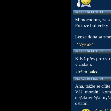
06.07.2026 14:36:13
Mimocodom, za soci
Pretoze bol velky 
Lenze doba sa zmen
*Vykuk*
06.07.2026 14:35:07
Když přes proxy od
v zadání.
držím palec
06.07.2026 14:22:46
Aha, takže se cítít
Váš morální komp
nejšikovnější myši
ostatní.
ZpovG