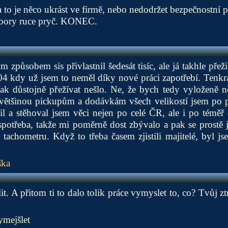
a to je něco ukrást ve firmě, nebo nedodržet bezpečnostní p
dbory ruce pryč. KONEC.
 způsobem sis přivlastnil šedesát tisíc, ale já takhle přež
04 kdy už jsem to neměl díky nové práci zapotřebí. Tenkr
inak důstojně přežívat nešlo. Ne, že bych tedy vyloženě n
většinou pickupům a dodávkám všech velikostí jsem po p
l a stěhoval jsem věci nejen po celé ČR, ale i po téměř
 spotřeba, takže mi poměrně dost zbývalo a pak se prostě
achometru. Když to třeba časem zjistili majitelé, byl jse
ška
it. A přitom ti to dalo tolik práce vymyslet to, co? Tvůj z
ymejšlet