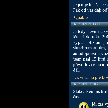
Je jen jedna šance 
Pak od vás dají o
Quakie
06.07.2026 20:13:11
Já tedy nevím jakým
léta až do roku 20
výplat totiž ani j
služebním autům, 
autodoprava a vozi
jsem psal 15 litrů
převodovce náhon t
dál.
vizvrácená přetko
06.07.2026 18:38:22
Slabé. Neumíš troll
čas.
jdi zas v