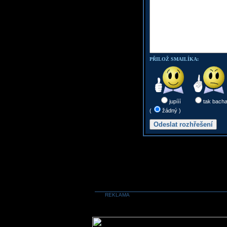
PŘILOŽ SMAILÍKA:
jupííí
tak bach
(
žádný )
REKLAMA