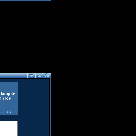
 koupíte
100 Kč.
e od 100 Kč