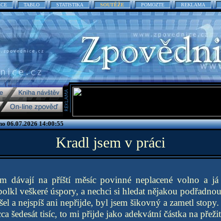
ACE
TABLO
STATISTIKA
SOUTĚŽE
POMOZTE
REKLAMA
no 06.07.2026 14:00:55
Kradl jsem v práci
ám dávají na příští měsíc povinné neplacené volno a j
olkl veškeré úspory, a nechci si hledat nějakou podřadnou
el a nejspíš ani nepřijde, byl jsem šikovný a zametl stopy.
cca šedesát tisíc, to mi přijde jako adekvátní částka na přež