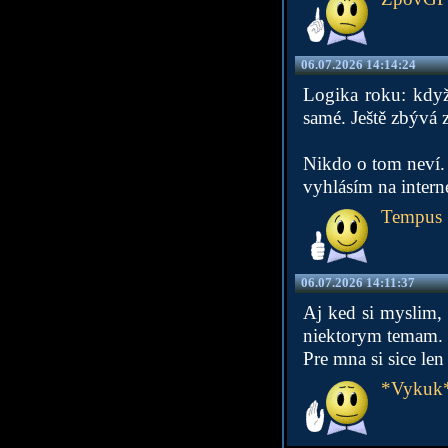
06.07.2026 14:14:24
Logika roku: když 
samé. Ještě zbývá 
Nikdo o tom neví. 
vyhlásím na intern
Tempus
06.07.2026 14:11:37
Aj ked si myslim, 
niektorym temam.
Pre mna si sice le
*Vykuk