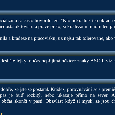
alizmu sa casto hovorilo, ze: "Kto nekradne, ten okrada 
nedostatok tovaru a prave preto, si kradezami mnohi len pri
ila a kradeze na pracovisku, uz nejsu tak tolerovane, ako 
esíláte fejky, občas nepřijímá některé znaky ASCII, viz 
e dobře, že jste se postaral. Krádež, porovnávání se s prem
as je buď rozbitý, nebo ukazuje přímo na sever. Al
 občas skončí v pasti. Obzvlášť když si myslí, že jsou ch
PT