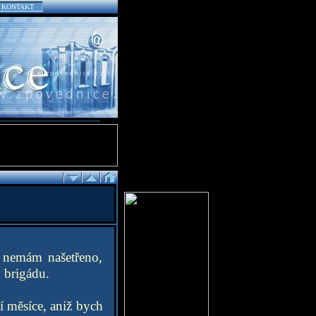
KONTAKT
á nemám našetřeno,
 brigádu.
ití měsíce, aniž bych