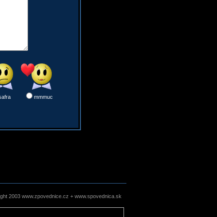
safra
mmmuc
ight 2003 www.zpovednice.cz + www.spovednica.sk