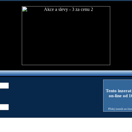
Tento inzerat
on-line od 
Přidej inzerát on-lin