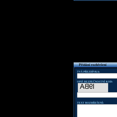
Přidání rozhřešení
TVÁ PŘEZDÍVKA:
OPIŠ BEZPEČNOSTNÍ KOD:
TEXT ROZHŘEŠENÍ: