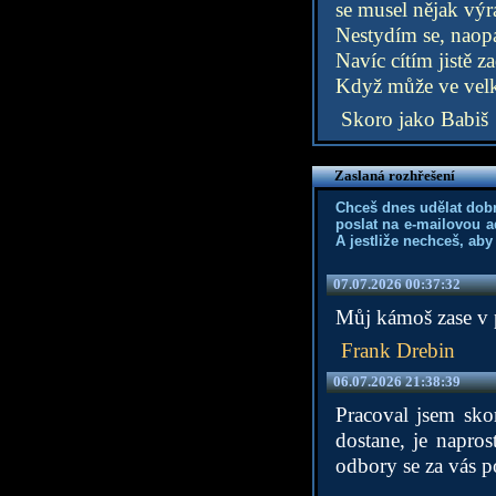
se musel nějak výr
Nestydím se, naopa
Navíc cítím jistě z
Když může ve velk
Skoro jako Babiš
Zaslaná rozhřešení
Chceš dnes udělat dob
poslat na e-mailovou a
A jestliže nechceš, aby
07.07.2026 00:37:32
Můj kámoš zase v pr
Frank Drebin
06.07.2026 21:38:39
Pracoval jsem sk
dostane, je napro
odbory se za vás po