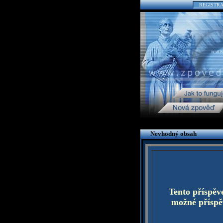
REGISTR
Nevhodný obsah
Tento příspěv
možné příspěv