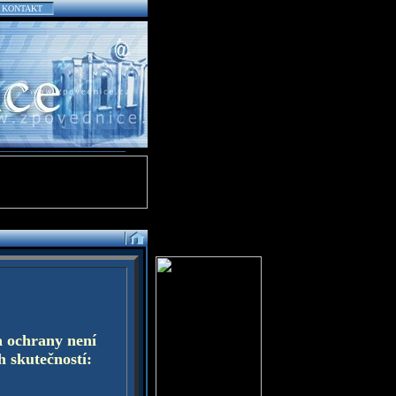
KONTAKT
a ochrany není
h skutečností: