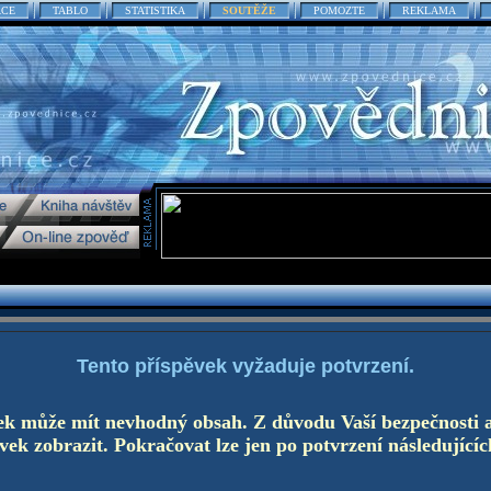
ACE
TABLO
STATISTIKA
SOUTĚŽE
POMOZTE
REKLAMA
Tento příspěvek vyžaduje potvrzení.
ek může mít nevhodný obsah. Z důvodu Vaší bezpečnosti 
ek zobrazit. Pokračovat lze jen po potvrzení následujícíc