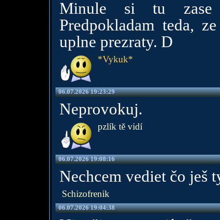
Minule si tu zase 
Predpokladam teda, ze
uplne prezraty. D
*Vykuk*
06.07.2026 19:23:29
Neprovokuj.
pzlík tě vidí
06.07.2026 19:08:16
Nechcem vediet čo ješ t
Schizofrenik
06.07.2026 19:04:38