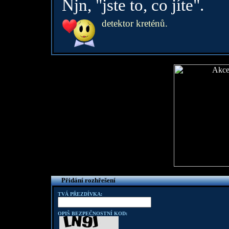
Njn, "jste to, co jíte".
detektor kreténů.
Přidání rozhřešení
TVÁ PŘEZDÍVKA:
OPIŠ BEZPEČNOSTNÍ KOD: