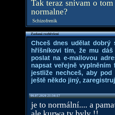
Tak teraz snivam o tom
normalne?
Schizofrenik
Zaslaná rozhřešení
Chceš dnes udělat dobrý
hříšníkovi tím, že mu dá
poslat na e-mailovou adre
napsat veřejně vyplněním f
jestliže nechceš, aby pod
ještě někdo jiný, zaregistruj
06.07.2026 21:34:17
je to normální.... a pam
ale kurwa ty byly !!