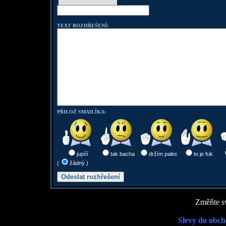
TEXT ROZHŘEŠENÍ:
PŘILOŽ SMAILÍKA:
jupííí
tak bacha
držím palec
to je fuk
(
žádný )
Změňte sv
Slevy do obch