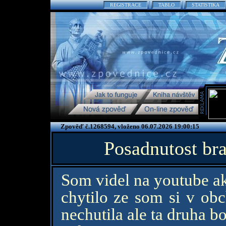
REGISTRACE
TABLO
STATISTIKA
Zpověď č.1268594, vloženo 06.07.2026 19:00:15
Posadnutost br
Som videl na youtube ak
chytilo ze som si v ob
nechutila ale ta druha b