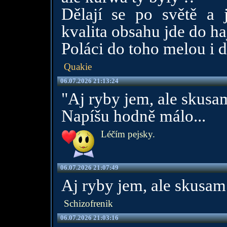
Dělají se po světě a 
kvalita obsahu jde do ha
Poláci do toho melou i d
Quakie
06.07.2026 21:13:24
"Aj ryby jem, ale skusa
Napíšu hodně málo...
Léčím pejsky.
06.07.2026 21:07:49
Aj ryby jem, ale skusam
Schizofrenik
06.07.2026 21:03:16