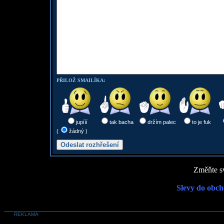
PŘILOŽ SMAILÍKA:
jupííí
tak bacha
držím palec
to je fuk
(
žádný )
Změňte sv
Slevy do obch
REKLAMA