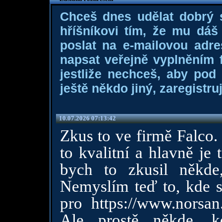
Chceš dnes udělat dobrý
hříšníkovi tím, že mu dá
poslat na e-mailovou adre
napsat veřejně vyplněním f
jestliže nechceš, aby pod
ještě někdo jiný, zaregistruj
10.07.2026 07:13:42
Zkus to ve firmě Falco. 
to kvalitní a hlavně je
bych to zkusil někde
Nemyslím teď to, kde s
pro
https://www.norsan
Ale prostě někde, k