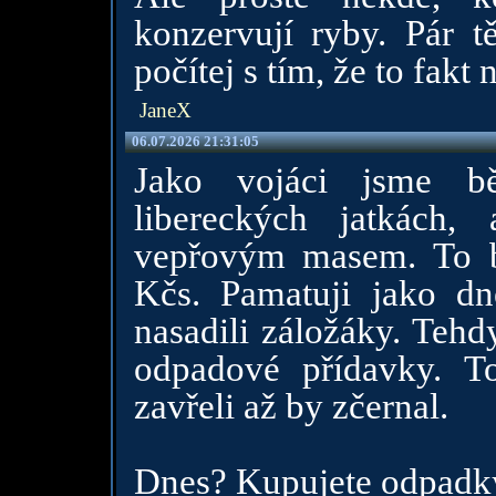
konzervují ryby. Pár t
počítej s tím, že to fakt
JaneX
06.07.2026 21:31:05
Jako vojáci jsme bě
libereckých jatkách,
vepřovým masem. To by
Kčs. Pamatuji jako dnes
nasadili záložáky. Tehd
odpadové přídavky. To
zavřeli až by zčernal.
Dnes? Kupujete odpadky.