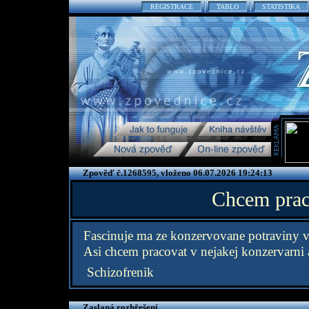
REGISTRACE
TABLO
STATISTIKA
Zpověď č.1268595, vloženo 06.07.2026 19:24:13
Chcem prac
Fascinuje ma ze konzervovane potraviny v
Asi chcem pracovat v nejakej konzervarni a
Schizofrenik
Zaslaná rozhřešení