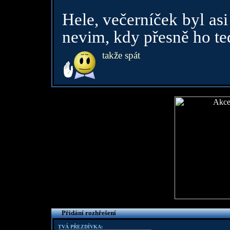
Hele, večerníček byl asi
nevim, kdy přesně ho te
takže spát
Přidání rozhřešení
TVÁ PŘEZDÍVKA: