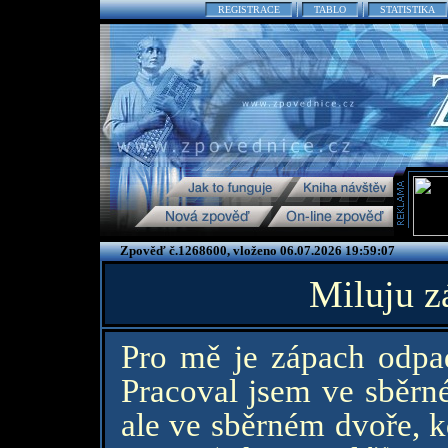
REGISTRACE
TABLO
STATISTIKA
Zpověď č.1268600, vloženo 06.07.2026 19:59:07
Miluju z
Pro mě je zápach odpa
Pracoval jsem ve sběrné
ale ve sběrném dvoře, k