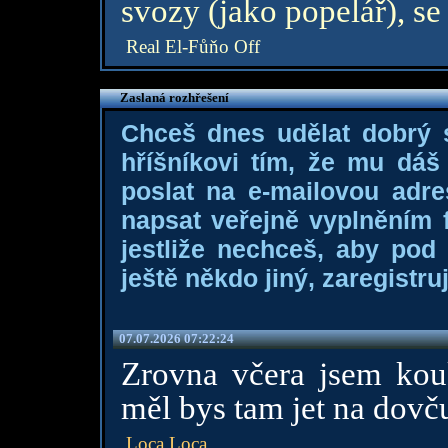
svozy (jako popelář), se 
Real El-Fůňo Off
Zaslaná rozhřešení
Chceš dnes udělat dobrý
hříšníkovi tím, že mu dá
poslat na e-mailovou adre
napsat veřejně vyplněním f
jestliže nechceš, aby pod
ještě někdo jiný, zaregistruj
07.07.2026 07:22:24
Zrovna včera jsem kou
měl bys tam jet na dovču.
Loca Loca