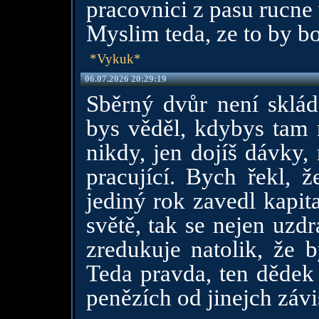
pracovnici z pasu rucne 
Myslim teda, ze to by bo
*Vykuk*
06.07.2026 20:29:19
Sběrný dvůr není sklá
bys věděl, kdybys tam 
nikdy, jen dojíš dávky,
pracující. Bych řekl, 
jediný rok zavedl kapit
světě, tak se nejen uzd
zredukuje natolik, že 
Teda pravda, ten dědek 
penězích od jinejch závis