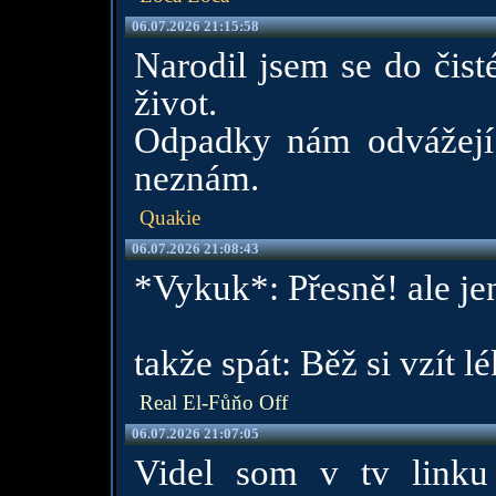
06.07.2026 21:15:58
Narodil jsem se do čist
život.
Odpadky nám odvážejí 
neznám.
Quakie
06.07.2026 21:08:43
*Vykuk*: Přesně! ale je
takže spát: Běž si vzít 
Real El-Fůňo Off
06.07.2026 21:07:05
Videl som v tv linku