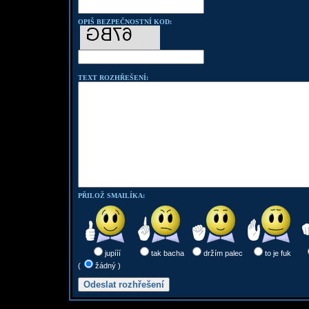
OPIŠ BEZPEČNOSTNÍ KOD:
TEXT ROZHŘEŠENÍ:
PŘILOŽ SMAILÍKA:
jupííí
tak bacha
držím palec
to je fuk
(
žádný )