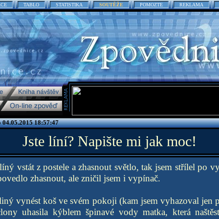
ACE
TABLO
STATISTIKA
SOUTĚŽE
POMOZTE
REKLAMA
o 04.05.2015 18:57:47
Jste líní? Napište mi jak moc!
líný vstát z postele a zhasnout světlo, tak jsem střílel po v
ovedlo zhasnout, ale zničil jsem i vypínač.
 liný vynést koš ve svém pokoji (kam jsem vyhazoval jen p
áclony uhasila kýblem špinavé vody matka, která naště