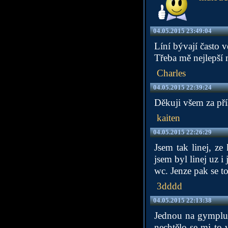
04.05.2015 23:49:04
Líní bývají často v
Třeba mě nejlepší 
Charles
04.05.2015 22:39:24
Děkuji všem za pří
kaiten
04.05.2015 22:26:29
Jsem tak linej, z
jsem byl linej uz i
wc. Jenze pak se t
3dddd
04.05.2015 22:13:38
Jednou na gymplu,
nechtělo se mi to v