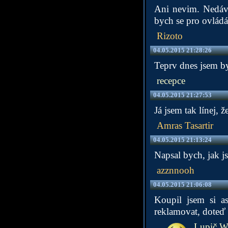
Ani nevim. Nedávn
bych se pro ovládán
Rizoto
04.05.2015 21:28:26
Teprv dnes jsem byl
recepce
04.05.2015 21:27:53
Já jsem tak línej, 
Amras Tasartir
04.05.2015 21:13:24
Napsal bych, jak js
azznnooh
04.05.2015 21:06:08
Koupil jsem si as
reklamovat, doteď 
Lupič Wi