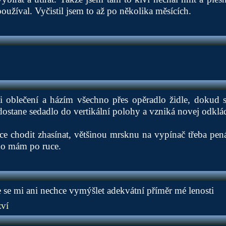
oužíval. Vyčistil jsem to až po několika měsících.
 si oblečení a házím všechno přes opěradlo židle, dokud 
 dostane sedadlo do vertikální polohy a vzniká novej odklád
 chodit zhasínat, většinou mrsknu na vypínač třeba penál
ho mám po ruce.
že se mi ani nechce vymýšlet adekvátní příměr mé lenosti
ví