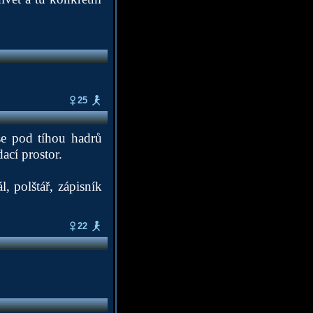
25
se pod tíhou hadrů
ací prostor.
, polštář, zápisník
22