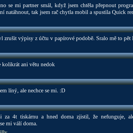
o se mi partner smál, když jsem chtěla přepnout progra
í natáhnout, tak jsem rač chytla mobil a spustila Quick re
 zrušit výpisy z účtu v papírové podobě. Sralo mě to pět l
že kolikrát ani větu nedok
em líný, ale nechce se mi. :D
i za 4t tiskárnu a hned doma zjistil, že nefunguje, al
se mi válí doma.
lly.