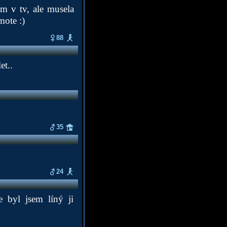
m v tv, ale musela
mote :)
88
et..
35
24
e byl jsem líný ji