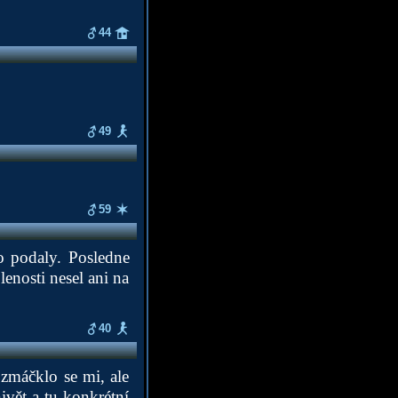
44
49
59
o podaly. Posledne
lenosti nesel ani na
40
zmáčklo se mi, ale
nivět a tu konkrétní