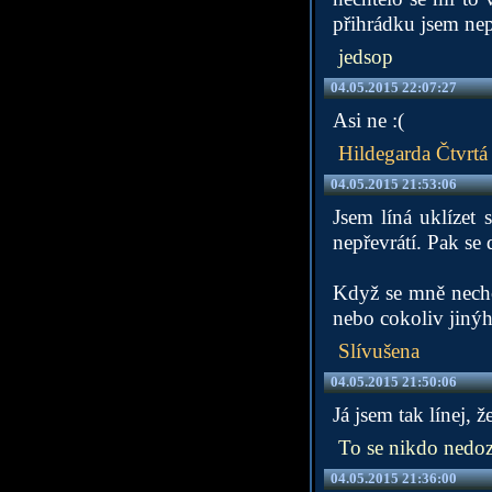
přihrádku jsem nep
jedsop
04.05.2015 22:07:27
Asi ne :(
Hildegarda Čtvrtá
04.05.2015 21:53:06
Jsem líná uklízet
nepřevrátí. Pak se
Když se mně nechce
nebo cokoliv jiný
Slívušena
04.05.2015 21:50:06
Já jsem tak línej, 
To se nikdo nedoz
04.05.2015 21:36:00