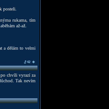
k posteli.
dnýma rukama, tím
naběhám až-až.
at a dělám to velmi
42
po chvíli vyrazí za
t důchod. Tak nevím