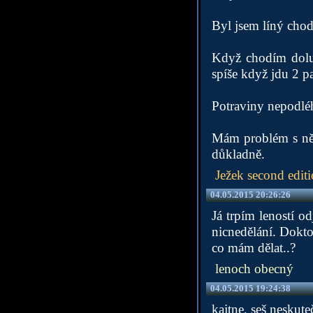
Byl jsem líný chodi
Když chodím dolu
spíše když jdu 2 p
Potraviny nepodléh
Mám problém s něčí
důkladně.
Ježek second edit
04.05.2015 20:26:26
Já trpím leností o
nicnedělání. Dokto
co mám dělat..?
lenoch obecný
04.05.2015 19:24:38
kajtne, seš neskut