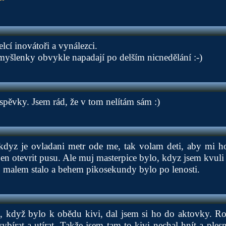
elcí inovátoři a vynálezci.
myšlenky obvykle napadají po delším nicnedělání :-)
spěvky. Jsem rád, že v tom nelítám sám :)
e kdyz je ovladani metr ode me, tak volam deti, aby mi h
 jen otevrit pusu. Ale muj masterpice bylo, kdyz jsem kvuli 
o malem stalo a behem pikosekundy bylo po lenosti.
 když bylo k obědu kivi, dal jsem si ho do aktovky. Ro
ybírat a utírat. Takže jsem tam to kivi nechal hnít a ples