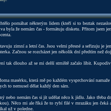
htělo pomáhat některým lidem (kteří si to beztak nezaslo
 byla že nemám čas - formátuju disketu. Přitom jsem jen
centa.
avuju zimní a letní čas. Jsou velmi přesné a seřizuju je je
aterka. Začnou se rozcházet jen několik dní předtím než do
ní tak dlouho až se mi delší strniště začalo líbit. Kupodiv
t doma masérku, která mě po každém vysprchování namaže
ych to nemusel dělat každý den sám.
íný nebo nemám čas si jít udělat něco k jídlu. Jako třeba d
kou). Něco mi ale říká že to rybí filé v mrazáku jen čeká a
íkal už v poledne.