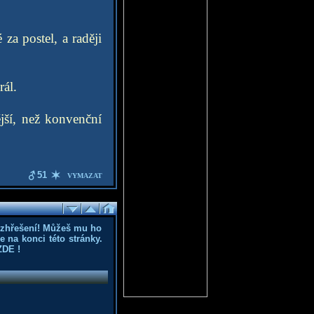
za postel, a raději
ál.
ší, než konvenční
51
VYMAZAT
ozhřešení! Můžeš mu ho
 na konci této stránky.
ZDE
!