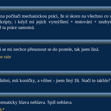
t na počítači mechanickou práci, že si skoro na všechno co 
kripty, i když mi jejich vymýšlení + testování + nezb
ž ta práce samotná.
 se mi nechce přesunout se do postele, tak jsem líná.
he rain
lidmi, mít koníčky, a vůbec - jsem líný žít. Stačí to takhle?
tematicky hlava nehlava. Spíš nehlava.
h*