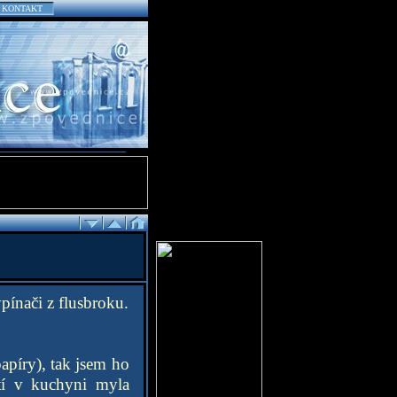
KONTAKT
ypínači z flusbroku.
apíry), tak jsem ho
stí v kuchyni myla