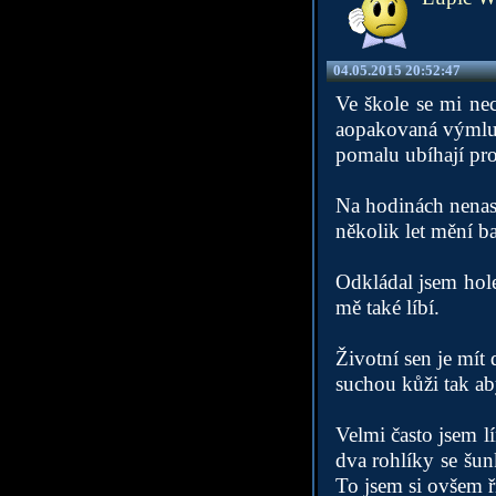
04.05.2015 20:52:47
Ve škole se mi nec
aopakovaná výmluva
pomalu ubíhají pro
Na hodinách nenast
několik let mění b
Odkládal jsem hole
mě také líbí.
Životní sen je mí
suchou kůži tak ab
Velmi často jsem l
dva rohlíky se šun
To jsem si ovšem ř