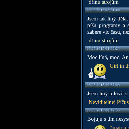
dřinu strojům
05.05.2015 03:31:40
Jsem tak líný děla
píšu programy a s
zabere víc času, ne
dřinu strojům
05.05.2015 01:40:24
Moc líná, moc. Ani
Girl in t
05.05.2015 00:52:09
Jsem líný mluvit s 
Neviditelnej Píčus
05.05.2015 00:49:55
Bojuju s tím nesys
*matouc