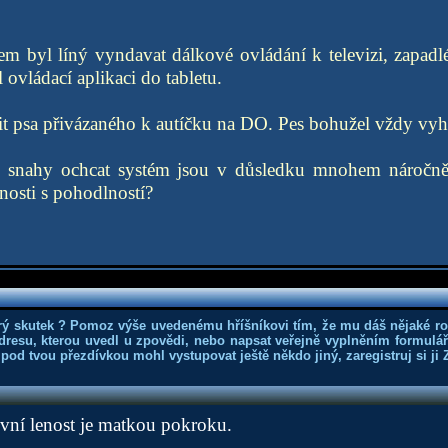
em byl líný vyndavat dálkové ovládání k televizi, zapadlé 
l ovládací aplikaci do tabletu.
t psa přivázaného k autíčku na DO. Pes bohužel vždy vyhr
 snahy ochcat systém jsou v důsledku mnohem náročněj
nosti s pohodlností?
rý skutek ? Pomoz výše uvedenému hříšníkovi tím, že mu dáš nějaké r
dresu, kterou uvedl u zpovědi, nebo napsat veřejně vyplněním formuláře
 pod tvou přezdívkou mohl vystupovat ještě někdo jiný, zaregistruj si ji
tivní lenost je matkou pokroku.