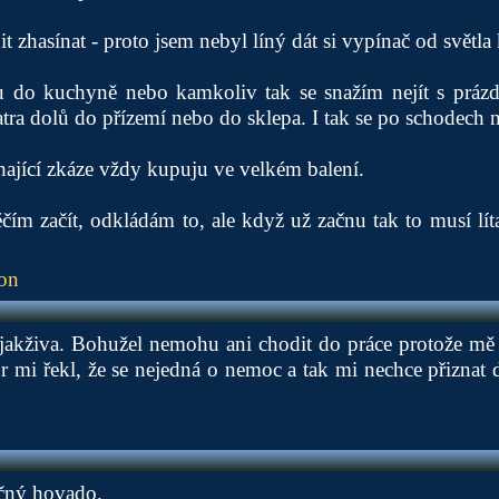
t zhasínat - proto jsem nebyl líný dát si vypínač od světla 
 do kuchyně nebo kamkoliv tak se snažím nejít s práz
atra dolů do přízemí nebo do sklepa. I tak se po schodech 
ající zkáze vždy kupuju ve velkém balení.
m začít, odkládám to, ale když už začnu tak to musí lít
ion
djakživa. Bohužel nemohu ani chodit do práce protože mě 
r mi řekl, že se nejedná o nemoc a tak mi nechce přizna
ečný hovado.