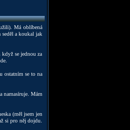
užili). Má oblíbená
 seděl a koukal jak
n když se jednou za
jde.
u ostatním se to na
 a namasíruje. Mám
neska (měl jsem jen
ž si pro něj dojdu.