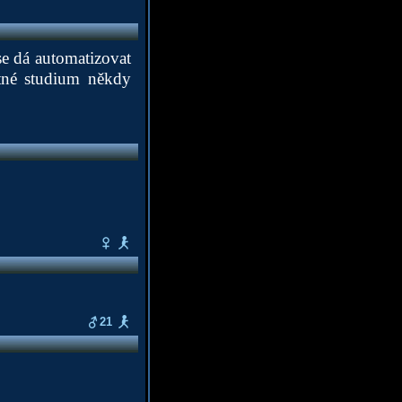
se dá automatizovat
ytné studium někdy
21