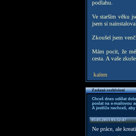
podlahu.
Ve starším věku js
jsem si nainstalova
Zkoušel jsem venči
Mám pocit, že mé
cesta. A vaše zkuše
kaiten
Zaslaná rozhřešení
Chceš dnes udělat dob
poslat na e-mailovou a
A jestliže nechceš, aby
05.05.2015 03:32:47
Ne práce, ale krea