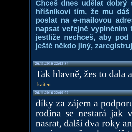
Chceš dnes udělat dobrý
hříšníkovi tím, že mu dá
poslat na e-mailovou adre
napsat veřejně vyplněním f
jestliže nechceš, aby pod
ještě někdo jiný, zaregistruj
26.11.2016 22:03:34
Tak hlavně, žes to dala a
kaiten
26.11.2016 22:00:02
díky za zájem a podporu
rodina se nestará jak v
nasrat, další dva roky a