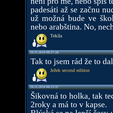
není pro mě, nebo spíš 
padesáti až se začnu nu
už možná bude ve školá
nebo arabština. No, nec
Tekíla
26.11.2016 08:57:28
Tak to jsem rád že to dal
Ježek second edition
26.11.2016 00:23:37
Šikovná to holka, tak t
2roky a má to v kapse.