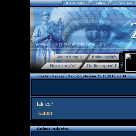
REGISTRACE
TABLO
STATISTIKA
Otázky - Vzkazy č.972527, vloženo 25.11.2016 23:34:35
tak co?
kaiten
Zaslaná rozhřešení