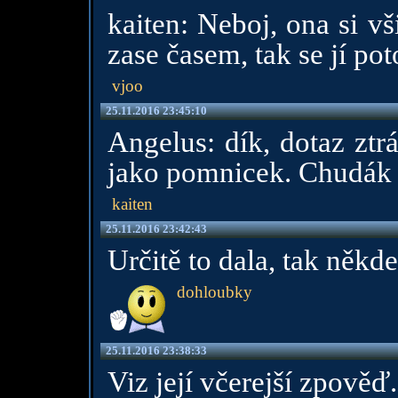
kaiten: Neboj, ona si v
zase časem, tak se jí pot
vjoo
25.11.2016 23:45:10
Angelus: dík, dotaz ztrá
jako pomnicek. Chudák 
kaiten
25.11.2016 23:42:43
Určitě to dala, tak někde
dohloubky
25.11.2016 23:38:33
Viz její včerejší zpověď.