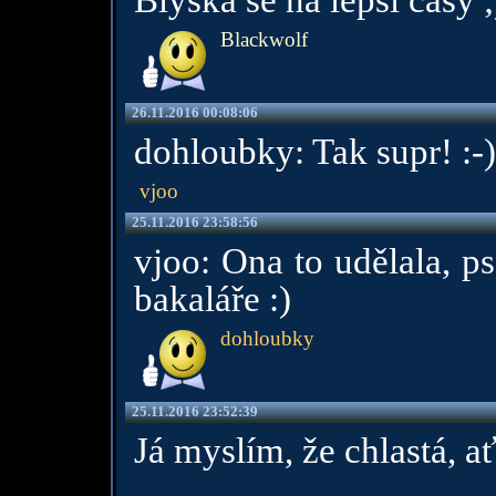
Blýská se na lepší časy ;
Blackwolf
26.11.2016 00:08:06
dohloubky: Tak supr! :-)
vjoo
25.11.2016 23:58:56
vjoo: Ona to udělala, p
bakaláře :)
dohloubky
25.11.2016 23:52:39
Já myslím, že chlastá, ať