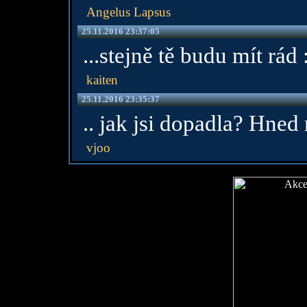
Angelus Lapsus
25.11.2016 23:37:05
...stejně tě budu mít rád 
kaiten
25.11.2016 23:35:37
.. jak jsi dopadla? Hned 
vjoo