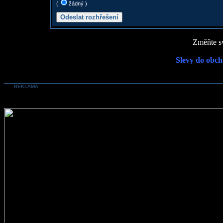
(
žádný )
Změňte sv
Slevy do obch
REKLAMA