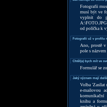
Fotografii mus
musí být ve f
vyplnit do p
A:\FOTO.JPG, 
od políčka k vy
Fotografii už v profilu
Ano, prostě v 
pole s názvem
Chtěl(a) bych mít ve sv
Formulář se zob
Jaký význam mají další
Volba 'Zasílat
e-mailovou a
komunikační c
knihu a formu
zmíněná u při