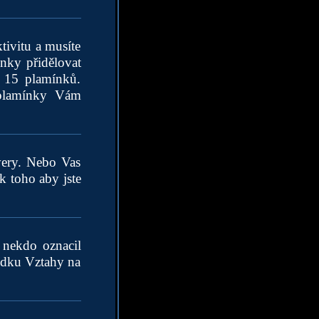
tivitu a musíte
nky přidělovat
ž 15 plamínků.
 plamínky Vám
very. Nebo Vas
k toho aby jste
 nekdo oznacil
bídku Vztahy na