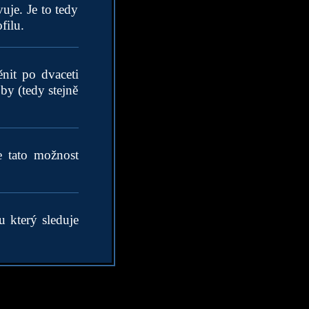
uje. Je to tedy
filu.
nit po dvaceti
by (tedy stejně
e tato možnost
u který sleduje