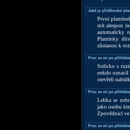
Jaké je přidělování p
První plamínek
mít alespon i
automaticky n
Plamínky dův
zůstanou k roz
Proc se mi po přihláše
Srdicko s ruz
nekdo oznacil 
otevřeli nabíd
Proc se mi po přihláše
Lebka se zobr
jako osobu kte
Zpovědnici ve 
Proc se mi po přihlášen