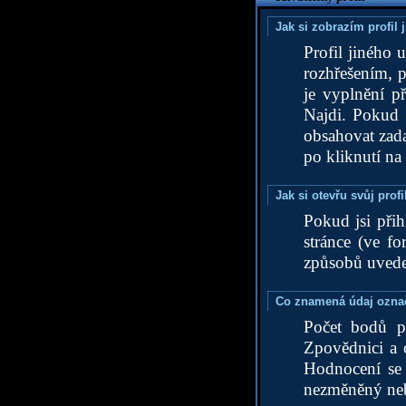
Jak si zobrazím profil 
Profil jiného 
rozhřešením, p
je vyplnění p
Najdi. Pokud 
obsahovat zada
po kliknutí na
Jak si otevřu svůj profi
Pokud jsi při
stránce (ve fo
způsobů uvede
Co znamená údaj označ
Počet bodů p
Zpovědnici a 
Hodnocení se 
nezměněný nebo