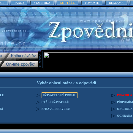
ACE
TABLO
STATISTIKA
SOUTĚŽE
POMOZTE
REKLAMA
Výběr oblasti otázek a odpovědí
ELE
UŽIVATELSKÝ PROFIL
PRAVIDLA
STÁLÍ UŽIVATELÉ
PŘIPOMÍN
NÍ
SPRÁVCI SERVERU
OBCHODNÍ
OCHRANA 