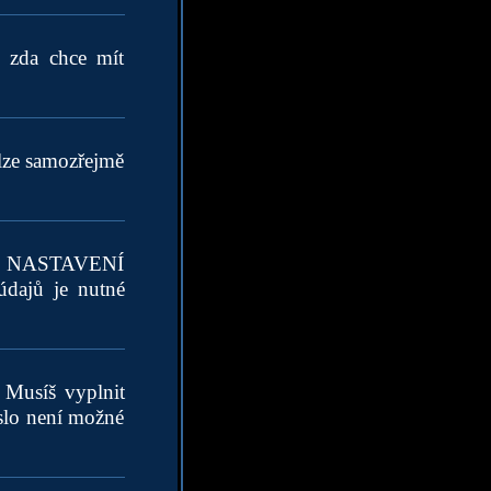
, zda chce mít
lze samozřejmě
 TVÉ NASTAVENÍ
údajů je nutné
 Musíš vyplnit
eslo není možné