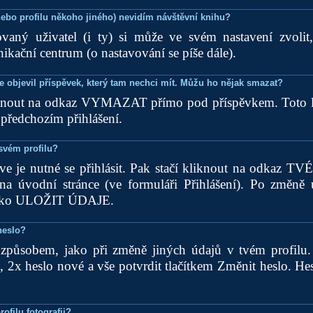
nebo profilu někoho jiného) nevidím návštěvní knihu?
ovaný uživatel (i ty) si může ve svém nastavení zvolit
kační centrum (o nastavování se píše dále).
e objevil příspěvek, který tam nechci mít. Můžu ho nějak smazat?
iknout na odkaz VYMAZAT přímo pod příspěvkem. Toto 
 předchozím přihlášení.
svém profilu?
rve je nutné se přihlásit. Pak stačí kliknout na odkaz
na úvodní stránce (ve formuláři Přihlášení). Po změně 
čítko ULOŽIT ÚDAJE.
heslo?
způsobem, jako při změně jiných údajů v tvém profilu.
, 2x heslo nové a vše potvrdit tlačítkem Změnit heslo. H
ofilu fotografii?