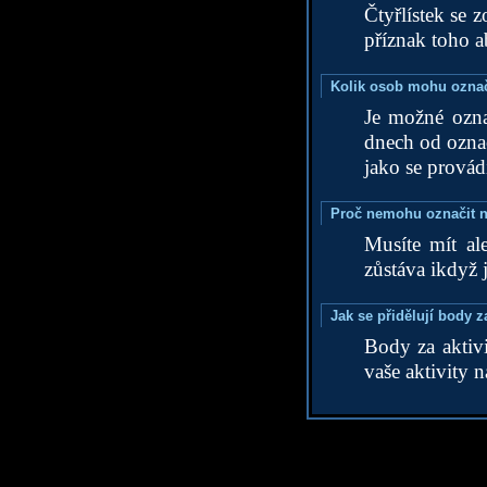
Čtyřlístek se 
příznak toho a
Kolik osob mohu označi
Je možné ozna
dnech od označ
jako se provád
Proč nemohu označit n
Musíte mít al
zůstáva ikdyž 
Jak se přidělují body z
Body za aktivi
vaše aktivity 