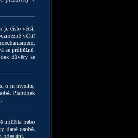
je číslo větší,
bezmezně věřit!
 mechanismem,
á se průběžně.
ndex důvěry se
 o ni myslíte,
osobě. Plamínek
.
 ublížila nebo
ěry dané osobě.
d odeslání.