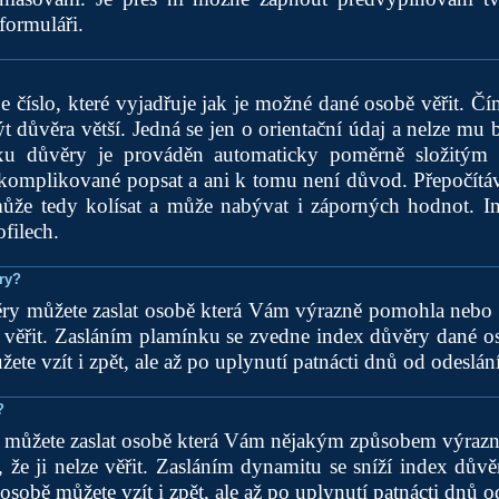
formuláři.
e číslo, které vyjadřuje jak je možné dané osobě věřit. Čím 
t důvěra větší. Jedná se jen o orientační údaj a nelze mu 
xu důvěry je prováděn automaticky poměrně složitým
 komplikované popsat a ani k tomu není důvod. Přepočítáv
ůže tedy kolísat a může nabývat i záporných hodnot. I
filech.
ry?
ry můžete zaslat osobě která Vám výrazně pomohla nebo si
ě věřit. Zasláním plamínku se zvedne index důvěry dané 
ete vzít i zpět, ale až po uplynutí patnácti dnů od odeslání
?
i můžete zaslat osobě která Vám nějakým způsobem výrazně
e, že ji nelze věřit. Zasláním dynamitu se sníží index dův
sobě můžete vzít i zpět, ale až po uplynutí patnácti dnů o