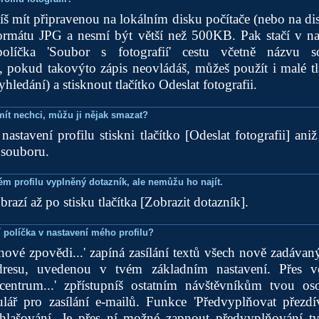
íš mít připravenou na lokálním disku počítače (nebo na di
ormátu JPG a nesmí být větší než 500KB. Pak stačí v nas
olíčka 'Soubor s fotografií' cestu včetně názvu s
pokud takovýto zápis neovládáš, můžeš použít i malé tl
hledání) a stisknout tlačítko Odeslat fotografii.
 mít nechci, můžu ji nějak smazat?
nastavení profilu stiskni tlačítko [Odeslat fotografii] aniž
 souboru.
ém profilu vyplněný dotazník, ale nemůžu ho najít.
razí až po stisku tlačítka [Zobrazit dotazník].
 políčka v nastavení mého profilu?
 nové zpovědi...' zapíná zasílání textů všech nově zadáva
dresu, uvedenou v tvém základním nastavení. Přes v
entrum...' zpřístupníš ostatním návštěvníkům tvou os
lář pro zasílání e-mailů. Funkce 'Předvyplňovat přezdív
hlašování. Je přes ní možné zapnout předvyplňování t