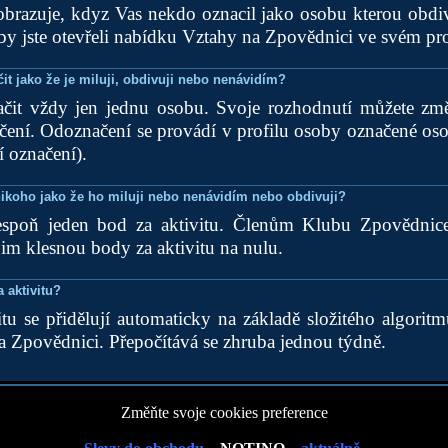
zobrazuje, kdyz Vas nekdo oznacil jako osobu kterou obdiv
by jste otevřeli nabídku Vztahy na Zpovědnici ve svém pro
t jako že je miluji, obdivuji nebo nenávidím?
čit vždy jen jednu osobu. Svoje rozhodnutí můžete změ
ení. Odoznačení se provádí v profilu osoby označené oso
í označení).
ikoho jako že ho miluji nebo nenávidím nebo obdivuji?
espoň jeden bod za aktivitu. Členům Klubu Zpovědnic
jim klesnou body za aktivitu na nulu.
a aktivitu?
tu se přidělují automaticky na základě složitého algoritm
na Zpovědnici. Přepočítává se zhruba jednou týdně.
Změňte svoje cookies preference