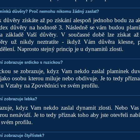
lamínků důvěry? Proč nemohu nikomu žádný zaslat?
 důvěry získáte až po získání alespoň jednoho bodu za ak
ndex důvěry na hodnotě 3. Následně se vám budou plamí
a základě Vaší důvěry. V současné době lze získat a
ěry už nikdy neztratíte - ikdyž Vám důvěra klesne,
dělení. Naprosto stejný princip je u dynamitů zlosti.
ní zobrazuje srdicko s ruzickou?
ickou se zobrazuje, kdyz Vam nekdo zaslal plaminek du
jako osobu kterou miluje nebo obdivuje. Je to tedy přízna
ku Vztahy na Zpovědnici ve svém profilu.
ní zobrazuje lebka?
azuje, kdyz Vam nekdo zaslal dynamit zlosti. Nebo Vas
rou nenávidí. Je to tedy příznak toho aby jste otevřeli na
svém profilu.
í zobrazuje čtyřlístek?