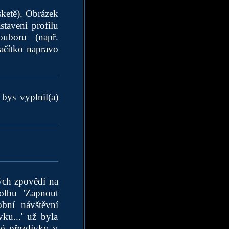
sketě). Obrázek
tavení profilu
ouboru (např.
ačítko napravo
 bys vyplnil(a)
ných zpovědí na
olbu 'Zapnout
obní návštěvní
ku...' už byla
vé přezdívky v