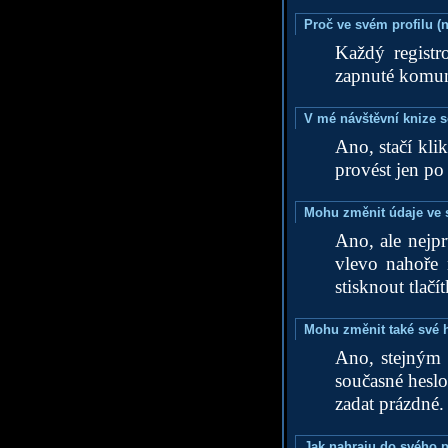
Proč ve svém profilu (
Každý registr
zapnuté komuni
V mé návštěvní knize s
Ano, stačí kl
provést jen po
Mohu změnit údaje ve 
Ano, ale nejp
vlevo nahoře 
stisknout tla
Mohu změnit také své 
Ano, stejným 
současné heslo
zadat prázdné.
Jak nahraju do svého pr