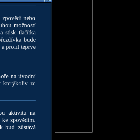
od zpovědí nebo
Druhou možností
stisk tlačítka
přezdívka bude
a profil teprve
hoře na úvodní
t kterýkoliv ze
u aktivitu na
í ke zpovědím.
ak buď zůstává