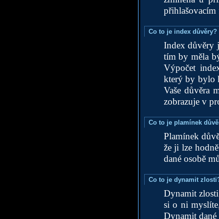
přihlašovacím 
Co to je index důvěry?
Index důvěry j
tím by měla bý
Výpočet inde
který by bylo
Vaše důvěra m
zobrazuje v pro
Co to je plamínek důvě
Plamínek důvě
že ji lze hodn
dané osobě můž
Co to je dynamit zlosti
Dynamit zlost
si o ni myslít
Dynamit dané o