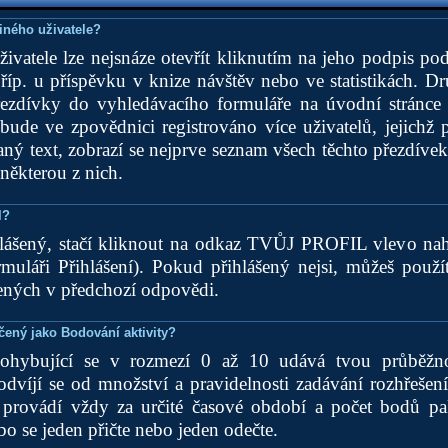
jiného uživatele?
uživatele lze nejsnáze otevřít kliknutím na jeho podpis p
říp. u příspěvku v knize návštěv nebo ve statistikách. 
řezdívky do vyhledávacího formuláře na úvodní stránce a 
bude ve zpovědnici registrováno více uživatelů, jejichž 
ný text, zobrazí se nejprve seznam všech těchto přezdívek 
 některou z nich.
l?
hlášený, stačí kliknout na odkaz TVŮJ PROFIL vlevo na
rmuláři Přihlášení). Pokud přihlášený nejsi, můžeš použí
ných v předchozí odpovědi.
ený jako Bodování aktivity?
ohybující se v rozmezí 0 až 10 udává tvou průběžno
odvíjí se od množství a pravidelnosti zadávání rozhřešen
provádí vždy za určité časové období a počet bodů p
 se jeden přičte nebo jeden odečte.