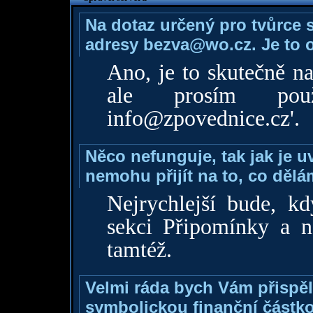
Na dotaz určený pro tvůrce 
adresy bezva@wo.cz. Je to 
Ano, je to skutečně n
ale prosím použ
info@zpovednice.cz
'.
Něco nefunguje, tak jak je 
nemohu přijít na to, co děl
Nejrychlejší bude, k
sekci Připomínky a 
tamtéž.
Velmi ráda bych Vám přispěl
symbolickou finanční částk