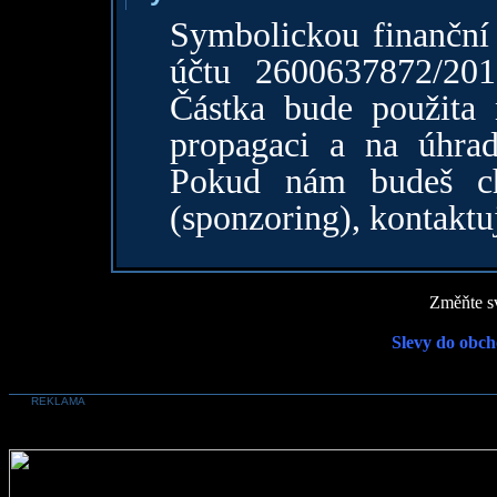
Symbolickou finanční 
účtu 2600637872/20
Částka bude použita 
propagaci a na úhrad
Pokud nám budeš cht
(sponzoring), kontaktuj
Změňte sv
Slevy do obch
REKLAMA