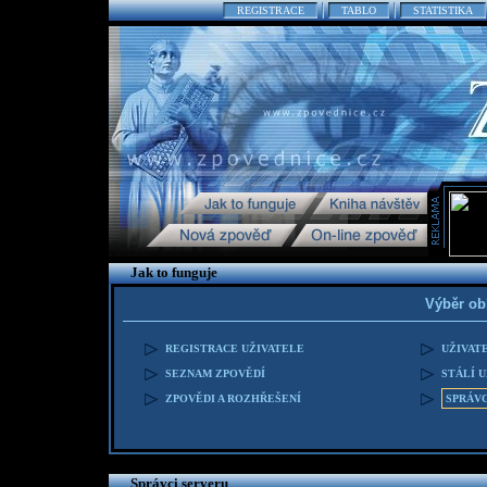
REGISTRACE
TABLO
STATISTIKA
Jak to funguje
Výběr ob
REGISTRACE UŽIVATELE
UŽIVAT
SEZNAM ZPOVĚDÍ
STÁLÍ 
ZPOVĚDI A ROZHŘEŠENÍ
SPRÁVC
Správci serveru