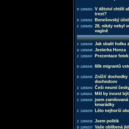
V dětství chtěli a
D
1269253
trest?
Benešovský účel
D
1269252
28, nikdy nebyl v
Z
1269250
vagíně
Jak sbalit holku
Z
1269249
Jesterka Honza
D
1269248
Prezentace fotek
Z
1269247
60k migrantů vst
D
1269246
Znížiť dochodky 
D
1269245
dochodcov
Češi neumí česk
Z
1269243
Měl by incest být
D
1269241
jsem zamilovaná 
Z
1269240
kmarádky
Léto nejhorší ob
Z
1269239
Jsem politik
Z
1269238
Vaše oblíbená jíd
D
1269237