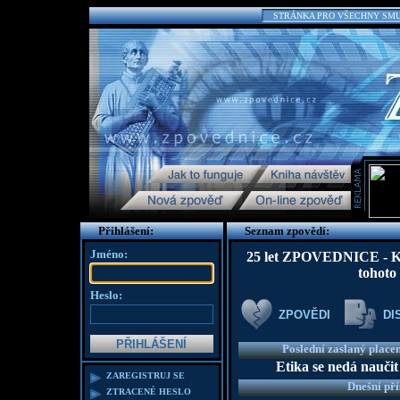
STRÁNKA PRO VŠECHNY SMUTN
Přihlášení:
Seznam zpovědí:
Jméno:
25 let ZPOVEDNICE - K te
tohoto
Heslo:
ZPOVĚDI
DI
Poslední zaslaný place
Etika se nedá naučit
ZAREGISTRUJ SE
Dnešní př
ZTRACENÉ HESLO