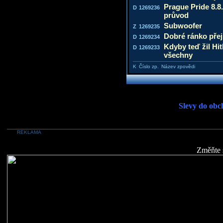
Prague Pride 8.8
D
1269236
průvod
Subwoofer
Z
1269235
Dobré ránko přej
D
1269234
Kdyby teď žil Hitl
D
1269233
všechny
K
Číslo zp.
Název zpovědi
Slevy do obc
REKLAMA
Změňte 