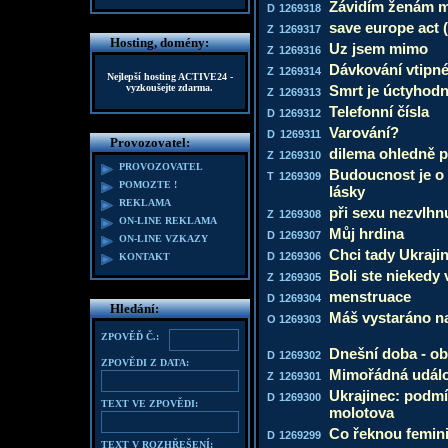
Závidím ženám m
D
1269318
save europe act 
Z
1269317
Hosting, domény:
Uz jsem mimo
Z
1269316
Dávkování vtipné
Z
1269314
Nejlepší hosting
ACTIVE24
-
vyzkoušejte zdarma.
Smrt je úctyhod
Z
1269313
Telefonní čísla
D
1269312
Varování?
D
1269311
Provozovatel:
dilema ohledně p
Z
1269310
PROVOZOVATEL
Budoucnost je o 
T
1269309
POMOZTE !
lásky
REKLAMA
při sexu nezvlhn
Z
1269308
ON-LINE REKLAMA
Můj hrdina
D
1269307
ON-LINE VZKAZY
Chci tady Ukraji
D
1269306
KONTAKT
Boli ste niekedy 
Z
1269305
menstruace
D
1269304
Hledání:
Máš vystaráno na
O
1269303
ZPOVĚĎ Č.:
Dnešní doba - ob
D
1269302
ZPOVĚDI Z DATA:
Mimořádná událo
Z
1269301
Ukrajinec: podmí
D
1269300
TEXT VE ZPOVĚDI:
molotova
Co řeknou feminis
D
1269299
TEXT V ROZHŘEŠENÍ: