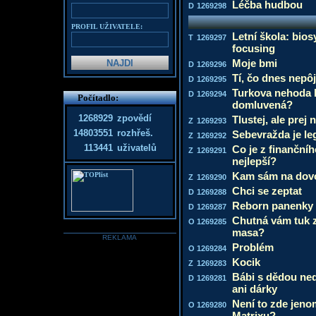
Léčba hudbou
D
1269298
PROFIL UŽIVATELE:
Letní škola: bio
T
1269297
focusing
Moje bmi
D
1269296
Tí, čo dnes nepô
D
1269295
Turkova nehoda 
D
1269294
Počítadlo:
domluvená?
1268929
zpovědí
Tlustej, ale prej
Z
1269293
14803551
rozhřeš.
Sebevražda je le
Z
1269292
113441
uživatelů
Co je z finančníh
Z
1269291
nejlepší?
Kam sám na dov
Z
1269290
Chci se zeptat
D
1269288
Reborn panenky
D
1269287
Chutná vám tuk z
O
1269285
masa?
REKLAMA
Problém
O
1269284
Kocik
Z
1269283
Bábi s dědou ned
D
1269281
ani dárky
Není to zde jeno
O
1269280
Matrixu?