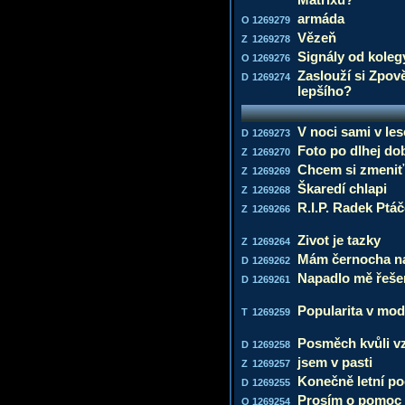
armáda
O
1269279
Vězeň
Z
1269278
Signály od koleg
O
1269276
Zaslouží si Zpov
D
1269274
lepšího?
V noci sami v le
D
1269273
Foto po dlhej do
Z
1269270
Chcem si zmeni
Z
1269269
Škaredí chlapi
Z
1269268
R.I.P. Radek Ptá
Z
1269266
Zivot je tazky
Z
1269264
Mám černocha n
D
1269262
Napadlo mě řeše
D
1269261
Popularita v mod
T
1269259
Posměch kvůli v
D
1269258
jsem v pasti
Z
1269257
Konečně letní po
D
1269255
Prosím o pomoc 
O
1269254