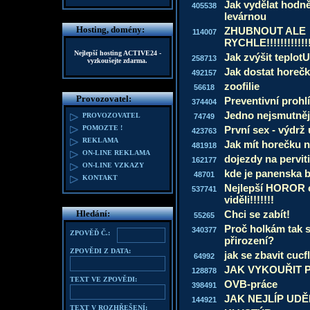
Jak vydělat hodně
405538
levárnou
Hosting, domény:
ZHUBNOUT ALE
114007
RYCHLE!!!!!!!!!!!!!!
Nejlepší hosting
ACTIVE24
-
Jak zvýšit teplot
258713
vyzkoušejte zdarma.
Jak dostat horeč
492157
zoofilie
56618
Provozovatel:
Preventivní prohlí
374404
Jedno nejsmutnější
PROVOZOVATEL
74749
POMOZTE !
První sex - výdrž 
423763
REKLAMA
Jak mít horečku 
481918
ON-LINE REKLAMA
dojezdy na pervitinu
162177
ON-LINE VZKAZY
kde je panenska 
48701
KONTAKT
Nejlepší HOROR c
537741
viděli!!!!!!!
Hledání:
Chci se zabít!
55265
Proč holkám tak 
340377
ZPOVĚĎ Č.:
přirození?
ZPOVĚDI Z DATA:
jak se zbavit cucf
64992
JAK VYKOUŘIT 
128878
TEXT VE ZPOVĚDI:
OVB-práce
398491
JAK NEJLÍP UD
144921
TEXT V ROZHŘEŠENÍ: