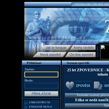
STRÁNKA PRO VŠECHNY SMUTN
Přihlášení:
Seznam zpovědí:
Jméno:
25 let ZPOVEDNICE - K te
tohoto
Heslo:
ZPOVĚDI
DI
Poslední zaslaný place
Etika se nedá naučit
ZAREGISTRUJ SE
Zpo
ZTRACENÉ HESLO