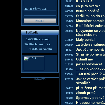
KLYSTÝR
56222
co je to skéro?
151029
PROFIL UŽIVATELE:
kluci a honění
460982
Strčil mi ho do za
555774
Macmiror comple
71423
Bolí čištění zubn
27744
Nevyznám se v s
393986
Počítadlo:
ráda nebo ne
1269004
zpovědí
Maly penis!
317634
14804237
rozhřeš.
za tyden zhubnout
395894
113444
uživatelů
Jak být nemocná 
18397
Strašně po něm t
394081
Odmítl mě
387441
jak se vyzvracet
116145
....až do konce??
21976
13-ti letá prohlídk
536994
Jak se otrávit pr
REKLAMA
229122
skončit?
přistižena při ma
24097
zlomit prst?
13933
Sperma v pochvě
70610
Hluboce ho nená
402368