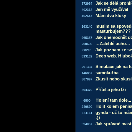
Jak se dělá prohlí
372934
Jen mě využíval
402312
Mám dva kluky
402647
musim sa spoveda
163140
masturbujem???
Jak onemocnět do
965337
.::Zalehlé ucho::.
200690
Jak poznam ze se
88218
Deep web. Hlubo
813132
Simulace jak na t
291394
samokuřba
146867
Zkusit nebo skusi
587897
Přítel a jeho lži
394370
Holení tam dole...
6800
Holit kolem penis
240890
gynda - už to mám
151161
:))
Jak správně mast
594067