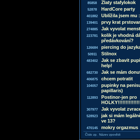
Zlaty stafylokok
85858
HardCore party
52878
Ublížila jsem mu :
401882
prvy krat prstova
139401
Jak vyvolat mens
274885
kolik je vhodná d
223781
předávkování?
piercing do jazyk
126684
Stilnox
50911
Jak se zbavit pup
483402
help!
Jak se mám donuti
682730
chcem potratit
406875
pupinky na penisu
104057
papillaris)
Postinor-jen pro
112893
HOLKY!!!!!!!!!!!!!!
Jak vyvolat zvrac
307977
jak si mám legáln
528923
ve 13?
mokry orgazmus
470145
Číslo zp.
Název zpovědi